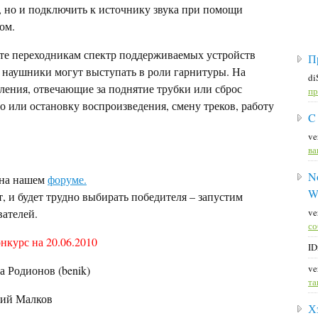
, но и подключить к источнику звука при помощи
ом.
те переходникам спектр поддерживаемых устройств
П
, наушники могут выступать в роли гарнитуры. На
di
ения, отвечающие за поднятие трубки или сброс
пр
ло или остановку воспроизведения, смену треков, работу
C
ve
ва
No
 на нашем
форуме.
W
т, и будет трудно выбирать победителя – запустим
вателей.
ve
со
нкурс на 20.06.2010
ID
ve
а Родионов (benik)
та
ий Малков
Х