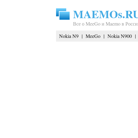
MAEMOs.R
Все о MeeGo и Maemo в Росси
Nokia N9
|
MeeGo
|
Nokia N900
|