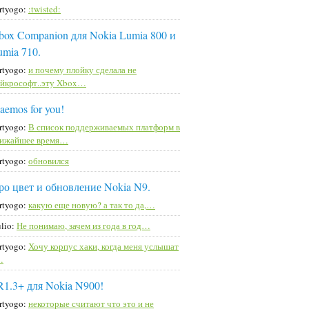
rtyogo:
:twisted:
box Companion для Nokia Lumia 800 и
umia 710.
rtyogo:
и почему плойку сделала не
йкрософт..эту Xbox…
aemos for you!
rtyogo:
В список поддерживаемых платформ в
лижайшее время…
rtyogo:
обновился
ро цвет и обновление Nokia N9.
rtyogo:
какую еще новую? а так то да,…
lio:
Не понимаю, зачем из года в год…
rtyogo:
Хочу корпус хаки, когда меня услышат
…
R1.3+ для Nokia N900!
rtyogo:
некоторые считают что это и не