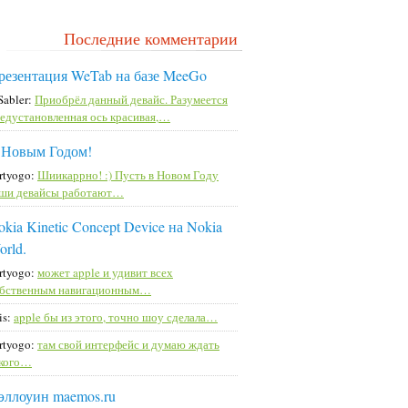
Последние комментарии
резентация WeTab на базе MeeGo
Sabler:
Приобрёл данный девайс. Разумеется
едустановленная ось красивая,…
 Новым Годом!
rtyogo:
Шиикаррно! :) Пусть в Новом Году
ши девайсы работают…
kia Kinetic Concept Device на Nokia
orld.
rtyogo:
может apple и удивит всех
бственным навигационным…
is:
apple бы из этого, точно шоу сделала…
rtyogo:
там свой интерфейс и думаю ждать
кого…
эллоуин maemos.ru