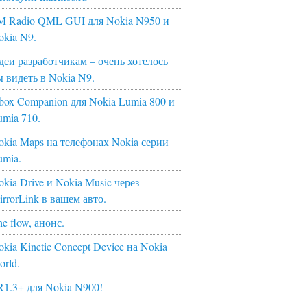
M Radio QML GUI для Nokia N950 и
okia N9.
деи разработчикам – очень хотелось
ы видеть в Nokia N9.
box Companion для Nokia Lumia 800 и
umia 710.
okia Maps на телефонах Nokia серии
umia.
kia Drive и Nokia Music через
irrorLink в вашем авто.
e flow, анонс.
kia Kinetic Concept Device на Nokia
orld.
R1.3+ для Nokia N900!