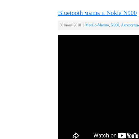
Bluetooth мышь и Nokia N900
30 июня 2010 |
MeeGo-Maemo
,
N900
,
Аксессуар