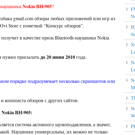
Nokia ВН-905
h-наушники
?
F
N
собака gmail.com обзоры любых приложений или игр из
Ovi Store с пометкой “Конкурс обзоров”.
И
б
получит в качестве приза Bluetooth-наушники Nokia
X
L
до 20 июня 2010
и нужно присылать
года.
N
L
No
ьном порядке подразумевает несколько скриншотов или
M
Th
и копипаста обзоров с других сайтов.
No
 Nokia ВН-905:
W
ляется система активного шумоподавления, а значит,
P
ыкой. Наушники универсальны, их можно не только