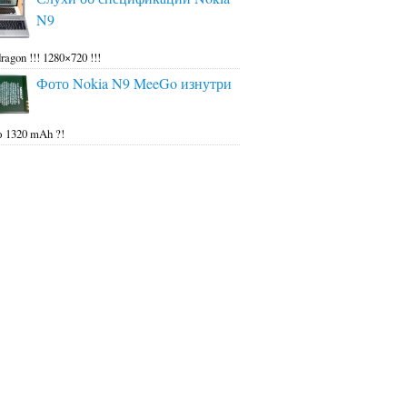
N9
ragon !!! 1280×720 !!!
Фото Nokia N9 MeeGo изнутри
 1320 mAh ?!