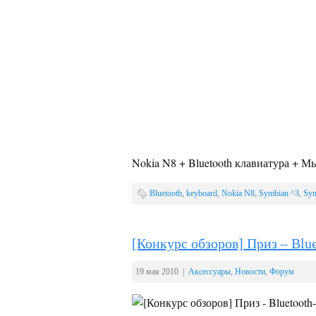
Nokia N8 + Bluetooth клавиатура + 
Bluetooth
,
keyboard
,
Nokia N8
,
Symbian ^3
,
Sym
[Конкурс обзоров] Приз – Bl
19 мая 2010 |
Аксессуары
,
Новости
,
Форум