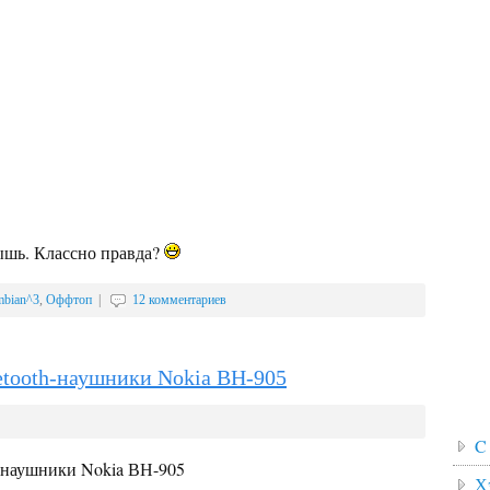
Мышь. Классно правда?
bian^3
,
Оффтоп
|
12 комментариев
uetooth-наушники Nokia ВН-905
C
Х