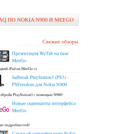
AQ ПО NOKIA N900 И MEEGO
Свежие обзоры
Презентация WeTab на базе
MeeGo
цкий iPad на MeeGo =)
Jailbreak PlayStation3 (PS3) -
PSFreedom для Nokia N900
лбрейк PlayStation3 с помощью N900!
Новые скриншоты интерфейса
MeeGo
ше подробностей!
Слухи об спецификации Nokia