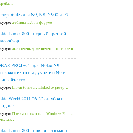
пгрейд…
noparticles для N9, N8, N900 и E7.
rtyogo:
добавил .deb на форуме
okia Lumia 800 - первый краткий
идеообзор.
rtyogo:
аксы очень даже ничего, вот такие и
…
DEAS PROJECT для Nokia N9 -
асскажите что вы думаете о N9 и
ыиграйте его!
rtyogo:
Listen to movie Linked to group…
okia World 2011 26-27 октября в
ондоне.
rtyogo:
Помимо новинок на Windows Phone,
ких как…
okia Lumia 800 - новый флагман на