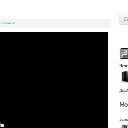
F
ы
,
Новости
Неме
Джей
Боль