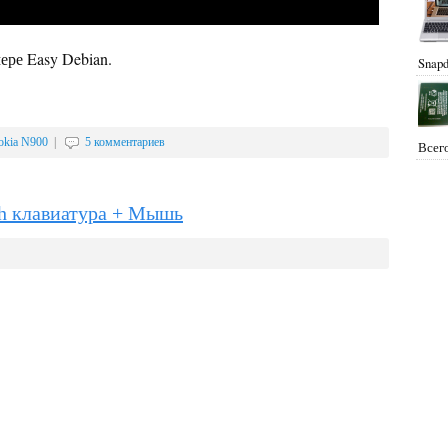
ере Easy Debian.
Snapd
okia N900
|
5 комментариев
Всего
th клавиатура + Мышь