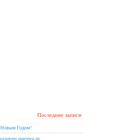
Последние записи
 Новым Годом!
эллоуин maemos.ru