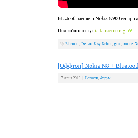
Bluetooth мышь и Nokia N900 на прим
Подробности тут
talk.maemo.org
Bluetooth
,
Debian
,
Easy Debian
,
gimp
,
mouse
,
N
[Оффтоп] Nokia N8 + Bluetoo
17 июня 2010 |
Новости
,
Форум