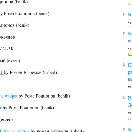
ионов (benik)
а
y Рома Родионов (benik)
Na
ve
дионов (benik)
N
укьянов
в
V@s3K
ve
в
ай (exzec)
I
р
 1
by Роман Ефремов (Libert)
в
ve
me widget
by Рома Родионов (benik)
N
Л
r
by Рома Родионов (benik)
ve
та
exzec)
N
l-Power часть 2
by Роман Ефремов (Libert)