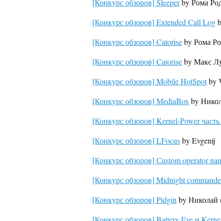
[Конкурс обзоров] Sleeper
by Рома Род
[Конкурс обзоров] Extended Call Log
b
[Конкурс обзоров] Catorise
by Рома Ро
[Конкурс обзоров] Catorise
by Макс Л
[Конкурс обзоров] Mobile HotSpot
by 
[Конкурс обзоров] MediaBox
by Никол
[Конкурс обзоров] Kernel-Power часть
[Конкурс обзоров] LFocus
by Evgenij
[Конкурс обзоров] Сustom operator na
[Конкурс обзоров] Midnight commande
[Конкурс обзоров] Pidgin
by Николай (
[Конкурс обзоров] Battery Eye и Kerne