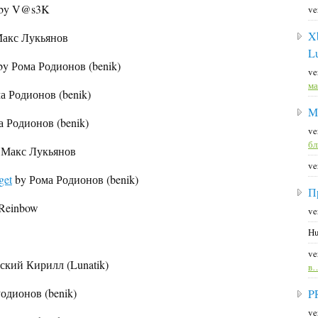
by V@s3K
ve
X
акс Лукьянов
L
y Рома Родионов (benik)
ve
ма
а Родионов (benik)
M
 Родионов (benik)
ve
б
 Макс Лукьянов
ve
get
by Рома Родионов (benik)
П
Reinbow
ve
Hu
ve
ский Кирилл (Lunatik)
в
одионов (benik)
P
ve