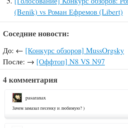
[Голосование] Конкурс обзоров: Р
(Benik) vs Роман Ефремов (Libert)
Соседние новости:
До: ←
[Конкурс обзоров] MussOrgsky
После: →
[Оффтоп] N8 VS N97
4 комментария
pasaranax
Зачем замазал песенку и любимую? )