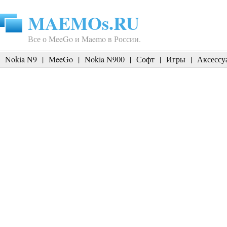
MAEMOs.RU
Все о MeeGo и Maemo в России.
Nokia N9
|
MeeGo
|
Nokia N900
|
Софт
|
Игры
|
Аксессу