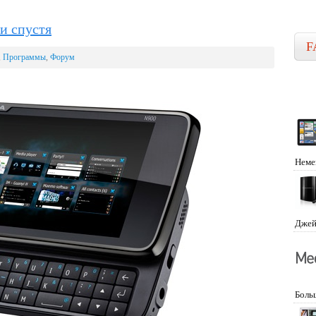
и спустя
F
,
Программы
,
Форум
Неме
Джей
Боль