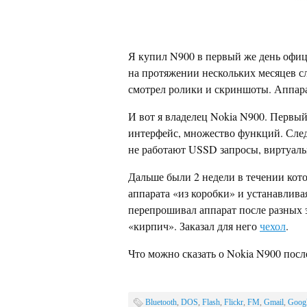
Я купил N900 в первый же день офи
на протяжении нескольких месяцев сл
смотрел ролики и скриншоты. Аппарат
И вот я владелец Nokia N900. Первы
интерфейс, множество функций. Сл
не работают USSD запросы, виртуаль
Дальше были 2 недели в течении кот
аппарата «из коробки» и устанавлив
перепрошивал аппарат после разных 
«кирпич». Заказал для него
чехол
.
Что можно сказать о Nokia N900 после
Bluetooth
,
DOS
,
Flash
,
Flickr
,
FM
,
Gmail
,
Goog