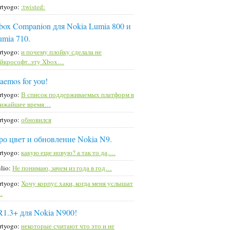
rtyogo:
:twisted:
box Companion для Nokia Lumia 800 и
umia 710.
rtyogo:
и почему плойку сделала не
йкрософт..эту Xbox…
aemos for you!
rtyogo:
В список поддерживаемых платформ в
лижайшее время…
rtyogo:
обновился
ро цвет и обновление Nokia N9.
rtyogo:
какую еще новую? а так то да,…
lio:
Не понимаю, зачем из года в год…
rtyogo:
Хочу корпус хаки, когда меня услышат
…
R1.3+ для Nokia N900!
rtyogo:
некоторые считают что это и не