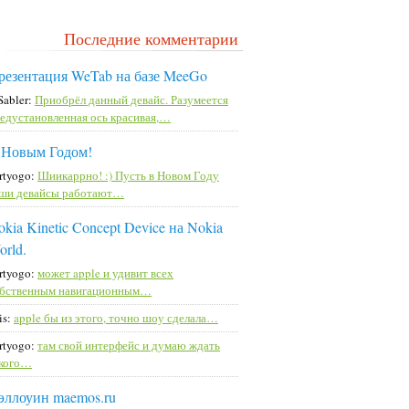
Последние комментарии
резентация WeTab на базе MeeGo
Sabler:
Приобрёл данный девайс. Разумеется
едустановленная ось красивая,…
 Новым Годом!
rtyogo:
Шиикаррно! :) Пусть в Новом Году
ши девайсы работают…
kia Kinetic Concept Device на Nokia
orld.
rtyogo:
может apple и удивит всех
бственным навигационным…
is:
apple бы из этого, точно шоу сделала…
rtyogo:
там свой интерфейс и думаю ждать
кого…
эллоуин maemos.ru