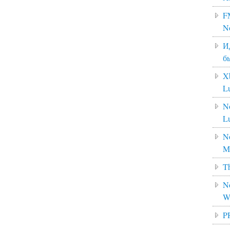
F
N
И
б
X
L
N
L
No
M
Th
No
W
P