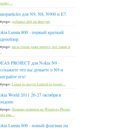
пгрейд…
noparticles для N9, N8, N900 и E7.
rtyogo:
добавил .deb на форуме
okia Lumia 800 - первый краткий
идеообзор.
rtyogo:
аксы очень даже ничего, вот такие и
…
DEAS PROJECT для Nokia N9 -
асскажите что вы думаете о N9 и
ыиграйте его!
rtyogo:
Listen to movie Linked to group…
okia World 2011 26-27 октября в
ондоне.
rtyogo:
Помимо новинок на Windows Phone,
ких как…
okia Lumia 800 - новый флагман на