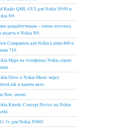
M Radio QML GUI для Nokia N950 и
okia N9.
деи разработчикам – очень хотелось
ы видеть в Nokia N9.
box Companion для Nokia Lumia 800 и
umia 710.
okia Maps на телефонах Nokia серии
umia.
kia Drive и Nokia Music через
irrorLink в вашем авто.
e flow, анонс.
kia Kinetic Concept Device на Nokia
orld.
R1.3+ для Nokia N900!