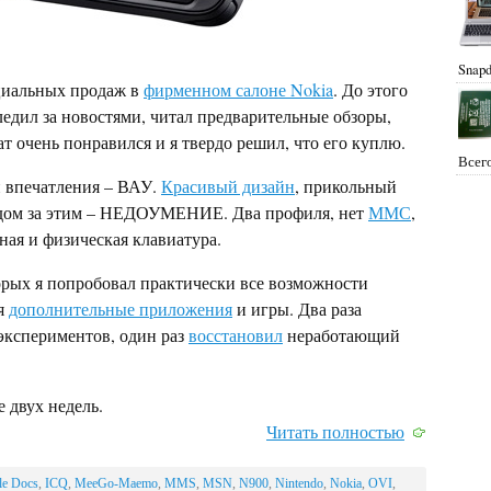
Snapd
циальных продаж в
фирменном салоне Nokia
. До этого
едил за новостями, читал предварительные обзоры,
 очень понравился и я твердо решил, что его куплю.
Всего
й впечатления – ВАУ.
Красивый дизайн
, прикольный
едом за этим – НЕДОУМЕНИЕ. Два профиля, нет
ММС
,
ная и физическая клавиатура.
орых я попробовал практически все возможности
ая
дополнительные приложения
и игры. Два раза
экспериментов, один раз
восстановил
неработающий
 двух недель.
Читать полностью
le Docs
,
ICQ
,
MeeGo-Maemo
,
MMS
,
MSN
,
N900
,
Nintendo
,
Nokia
,
OVI
,