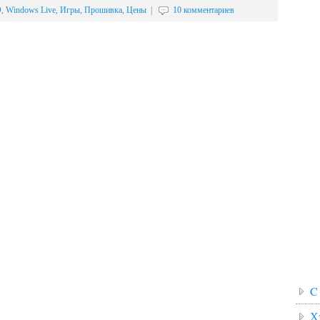
D
,
Windows Live
,
Игры
,
Прошивка
,
Цены
|
10 комментариев
C
Х