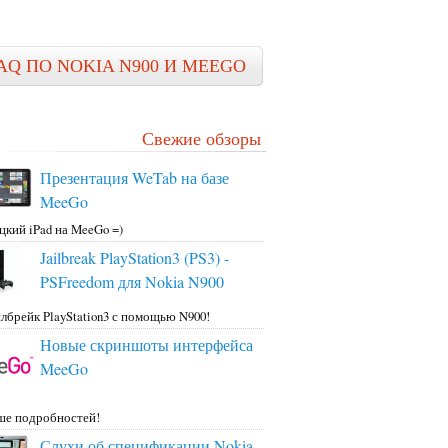
AQ ПО NOKIA N900 И MEEGO
Свежие обзоры
Презентация WeTab на базе
MeeGo
цкий iPad на MeeGo =)
Jailbreak PlayStation3 (PS3) -
PSFreedom для Nokia N900
лбрейк PlayStation3 с помощью N900!
Новые скриншоты интерфейса
MeeGo
ше подробностей!
Слухи об спецификации Nokia