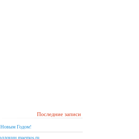
Последние записи
 Новым Годом!
эллоуин maemos.ru