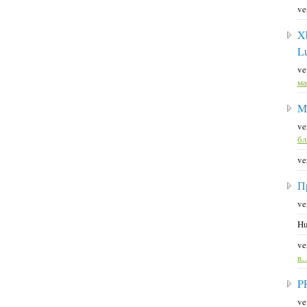
ve
X
L
ve
ма
M
ve
б
ve
П
ve
Hu
ve
в
P
ve