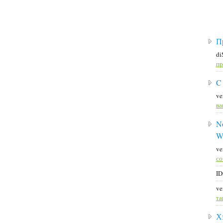
П
di
пр
C
ve
ва
No
W
ve
со
ID
ve
та
Х