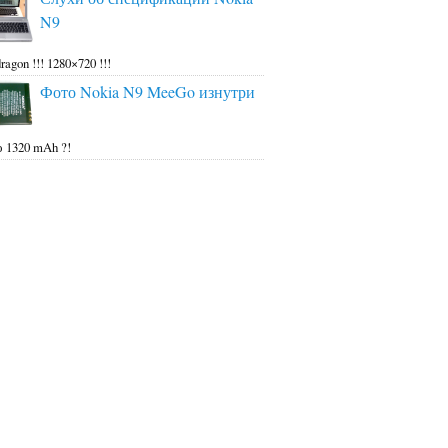
N9
ragon !!! 1280×720 !!!
Фото Nokia N9 MeeGo изнутри
 1320 mAh ?!