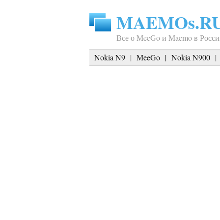
MAEMOs.R
Все о MeeGo и Maemo в Росси
Nokia N9
|
MeeGo
|
Nokia N900
|