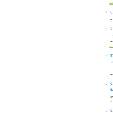
а
Na
ve
N
в
ve
в
I
р
в
ve
N
Л
ve
та
N