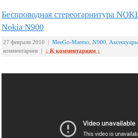
Беспроводная стереогарнитура NOK
Nokia N900
27 февраля 2010 |
MeeGo-Maemo
,
N900
,
Аксессуар
комментариев |
↓ К комментариям ↓