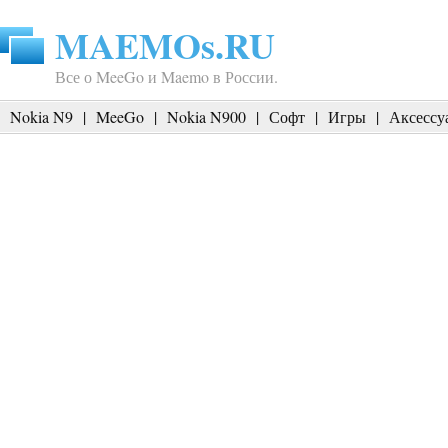
MAEMOs.RU
Все о MeeGo и Maemo в России.
Nokia N9
|
MeeGo
|
Nokia N900
|
Софт
|
Игры
|
Аксессу