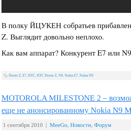
В полку ЙЦУКЕН собратьев прибавлен
Z. Выглядит довольно неплохо.
Как вам аппарат? Конкурент E7 или N
Desire Z
,
E7
,
HTC
,
HTC Desire Z
,
N9
,
Nokia E7
,
Nokia N9
MOTOROLA MILESTONE 2 – возмож
еще не анонсированному Nokia N9 
1 сентября 2010 |
MeeGo
,
Новости
,
Форум