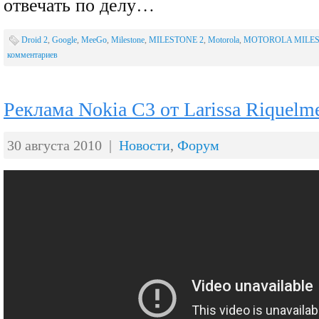
отвечать по делу…
Droid 2
,
Google
,
MeeGo
,
Milestone
,
MILESTONE 2
,
Motorola
,
MOTOROLA MILES
комментариев
Реклама Nokia C3 от Larissa Riquelme
30 августа 2010 |
Новости
,
Форум