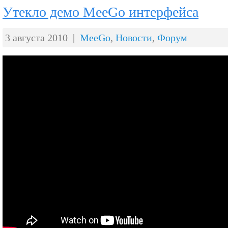
Утекло демо MeeGo интерфейса
3 августа 2010 |
MeeGo
,
Новости
,
Форум