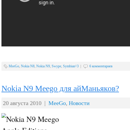
MeeGo
,
Nokia N8
,
Nokia N9
,
Swype
,
Symbian^3
|
6 комментариев
Nokia N9 Meego для айМаньяков?
20 августа 2010 |
MeeGo
,
Новости