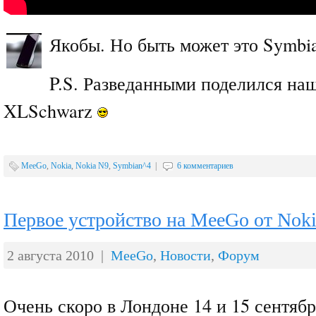
Якобы. Но быть может это Symbi
P.S. Разведанными поделился н
XLSchwarz
MeeGo
,
Nokia
,
Nokia N9
,
Symbian^4
|
6 комментариев
Первое устройство на MeeGo от Noki
2 августа 2010 |
MeeGo
,
Новости
,
Форум
Очень скоро в Лондоне 14 и 15 сентябр