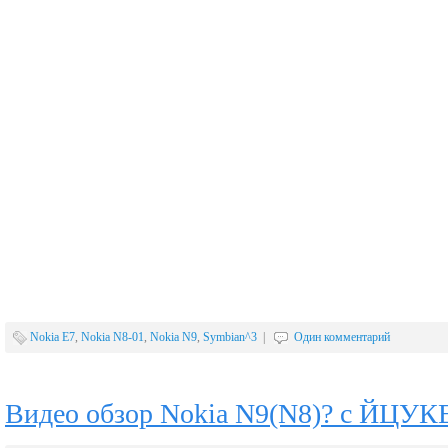
Nokia E7
,
Nokia N8-01
,
Nokia N9
,
Symbian^3
|
Один комментарий
Видео обзор Nokia N9(N8)? c ЙЦУК