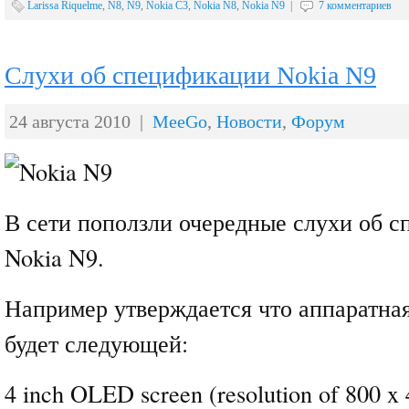
Larissa Riquelme
,
N8
,
N9
,
Nokia C3
,
Nokia N8
,
Nokia N9
|
7 комментариев
Слухи об спецификации Nokia N9
24 августа 2010 |
MeeGo
,
Новости
,
Форум
В сети поползли очередные слухи об 
Nokia N9.
Например утверждается что аппаратна
будет следующей:
4 inch OLED screen (resolution of 800 x 