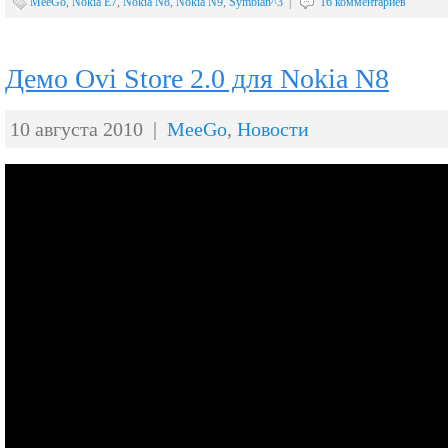
MeeGo
,
Nokia E7
,
Nokia N8
,
Nokia N9
,
Symbian^3
|
16 комментариев
Демо Ovi Store 2.0 для Nokia N8
10 августа 2010 |
MeeGo
,
Новости