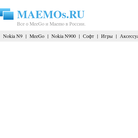
MAEMOs.RU
Все о MeeGo и Maemo в России.
Nokia N9
|
MeeGo
|
Nokia N900
|
Софт
|
Игры
|
Аксессу