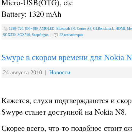
Micro-USB(OTG), etc
Battery: 1320 mAh
1280×720
,
800×480
,
AMOLED
,
Bluetooth 3.0
,
Cortex A8
,
GLBenchmark
,
HDMI
,
Me
SGX530
,
SGX540
,
Snapdragon
|
22 комментария
Swype в скором времени для Nokia 
24 августа 2010 |
Новости
Кажется, слухи подтверждаются и скор
Swype станет доступной на Nokia N8.
Скорее всего, что-то подобное стоит ож