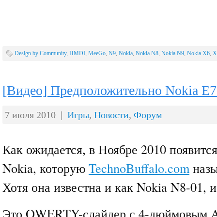
Design by Community
,
HMDI
,
MeeGo
,
N9
,
Nokia
,
Nokia N8
,
Nokia N9
,
Nokia X6
,
X
[Видео] Предположительно Nokia E7
7 июля 2010 |
Игры
,
Новости
,
Форум
Как ожидается, в Ноябре 2010 появится
Nokia, которую
TechnoBuffalo.com
назы
Хотя она известна и как Nokia N8-01, и
Это QWERTY-слайдер с 4-дюймовым