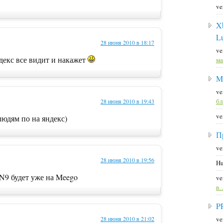
ve
X
L
28 июня 2010 в 18:17
ve
декс все видит и накажет
ма
M
ve
б
28 июня 2010 в 19:43
ve
людям по на яндекс)
П
ve
28 июня 2010 в 19:56
Hu
 N9 будет уже на Meego
ve
в
P
ve
28 июня 2010 в 21:02