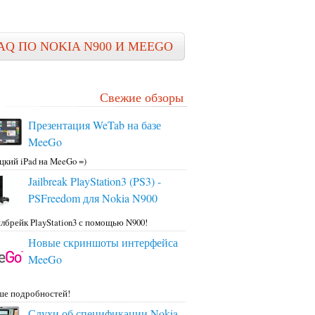
AQ ПО NOKIA N900 И MEEGO
Свежие обзоры
Презентация WeTab на базе
MeeGo
цкий iPad на MeeGo =)
Jailbreak PlayStation3 (PS3) -
PSFreedom для Nokia N900
лбрейк PlayStation3 с помощью N900!
Новые скриншоты интерфейса
MeeGo
ше подробностей!
Слухи об спецификации Nokia