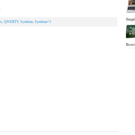
Snapd
es
,
QWERTY
,
Symbian
,
Symbian^3
Всего