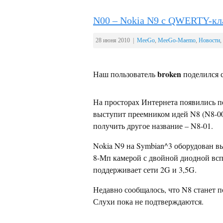
N00 – Nokia N9 с QWERTY-кл
28 июня 2010 |
MeeGo
,
MeeGo-Maemo
,
Новости
,
broken
Наш пользователь
поделился с
На просторах Интернета появились п
выступит преемником идей N8 (N8-00
получить другое название – N8-01.
Nokia N9 на Symbian^3 оборудован 
8-Мп камерой с двойной диодной всп
поддерживает сети 2G и 3,5G.
Недавно сообщалось, что N8 станет п
Слухи пока не подтверждаются.