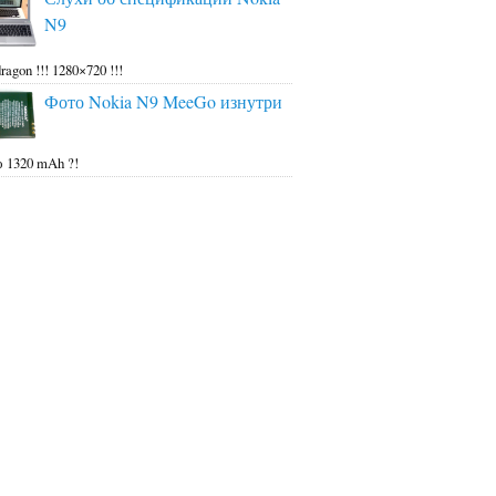
N9
ragon !!! 1280×720 !!!
Фото Nokia N9 MeeGo изнутри
 1320 mAh ?!