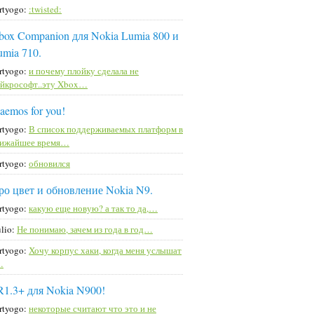
rtyogo:
:twisted:
box Companion для Nokia Lumia 800 и
umia 710.
rtyogo:
и почему плойку сделала не
йкрософт..эту Xbox…
aemos for you!
rtyogo:
В список поддерживаемых платформ в
лижайшее время…
rtyogo:
обновился
ро цвет и обновление Nokia N9.
rtyogo:
какую еще новую? а так то да,…
lio:
Не понимаю, зачем из года в год…
rtyogo:
Хочу корпус хаки, когда меня услышат
…
R1.3+ для Nokia N900!
rtyogo:
некоторые считают что это и не