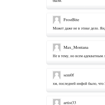
были.
FrostBite
Может даже не в этике дело. Ян
Max_Montana
Не в тему, но всем адекватным 
sem0f
хм, последней инфой было, что
artist33