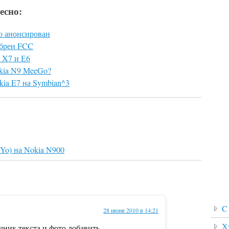
есно:
о анонсирован
обрен FCC
 X7 и Е6
kia N9 MeeGo?
ia E7 на Symbian^3
oYo) на Nokia N900
C
28 июня 2010 в 14:21
Х
чник текста и фото добавить