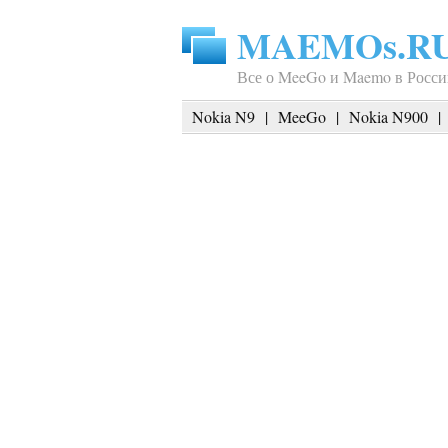
MAEMOs.R
Все о MeeGo и Maemo в Росси
Nokia N9
|
MeeGo
|
Nokia N900
|