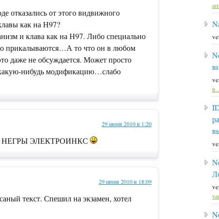
а
оде отказались от этого видвижного
Na
 клавы как на Н97?
анизм и клава как на Н97. Либо специально
ve
о прикалываются…А то что он в любом
N
это даже не обсуждается. Может просто
в
 какую-нибудь модификацию…слабо
ve
в
I
р
29 июня 2010 в 1:20
в
ах – НЕГРЫ ЭЛЕКТРОИНКС
ve
N
Л
29 июня 2010 в 18:09
ve
та
аный текст. Спешил на экзамен, хотел
N