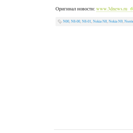
Оригинал новости:
www.3dnews.ru
N00
,
N8-00
,
N8-01
,
Nokia N8
,
Nokia N9
,
Nseri