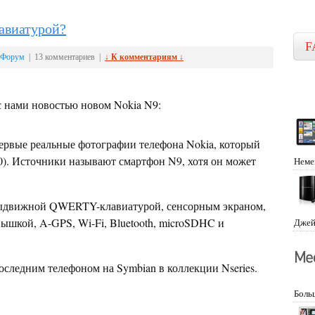
авиатурой?
F
Форум
| 13 комментариев |
↓ К комментариям ↓
 нами новостью новом Nokia N9:
ервые реальные фотографии телефона Nokia, который
). Источники называют смартфон N9, хотя он может
Неме
выдвижной QWERTY-клавиатурой, сенсорным экраном,
ышкой, A-GPS, Wi-Fi, Bluetooth, microSDHC и
Джей
оследним телефоном на Symbian в коллекции Nseries.
Боль