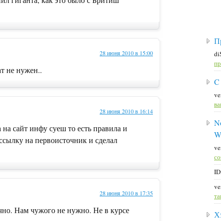
П
28 июня 2010 в 15:00
di
пр
т не нужен..
C
ve
ва
28 июня 2010 в 16:14
No
на сайт инфу суеш то есть правила и
W
 ссылку на первоисточник и сделал
ve
со
ID
ve
28 июня 2010 в 17:35
та
но. Нам чужого не нужно. Не в курсе
Х