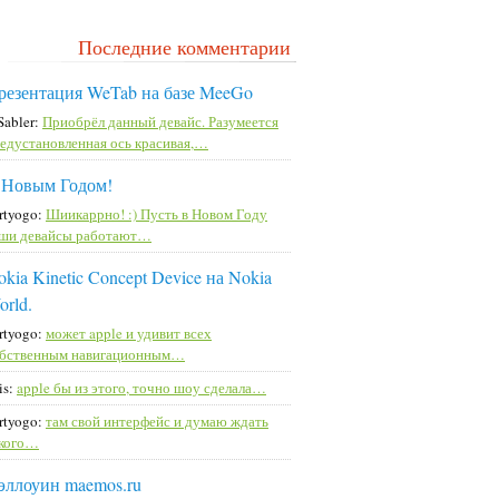
Последние комментарии
резентация WeTab на базе MeeGo
Sabler:
Приобрёл данный девайс. Разумеется
едустановленная ось красивая,…
 Новым Годом!
rtyogo:
Шиикаррно! :) Пусть в Новом Году
ши девайсы работают…
kia Kinetic Concept Device на Nokia
orld.
rtyogo:
может apple и удивит всех
бственным навигационным…
is:
apple бы из этого, точно шоу сделала…
rtyogo:
там свой интерфейс и думаю ждать
кого…
эллоуин maemos.ru