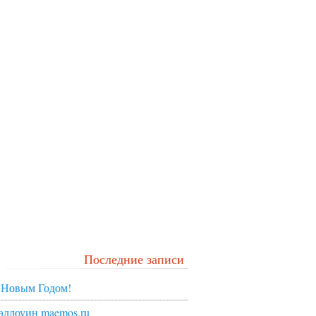
Последние записи
 Новым Годом!
эллоуин maemos.ru