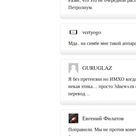
Петролиум.
vertyogo
Мда.. на симбе мне такой аппара
GURUGLAZ
Я без претензии но ИМХО когда 
некая этика… просто 3dnews.ru
перевод…
Евгений Филатов
Поправили. Мы не против конеч