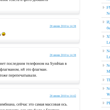
F
N
И
28 июня 2010 в 14:38
б
л
X
L
N
28 июня 2010 в 14:38
L
анет последним телефоном на Symbian в
No
 флагманом, н8 это флагман.
M
тоже перепечатывали.
Th
No
W
28 июня 2010 в 14:42
P
имбиана, сейчас это самая массовая ось.
пил гиганта, как это было с Бритиш