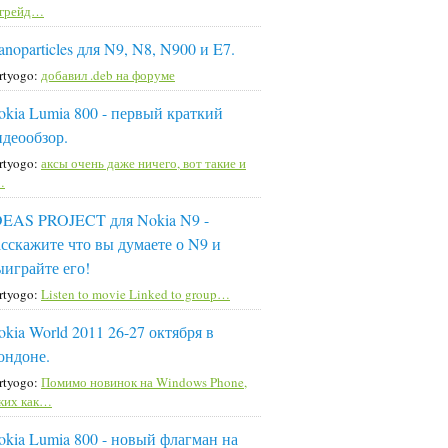
пгрейд…
noparticles для N9, N8, N900 и E7.
rtyogo:
добавил .deb на форуме
okia Lumia 800 - первый краткий
идеообзор.
rtyogo:
аксы очень даже ничего, вот такие и
…
DEAS PROJECT для Nokia N9 -
асскажите что вы думаете о N9 и
ыиграйте его!
rtyogo:
Listen to movie Linked to group…
okia World 2011 26-27 октября в
ондоне.
rtyogo:
Помимо новинок на Windows Phone,
ких как…
okia Lumia 800 - новый флагман на