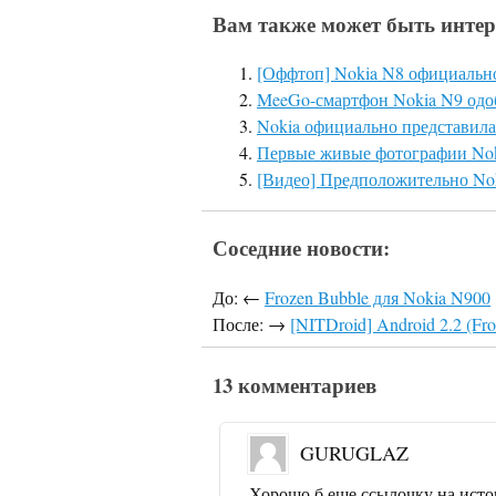
Вам также может быть интер
[Оффтоп] Nokia N8 официальн
MeeGo-смартфон Nokia N9 од
Nokia официально представила
Первые живые фотографии No
[Видео] Предположительно Nok
Соседние новости:
До: ←
Frozen Bubble для Nokia N900
После: →
[NITDroid] Android 2.2 (Fr
13 комментариев
GURUGLAZ
Хорошо б еще ссылочку на исто