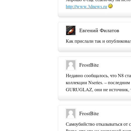
http://www.3dnews.ru
Евгений Филатов
Как прислали так и опубликова
FrostBite
Недавно сообщалось, что N8 ст
коллекции Nseries. – последним
GURUGLAZ, они не источник, 
FrostBite
Самоубийство отказываться от с
Разве, что это не очередной рас