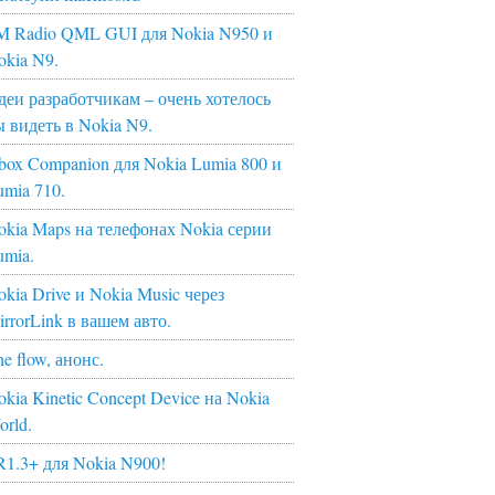
M Radio QML GUI для Nokia N950 и
okia N9.
деи разработчикам – очень хотелось
ы видеть в Nokia N9.
box Companion для Nokia Lumia 800 и
umia 710.
okia Maps на телефонах Nokia серии
umia.
kia Drive и Nokia Music через
irrorLink в вашем авто.
e flow, анонс.
kia Kinetic Concept Device на Nokia
orld.
R1.3+ для Nokia N900!