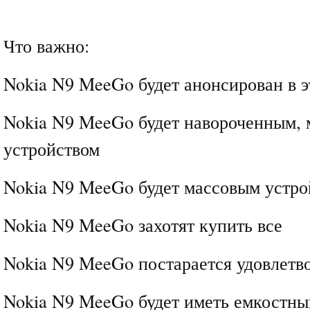
Что важно:
Nokia N9 MeeGo будет анонсирован в э
Nokia N9 MeeGo будет навороченным,
устройством
Nokia N9 MeeGo будет массовым устро
Nokia N9 MeeGo захотят купить все
Nokia N9 MeeGo постарается удовлетво
Nokia N9 MeeGo будет иметь емкостный