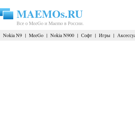
MAEMOs.RU
Все о MeeGo и Maemo в России.
Nokia N9
|
MeeGo
|
Nokia N900
|
Софт
|
Игры
|
Аксессу