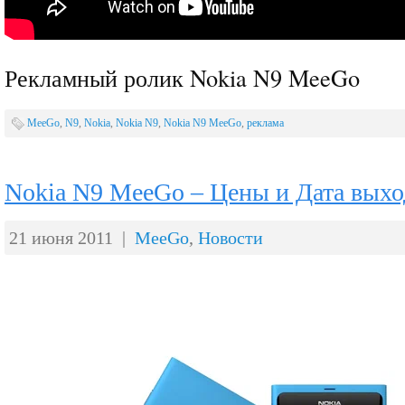
Рекламный ролик Nokia N9 MeeGo
MeeGo
,
N9
,
Nokia
,
Nokia N9
,
Nokia N9 MeeGo
,
реклама
Nokia N9 MeeGo – Цены и Дата выхо
21 июня 2011 |
MeeGo
,
Новости