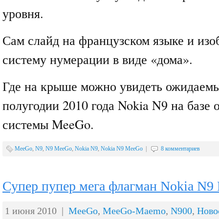
уровня.
Сам слайд на французском языке и изо
систему нумерации в виде «дома».
Где на крыше можно увидеть ожидаемы
полугодии 2010 года Nokia N9 на базе
системы MeeGo.
MeeGo
,
N9
,
N9 MeeGo
,
Nokia N9
,
Nokia N9 MeeGo
|
8 комментариев
Супер пупер мега флагман Nokia N9
1 июня 2010 |
MeeGo
,
MeeGo-Maemo
,
N900
,
Ново