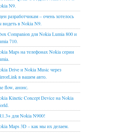
okia N9.
деи разработчикам – очень хотелось
ы видеть в Nokia N9.
box Companion для Nokia Lumia 800 и
umia 710.
okia Maps на телефонах Nokia серии
umia.
kia Drive и Nokia Music через
irrorLink в вашем авто.
e flow, анонс.
kia Kinetic Concept Device на Nokia
orld.
R1.3+ для Nokia N900!
okia Maps 3D – как мы их делаем.