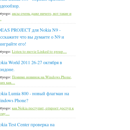
идеообзор.
rtyogo:
аксы очень даже ничего, вот такие и
…
DEAS PROJECT для Nokia N9 -
асскажите что вы думаете о N9 и
ыиграйте его!
rtyogo:
Listen to movie Linked to group…
okia World 2011 26-27 октября в
ондоне.
rtyogo:
Помимо новинок на Windows Phone,
ких как…
okia Lumia 800 - новый флагман на
indows Phone?
rtyogo:
как Nokia поступит, откроет доступ к
тому…
kia Test Center проверка на