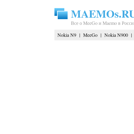
MAEMOs.R
Все о MeeGo и Maemo в Росси
Nokia N9
|
MeeGo
|
Nokia N900
|