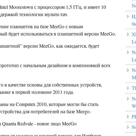
N
ntel Moorestown с процессором 1,5 ГГц, и имеет 10
держкой технологии мульти-тач.
И
б
ление планшетов на базе MeeGo с новым
рый будет использоваться в планшетной версии MeeGo.
X
L
ншетной” версии MeeGo, как ожидается, будет
N
L
и прототип с начальным дизайном и компоновкой всех
No
M
о в качестве основы для собственных устройств,
Th
ынке в первой половине 2011 года.
No
аны на Computex 2010, которые могли бы стать
W
стройства для потребителей на базе Meego.
P
N
ется от недавно вышедшей версии для Нетбуков.