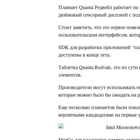
Планшет Quanta Редвейл работает на I
дюймовый сенсорный дисплеей с под
Стоит заметить, что это первое появ
пользовательским интерфейсом, кото
SDK для разработки приложений “пла
доступены в конце лета.
Таблетка Quanta Redvale, это по сут
элементов.
Производители могут использовать ег
которые можно было бы ожидать на р
Еще несколько планшетов были показ
вероятными кандидатами на первые у
MeeGo для планшетов заметно отлича