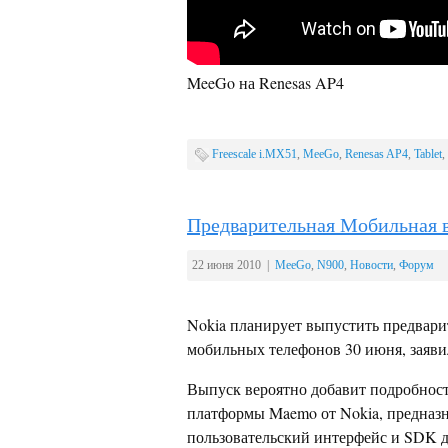
MeeGo на Renesas AP4
Freescale i.MX51
,
MeeGo
,
Renesas AP4
,
Tablet
,
Предварительная Мобильная в
22 июня 2010 |
MeeGo
,
N900
,
Новости
,
Форум
Nokia планирует выпустить предвар
мобильных телефонов 30 июня, заявил 
Выпуск вероятно добавит подробносте
платформы Maemo от Nokia, предназн
пользовательский интерфейс и SDK д