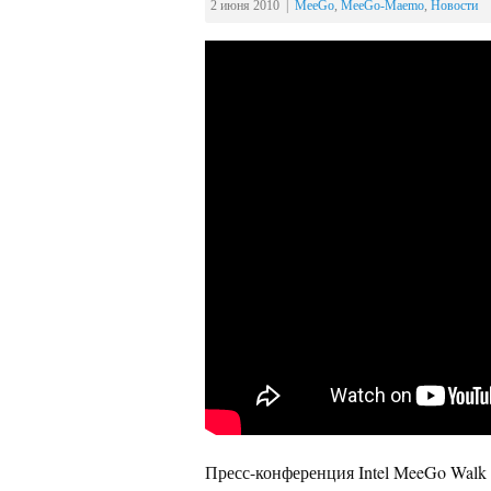
2 июня 2010 |
MeeGo
,
MeeGo-Maemo
,
Новости
Пресс-конференция Intel MeeGo Walk