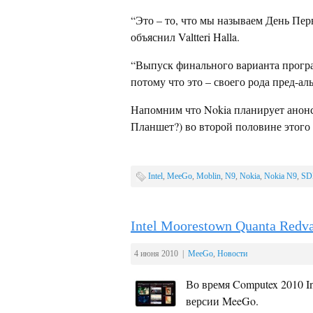
“Это – то, что мы называем День Пе
объяснил Valtteri Halla.
“Выпуск финального варианта програ
потому что это – своего рода пред-ал
Напомним что Nokia планирует анонс
Планшет?) во второй половине этого 
Intel
,
MeeGo
,
Moblin
,
N9
,
Nokia
,
Nokia N9
,
SD
Intel Moorestown Quanta Redv
4 июня 2010 |
MeeGo
,
Новости
Во время Computex 2010 I
версии MeeGo.