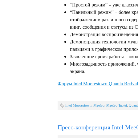
“Простой режим” – уже классич
“Панельный режим” – более кра
отображением различного содер
книг, сообщения и статусы из 
Демонстрация воспроизведения
Демонстрация технологии мульт
пальцами в графическом прило
Заявленное время работы – окол
Многозадачность приложений, ч
экрана.
Форум Intel Moorestown Quanta Redval
Intel Moorestown
,
MeeGo
,
MeeGo Tablet
,
Quant
Пресс-конференция Intel Mee