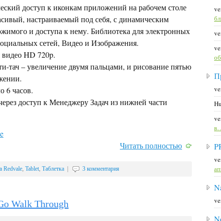
еский доступ к иконкам приложений на рабочем столе
ve
сивый, настраиваемый под себя, с динамическим
б
жимого и доступа к нему. Библиотека для электронных
ve
Социальных сетей, Видео и Изображения.
ve
 видео HD 720p.
об
и-тач – увеличение двумя пальцами, и рисование пятью
П
жении.
ve
о 6 часов.
ерез доступ к Менеджеру Задач из нижней части
Hu
ve
в
e
Читать полностью
P
ve
а
a Redvale
,
Tablet
,
Таблетка
|
3 комментария
Na
ve
Go Walk Through
N