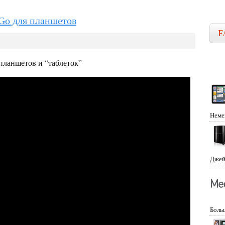
Go для планшетов
F
ланшетов и “таблеток”
Неме
Джей
Боль