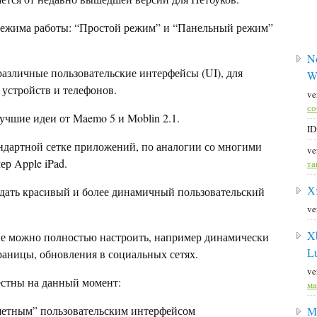
а режима работы: “Простой режим” и “Панельный режим”
No
азличные пользовательские интерфейсы (UI), для
W
 устройств и телефонов.
ve
со
учшие идеи от Maemo 5 и Moblin 2.1.
ID
андартной сетке приложений, по аналогии со многими
ve
р Apple iPad.
та
Х
дать красивый и более динамичный пользовательский
ve
X
ые можно полностью настроить, например динамически
L
раницы, обновления в социальных сетях.
ve
естны на данный момент:
ма
ншетным” пользовательским интерфейсом
M