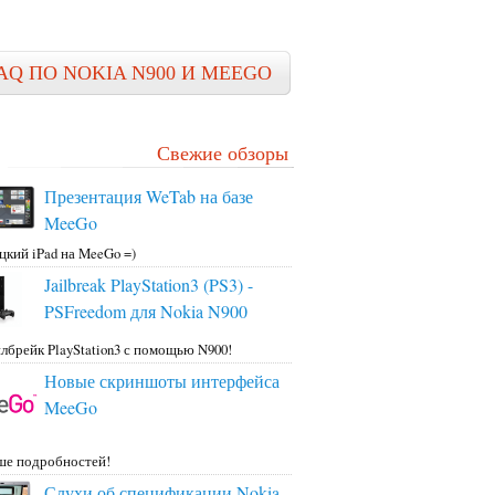
AQ ПО NOKIA N900 И MEEGO
Свежие обзоры
Презентация WeTab на базе
MeeGo
цкий iPad на MeeGo =)
Jailbreak PlayStation3 (PS3) -
PSFreedom для Nokia N900
лбрейк PlayStation3 с помощью N900!
Новые скриншоты интерфейса
MeeGo
ше подробностей!
Слухи об спецификации Nokia