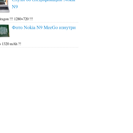
N9
ragon !!! 1280×720 !!!
Фото Nokia N9 MeeGo изнутри
 1320 mAh ?!