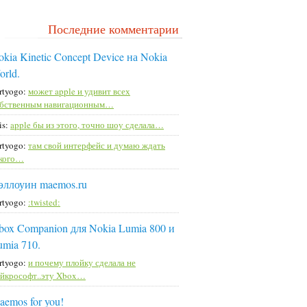
Последние комментарии
kia Kinetic Concept Device на Nokia
orld.
rtyogo:
может apple и удивит всех
бственным навигационным…
is:
apple бы из этого, точно шоу сделала…
rtyogo:
там свой интерфейс и думаю ждать
кого…
эллоуин maemos.ru
rtyogo:
:twisted:
box Companion для Nokia Lumia 800 и
umia 710.
rtyogo:
и почему плойку сделала не
йкрософт..эту Xbox…
aemos for you!