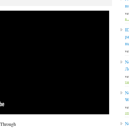
в
ve
в
I
р
в
ve
N
Л
ve
та
N
W
ve
э
No
 Through