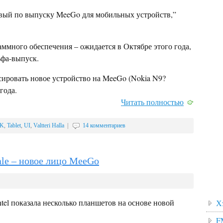
рвый по выпуску MeeGo для мобильных устройств,”
ммного обеспечения – ожидается в Октябре этого года,
ьфа-выпуск.
ировать новое устройство на MeeGo (Nokia N9?
года.
Читать полностью
K
,
Tablet
,
UI
,
Valtteri Halla
|
14 комментариев
ale – новое лицо MeeGo
ntel показала несколько планшетов на основе новой
Х
F