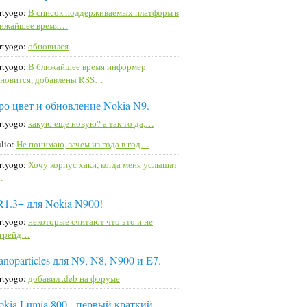
rtyogo:
В список поддерживаемых платформ в
лижайшее время…
rtyogo:
обновился
rtyogo:
В ближайшее время информер
новится, добавлены RSS…
ро цвет и обновление Nokia N9.
rtyogo:
какую еще новую? а так то да,…
lio:
Не понимаю, зачем из года в год…
rtyogo:
Хочу корпус хаки, когда меня услышат
…
R1.3+ для Nokia N900!
rtyogo:
некоторые считают что это и не
пгрейд…
noparticles для N9, N8, N900 и E7.
rtyogo:
добавил .deb на форуме
okia Lumia 800 - первый краткий