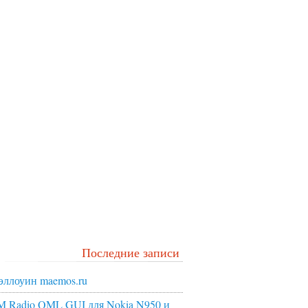
Последние записи
эллоуин maemos.ru
M Radio QML GUI для Nokia N950 и