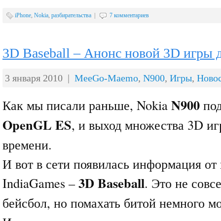
iPhone
,
Nokia
,
разбирательства
|
7 комментариев
3D Baseball – Анонс новой 3D игры 
3 января 2010 |
MeeGo-Maemo
,
N900
,
Игры
,
Ново
N900
Как мы писали раньше, Nokia
под
OpenGL ES
, и выход множества 3D иг
времени.
И вот в сети появилась информация от
3D Baseball
IndiaGames –
. Это не сов
бейсбол, но помахать битой немного 