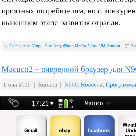
приятных потребителям, но и конкуре
нынешнем этапе развития отрасли.
Android
,
Anssi Vanjoki
,
BlackBerry
,
iPhone
,
MeeGo
,
Nokia
,
RIM
,
Symbian
|
2 
Macuco2 – очередной браузер для N9
1 мая 2010 | Rumata |
N900
,
Новости
,
Программы