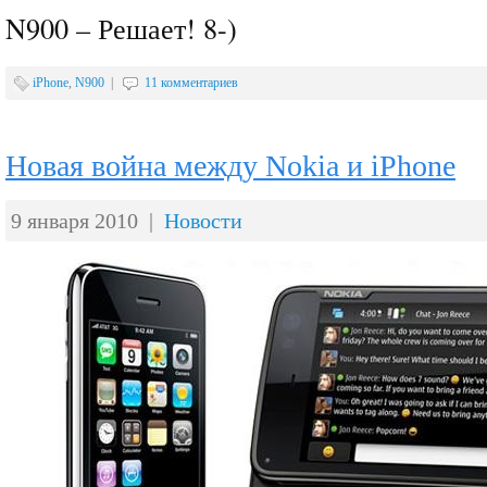
N900 – Решает! 8-)
iPhone
,
N900
|
11 комментариев
Новая война между Nokia и iPhone
9 января 2010 |
Новости