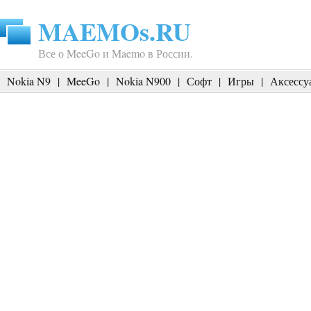
MAEMOs.RU
Все о MeeGo и Maemo в России.
Nokia N9
|
MeeGo
|
Nokia N900
|
Софт
|
Игры
|
Аксессу