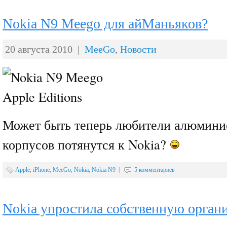
Nokia N9 Meego для айМаньяков?
20 августа 2010 |
MeeGo
,
Новости
Может быть теперь любители алюмини
корпусов потянутся к Nokia?
Apple
,
iPhone
,
MeeGo
,
Nokia
,
Nokia N9
|
5 комментариев
Nokia упростила собственную орга