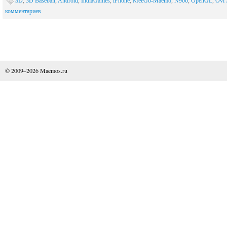
3D
,
3D Baseball
,
Android
,
IndiaGames
,
iPhone
,
MeeGo-Maemo
,
N900
,
OpenGL
,
Ovi 
комментариев
© 2009–2026
Maemos.ru