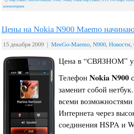
Map Loader
,
MeeGo-Maemo
,
N900
,
Nokia
,
Nokia Map Loader
,
OVI
,
Ovi Maps
,
Russ
комментариев
Цены на Nokia N900 Maemo начинаю
15 декабря 2009 |
MeeGo-Maemo
,
N900
,
Новости
,
Цена в “СВЯЗНОМ” 
Nokia N900
Телефон
с
заменит собой нетбук
всеми возможностями
Интернета через высо
соединения HSPA и W