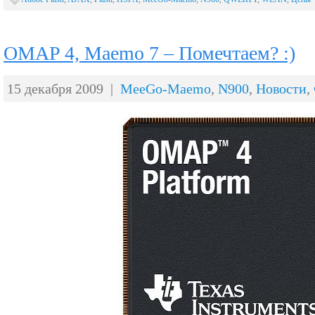
OMAP 4, Maemo 7 – Помечтаем? :)
15 декабря 2009 |
MeeGo-Maemo
,
N900
,
Новости
,