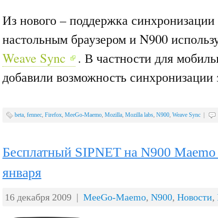
Из нового – поддержка синхронизации
настольным браузером и N900 использ
Weave Sync
. В частности для мобил
добавили возможность синхронизации 
beta
,
fennec
,
Firefox
,
MeeGo-Maemo
,
Mozilla
,
Mozilla labs
,
N900
,
Weave Sync
|
Бесплатный SIPNET на N900 Maemo c
января
16 декабря 2009 |
MeeGo-Maemo
,
N900
,
Новости
,