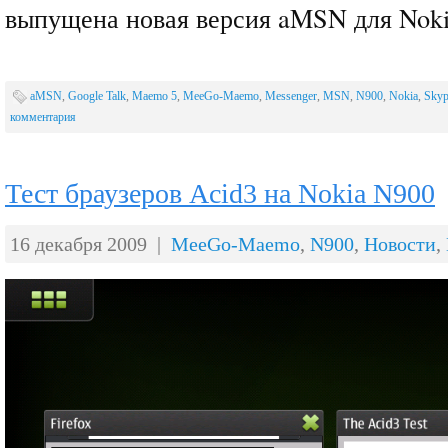
выпущена новая версия aMSN для Nok
aMSN
,
Google Talk
,
Maemo 5
,
MeeGo-Maemo
,
Messenger
,
MSN
,
N900
,
Nokia
,
Skyp
комментария
Тест браузеров Acid3 на Nokia N900
16 декабря 2009 |
MeeGo-Maemo
,
N900
,
Новости
,