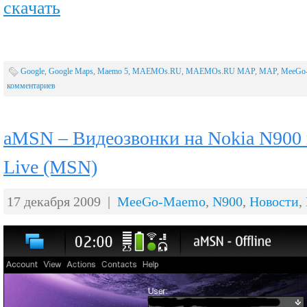
скачать
Google
,
Google Maps
,
Maemo 5
,
MAEMOs.RU
,
MAEMOs.RU MAP
,
MAP
,
MeeGo
комментариев
aMSN – Видеозвонки на Nokia N900 
Live (MSN)
17 декабря 2009 |
MeeGo-Maemo
,
N900
,
Новости
,