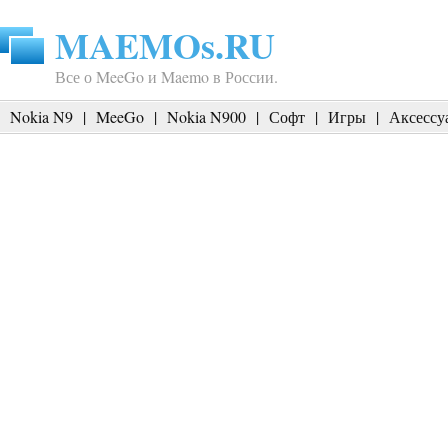
MAEMOs.RU
Все о MeeGo и Maemo в России.
Nokia N9
|
MeeGo
|
Nokia N900
|
Софт
|
Игры
|
Аксессу