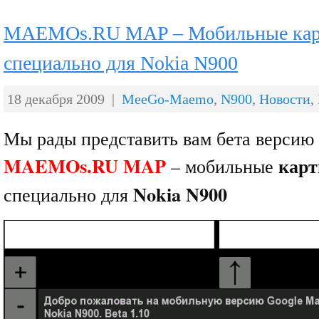
MAEMOs.RU MAP – Мобильные кар
специально для Nokia N900
18 декабря 2009 |
MeeGo-Maemo
,
N900
,
Новости
,
Мы рады представить вам бета версию
MAEMOs.RU MAP
карт
– мобильные
Nokia N900
специально для