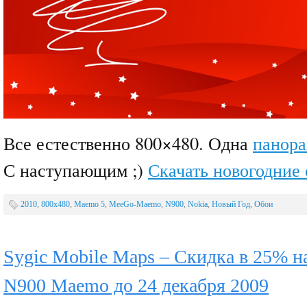
Все естественно 800×480. Одна
панор
С наступающим ;)
Скачать новогодние
2010
,
800x480
,
Maemo 5
,
MeeGo-Maemo
,
N900
,
Nokia
,
Новый Год
,
Обои
Sygic Mobile Maps – Скидка в 25% н
N900 Maemo до 24 декабря 2009