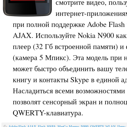
смотрите видео, польз
интернет-приложения
при полной поддержке Adobe Flash
AJAX. Используйте Nokia N900 ка
плеер (32 Гб встроенной памяти) и
(камера 5 Мпикс). Эта модель при 
может быстро объединить вашу те
книгу и контакты Skype в единой а
Насладиться всеми возможностями
позволят сенсорный экран и полно
QWERTY-клавиатура.
Adobe Flash
,
AJAX
,
Flash
,
HSPA
,
MeeGo-Maemo
,
N900
,
QWERTY
,
WLAN
,
Цены