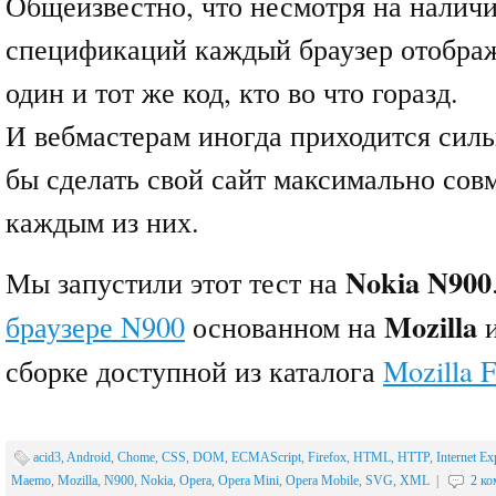
Общеизвестно, что несмотря на наличи
спецификаций каждый браузер отобра
один и тот же код, кто во что горазд.
И вебмастерам иногда приходится силь
бы сделать свой сайт максимально сов
каждым из них.
Nokia N900
Мы запустили этот тест на
Mozilla
браузере N900
основанном на
и
сборке доступной из каталога
Mozilla F
acid3
,
Android
,
Chome
,
CSS
,
DOM
,
ECMAScript
,
Firefox
,
HTML
,
HTTP
,
Internet Ex
Maemo
,
Mozilla
,
N900
,
Nokia
,
Opera
,
Opera Mini
,
Opera Mobile
,
SVG
,
XML
|
2 к