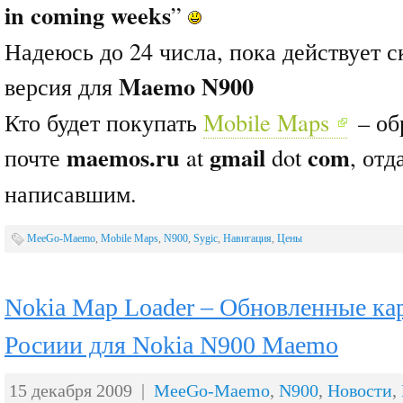
in coming weeks
”
Надеюсь до 24 числа, пока действует с
Maemo N900
версия для
Кто будет покупать
Mobile Maps
– об
maemos.ru
gmail
com
почте
at
dot
, от
написавшим.
MeeGo-Maemo
,
Mobile Maps
,
N900
,
Sygic
,
Навигация
,
Цены
Nokia Map Loader – Обновленные ка
Росиии для Nokia N900 Maemo
15 декабря 2009 |
MeeGo-Maemo
,
N900
,
Новости
,