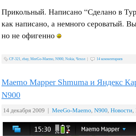
Прикольный. Написано “Сделано в Тур
как написано, а немного сероватый. Вы
но не офигенно
CP-321
,
ebay
,
MeeGo-Maemo
,
N900
,
Nokia
,
Чехол
|
14 комментариев
Maemo Mapper Shmuma и Яндекс Кар
N900
14 декабря 2009 |
MeeGo-Maemo
,
N900
,
Новости
,