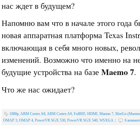
нас ждет в будущем?
Напомню вам что в начале этого года 
новая аппаратная платформа Texas Ins
включающая в себя много новых, рев
изменений. Возможно что именно на не
Maemo 7
будущие устройства на базе
.
Что же нас ожидает?
1080p
,
ARM Cortex A8
,
ARM Cortex A9
,
FullHD
,
HDMI
,
Maemo 7
,
MeeGo (Maemo
OMAP 3
,
OMAP 4
,
PowerVR SGX 530
,
PowerVR SGX 540
,
WSXGA
|
6 коммен