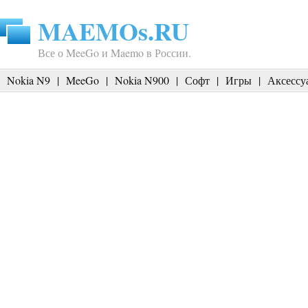
MAEMOs.RU
Все о MeeGo и Maemo в России.
Nokia N9
|
MeeGo
|
Nokia N900
|
Софт
|
Игры
|
Аксессу