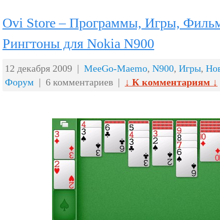
Ovi Store – Программы, Игры, Филь
Рингтоны для Nokia N900
12 декабря 2009 |
MeeGo-Maemo
,
N900
,
Игры
,
Но
Форум
| 6 комментариев |
↓ К комментариям ↓