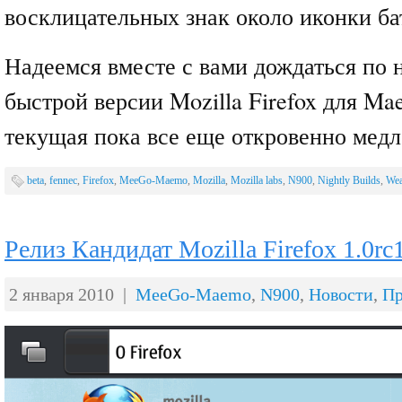
восклицательных знак около иконки ба
Надеемся вместе с вами дождаться по
быстрой версии Mozilla Firefox для Ma
текущая пока все еще откровенно ме
beta
,
fennec
,
Firefox
,
MeeGo-Maemo
,
Mozilla
,
Mozilla labs
,
N900
,
Nightly Builds
,
Wea
Релиз Кандидат Mozilla Firefox 1.0rc
2 января 2010 |
MeeGo-Maemo
,
N900
,
Новости
,
П