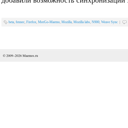
beta
,
fennec
,
Firefox
,
MeeGo-Maemo
,
Mozilla
,
Mozilla labs
,
N900
,
Weave Sync
|
© 2009–2026
Maemos.ru