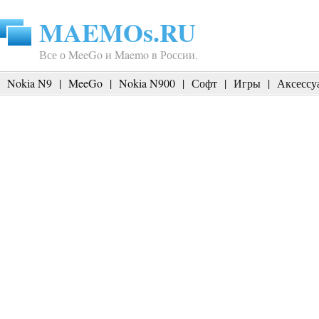
MAEMOs.RU
Все о MeeGo и Maemo в России.
Nokia N9
|
MeeGo
|
Nokia N900
|
Софт
|
Игры
|
Аксессу