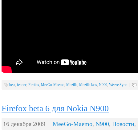
beta
,
fennec
,
Firefox
,
MeeGo-Maemo
,
Mozilla
,
Mozilla labs
,
N900
,
Weave Sync
|
Firefox beta 6 для Nokia N900
16 декабря 2009 |
MeeGo-Maemo
,
N900
,
Новости
,