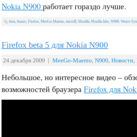
Nokia N900
работает гораздо лучше.
beta
,
fennec
,
Firefox
,
MeeGo-Maemo
,
microB
,
Mozilla
,
Mozilla labs
,
N900
,
Weave Syn
Firefox beta 5 для Nokia N900
24 декабря 2009 |
MeeGo-Maemo
,
N900
,
Новости
,
Небольшое, но интересное видео – обз
возможностей браузера
Firefox для No