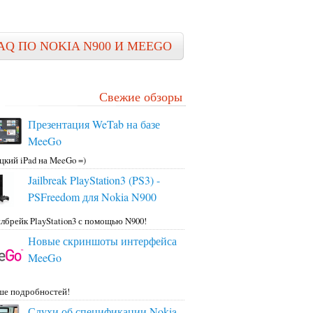
AQ ПО NOKIA N900 И MEEGO
Свежие обзоры
Презентация WeTab на базе
MeeGo
цкий iPad на MeeGo =)
Jailbreak PlayStation3 (PS3) -
PSFreedom для Nokia N900
лбрейк PlayStation3 с помощью N900!
Новые скриншоты интерфейса
MeeGo
ше подробностей!
Слухи об спецификации Nokia