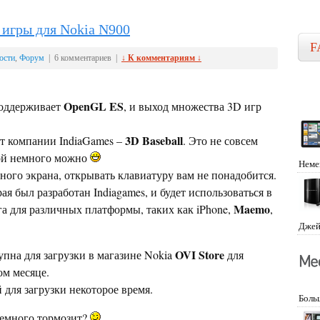
 игры для Nokia N900
F
ости
,
Форум
| 6 комментариев |
↓ К комментариям ↓
OpenGL ES
оддерживает
, и выход множества 3D игр
3D Baseball
от компании IndiaGames –
. Это не совсем
той немного можно
Неме
ного экрана, открывать клавиатуру вам не понадобится.
ая был разработан Indiagames, и будет использоваться в
Maemo
а для различных платформы, таких как iPhone,
,
Джей
OVI Store
упна для загрузки в магазине Nokia
для
м месяце.
 для загрузки некоторое время.
Боль
немного тормозит?