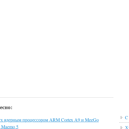
есно:
C
вух ядерным процессором ARM Cortex A9 и MeeGo
а Maemo 5
Х