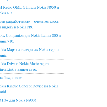
M Radio QML GUI для Nokia N950 и
okia N9.
деи разработчикам – очень хотелось
ы видеть в Nokia N9.
box Companion для Nokia Lumia 800 и
umia 710.
okia Maps на телефонах Nokia серии
umia.
kia Drive и Nokia Music через
irrorLink в вашем авто.
e flow, анонс.
kia Kinetic Concept Device на Nokia
orld.
R1.3+ для Nokia N900!