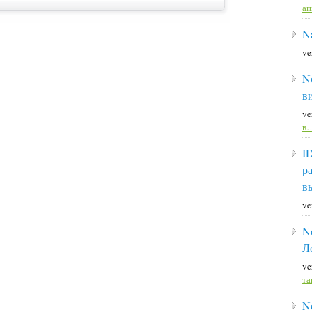
а
Na
ve
N
в
ve
в
I
р
в
ve
N
Л
ve
та
N