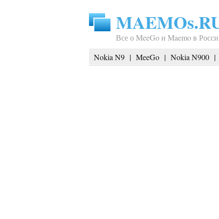
MAEMOs.R
Все о MeeGo и Maemo в Росси
Nokia N9
|
MeeGo
|
Nokia N900
|