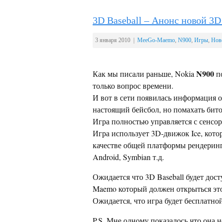
3D Baseball – Анонс новой 3D
3 января 2010 |
MeeGo-Maemo
,
N900
,
Игры
,
Нов
N900
Как мы писали раньше, Nokia
п
только вопрос времени.
И вот в сети появилась информация 
настоящий бейсбол, но помахать би
Игра полностью управляется с сенсор
Игра использует 3D-движок Ice, котор
качестве общей платформы рендеринг
Android, Symbian т.д.
Ожидается что 3D Baseball будет дост
Maemo который должен открыться это
Ожидается, что игра будет бесплатной
P.S. Мне одному показалось что она 