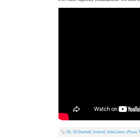
3D
,
3D Baseball
,
Android
,
IndiaGames
,
iPhone
,