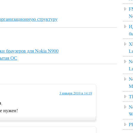
F
N
 организационную структуру
И
б
X
йки браузеров для Nokia N900
L
рытая ОС
N
L
No
M
3 января 2010 в 14:19
Th
D.
No
е нужен!
W
P