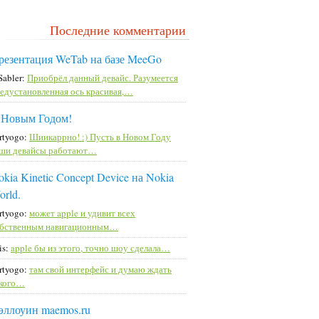
Последние комментарии
резентация WeTab на базе MeeGo
Sabler:
Приобрёл данный девайс. Разумеется
едустановленная ось красивая,…
 Новым Годом!
rtyogo:
Шиикаррно! :) Пусть в Новом Году
ши девайсы работают…
kia Kinetic Concept Device на Nokia
orld.
rtyogo:
может apple и удивит всех
бственным навигационным…
is:
apple бы из этого, точно шоу сделала…
rtyogo:
там свой интерфейс и думаю ждать
кого…
эллоуин maemos.ru