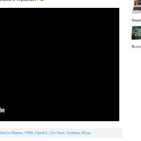
Snapd
Всего
MeeGo-Maemo
,
N900
,
OpenGL
,
Ovi Store
,
Symbian
,
Игры