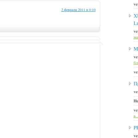
ve
2 февраля 2011 в 0:10
X
L
ve
ма
M
ve
б
ve
П
ve
Hu
ve
в
P
ve