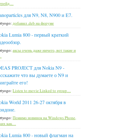
пгрейд…
noparticles для N9, N8, N900 и E7.
rtyogo:
добавил .deb на форуме
okia Lumia 800 - первый краткий
идеообзор.
rtyogo:
аксы очень даже ничего, вот такие и
…
DEAS PROJECT для Nokia N9 -
асскажите что вы думаете о N9 и
ыиграйте его!
rtyogo:
Listen to movie Linked to group…
okia World 2011 26-27 октября в
ондоне.
rtyogo:
Помимо новинок на Windows Phone,
ких как…
okia Lumia 800 - новый флагман на