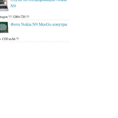
N9
ragon !!! 1280×720 !!!
Фото Nokia N9 MeeGo изнутри
 1320 mAh ?!