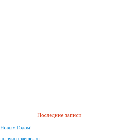
Последние записи
 Новым Годом!
эллоуин maemos.ru