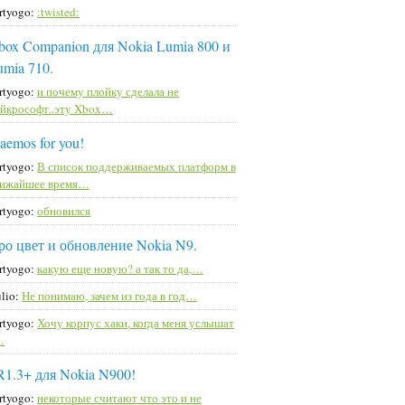
rtyogo:
:twisted:
box Companion для Nokia Lumia 800 и
umia 710.
rtyogo:
и почему плойку сделала не
йкрософт..эту Xbox…
aemos for you!
rtyogo:
В список поддерживаемых платформ в
лижайшее время…
rtyogo:
обновился
ро цвет и обновление Nokia N9.
rtyogo:
какую еще новую? а так то да,…
lio:
Не понимаю, зачем из года в год…
rtyogo:
Хочу корпус хаки, когда меня услышат
…
R1.3+ для Nokia N900!
rtyogo:
некоторые считают что это и не