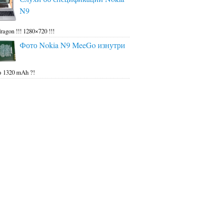
N9
ragon !!! 1280×720 !!!
Фото Nokia N9 MeeGo изнутри
 1320 mAh ?!