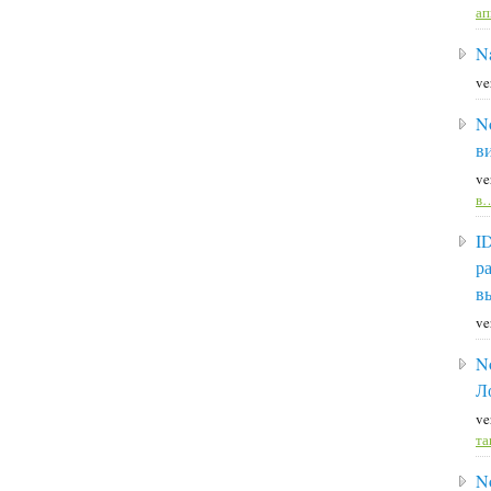
а
Na
ve
N
в
ve
в
I
р
в
ve
N
Л
ve
та
N