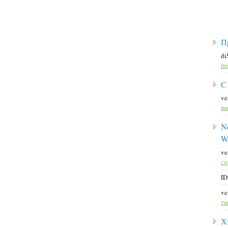
П
di
пр
C
ve
ва
No
W
ve
со
ID
ve
та
Х