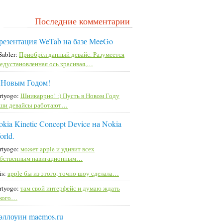
Последние комментарии
резентация WeTab на базе MeeGo
Sabler:
Приобрёл данный девайс. Разумеется
едустановленная ось красивая,…
 Новым Годом!
rtyogo:
Шиикаррно! :) Пусть в Новом Году
ши девайсы работают…
kia Kinetic Concept Device на Nokia
orld.
rtyogo:
может apple и удивит всех
бственным навигационным…
is:
apple бы из этого, точно шоу сделала…
rtyogo:
там свой интерфейс и думаю ждать
кого…
эллоуин maemos.ru