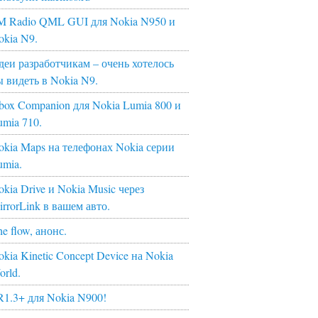
M Radio QML GUI для Nokia N950 и
okia N9.
деи разработчикам – очень хотелось
ы видеть в Nokia N9.
box Companion для Nokia Lumia 800 и
umia 710.
okia Maps на телефонах Nokia серии
umia.
kia Drive и Nokia Music через
irrorLink в вашем авто.
e flow, анонс.
kia Kinetic Concept Device на Nokia
orld.
R1.3+ для Nokia N900!