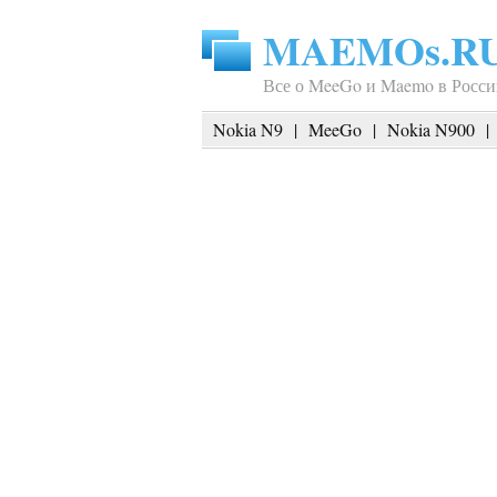
MAEMOs.R
Все о MeeGo и Maemo в Росси
Nokia N9
|
MeeGo
|
Nokia N900
|