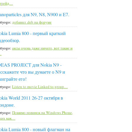
пгрейд…
noparticles для N9, N8, N900 и E7.
rtyogo:
добавил .deb на форуме
okia Lumia 800 - первый краткий
идеообзор.
rtyogo:
аксы очень даже ничего, вот такие и
…
DEAS PROJECT для Nokia N9 -
асскажите что вы думаете о N9 и
ыиграйте его!
rtyogo:
Listen to movie Linked to group…
okia World 2011 26-27 октября в
ондоне.
rtyogo:
Помимо новинок на Windows Phone,
ких как…
okia Lumia 800 - новый флагман на