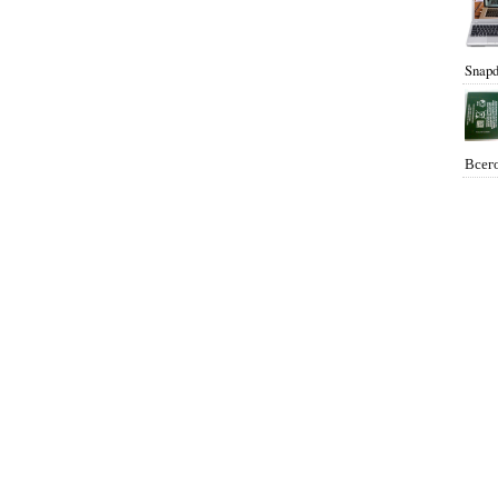
Snapd
Всего