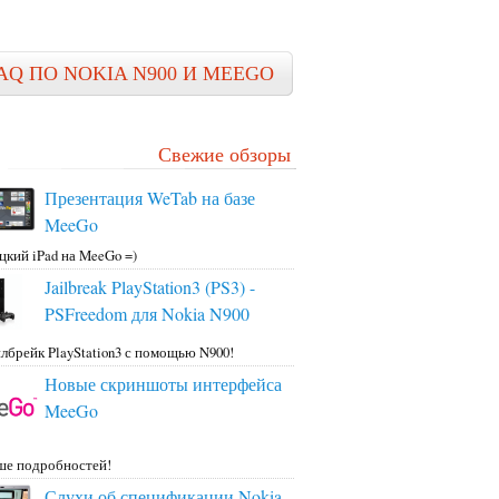
AQ ПО NOKIA N900 И MEEGO
Свежие обзоры
Презентация WeTab на базе
MeeGo
цкий iPad на MeeGo =)
Jailbreak PlayStation3 (PS3) -
PSFreedom для Nokia N900
лбрейк PlayStation3 с помощью N900!
Новые скриншоты интерфейса
MeeGo
ше подробностей!
Слухи об спецификации Nokia