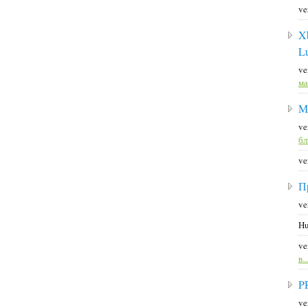
ve
X
L
ve
ма
M
ve
б
ve
П
ve
Hu
ve
в
P
ve