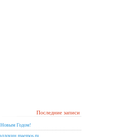
Последние записи
 Новым Годом!
эллоуин maemos.ru