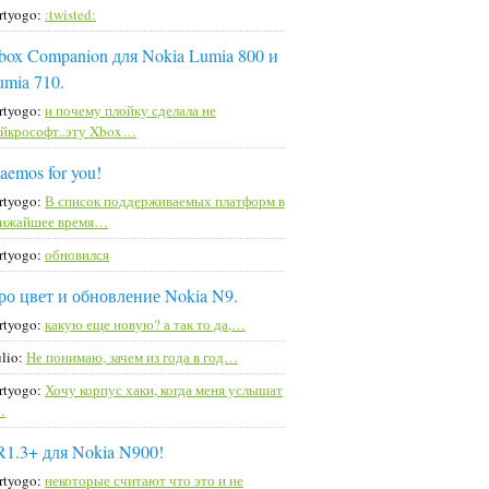
rtyogo:
:twisted:
box Companion для Nokia Lumia 800 и
umia 710.
rtyogo:
и почему плойку сделала не
йкрософт..эту Xbox…
aemos for you!
rtyogo:
В список поддерживаемых платформ в
лижайшее время…
rtyogo:
обновился
ро цвет и обновление Nokia N9.
rtyogo:
какую еще новую? а так то да,…
lio:
Не понимаю, зачем из года в год…
rtyogo:
Хочу корпус хаки, когда меня услышат
…
R1.3+ для Nokia N900!
rtyogo:
некоторые считают что это и не