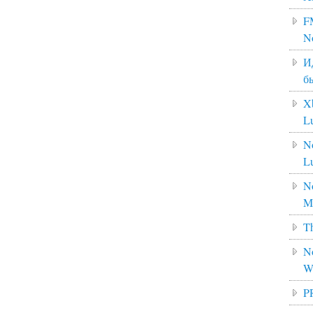
F
N
И
б
X
L
N
L
No
M
Th
No
W
P