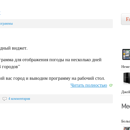
r
F
ограммы
дный виджет.
грамма для отображения погоды на несколько дней
4 городов”
Неме
й вас город и выводим программу на рабочий стол.
Читать полностью
Джей
|
4 комментария
Боль