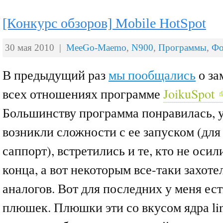
[Конкурс обзоров] Mobile HotSpot
30 мая 2010 |
MeeGo-Maemo
,
N900
,
Программы
,
Фо
В предыдущий раз
мы пообщались
о за
всех отношениях программе
JoikuSpot
Большинству программа понравилась, 
возникли сложности с ее запуском (для 
саппорт), встретились и те, кто не осил
конца, а вот некоторым все-таки захот
аналогов. Вот для последних у меня ес
плюшек. Плюшки эти со вкусом ядра li