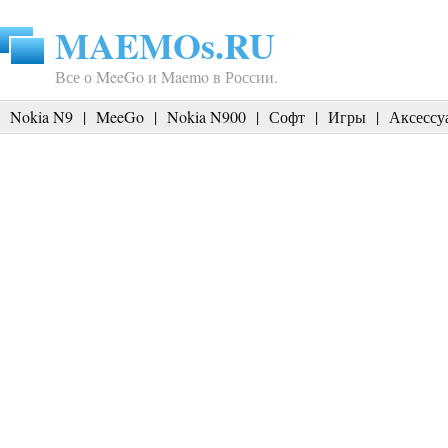
MAEMOs.RU
Все о MeeGo и Maemo в России.
Nokia N9
|
MeeGo
|
Nokia N900
|
Софт
|
Игры
|
Аксессу