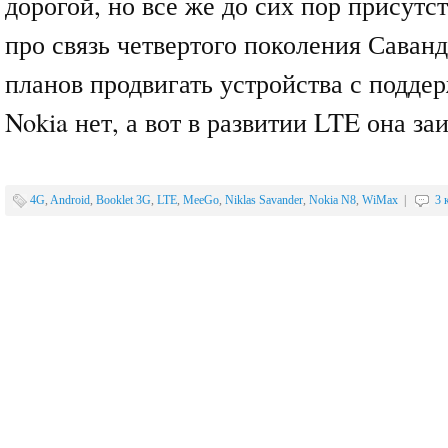
дорогой, но все же до сих пор присутс
про связь четвертого поколения Саванд
планов продвигать устройства с подд
Nokia нет, а вот в развитии LTE она за
4G
,
Android
,
Booklet 3G
,
LTE
,
MeeGo
,
Niklas Savander
,
Nokia N8
,
WiMax
|
3 