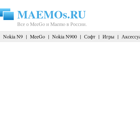
MAEMOs.RU
Все о MeeGo и Maemo в России.
Nokia N9
|
MeeGo
|
Nokia N900
|
Софт
|
Игры
|
Аксессу