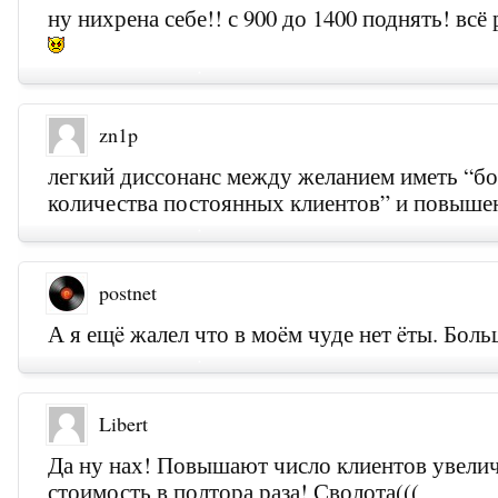
ну нихрена себе!! с 900 до 1400 поднять! всё
zn1p
легкий диссонанс между желанием иметь “б
количества постоянных клиентов” и повыше
postnet
А я ещë жалел что в моëм чуде нет ëты. Бол
Libert
Да ну нах! Повышают число клиентов увели
стоимость в полтора раза! Сволота(((