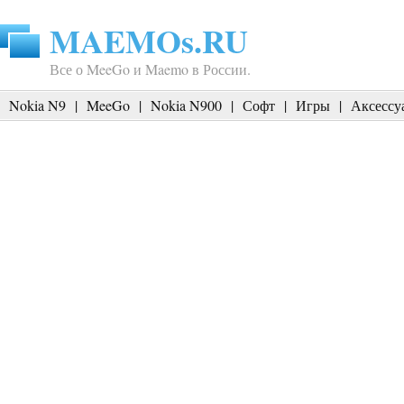
MAEMOs.RU
Все о MeeGo и Maemo в России.
Nokia N9
|
MeeGo
|
Nokia N900
|
Софт
|
Игры
|
Аксессу