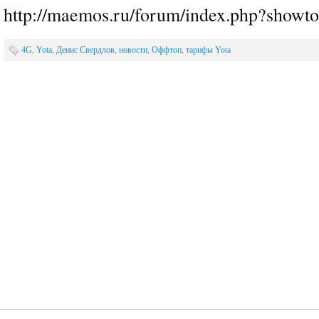
http://maemos.ru/forum/index.php?showt
4G
,
Yota
,
Денис Свердлов
,
новости
,
Оффтоп
,
тарифы Yota