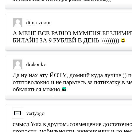
dima-zoom
А МЕНЕ ВСЕ РАВНО МУМЕНЯ БЕЗЛИМИ
БИЛАЙН ЗА 9 РУБЛЕЙ В ДЕНЬ )))))))))
drakonkv
Да ну нах эту ЙОТУ, домний куда лучше )) 
отптоволокно и не парьтесь за пятихатку в м
обкачаться можно
vertyogo
смысл Yota в другом..совмещение достаточн
скорости, мобильности, унификации и до не