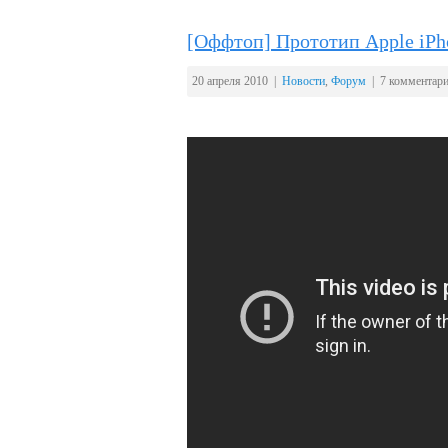
[Оффтоп] Прототип Apple iPh
20 апреля 2010 |
Новости
,
Форум
| 7 комментар