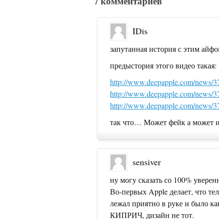
7 комментариев
IDis
запутанная история с этим айфо
предыстория этого видео такая:
http://www.deepapple.com/news/3
http://www.deepapple.com/news/3
http://www.deepapple.com/news/3
так что… Может фейк а может и
sensiver
ну могу сказать со 100% уверен
Во-первых Apple делает, что те
лежал приятно в руке и было ка
КИПРИЧ, дизайн не тот.