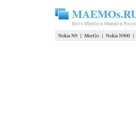
MAEMOs.R
Все о MeeGo и Maemo в Росси
Nokia N9
|
MeeGo
|
Nokia N900
|