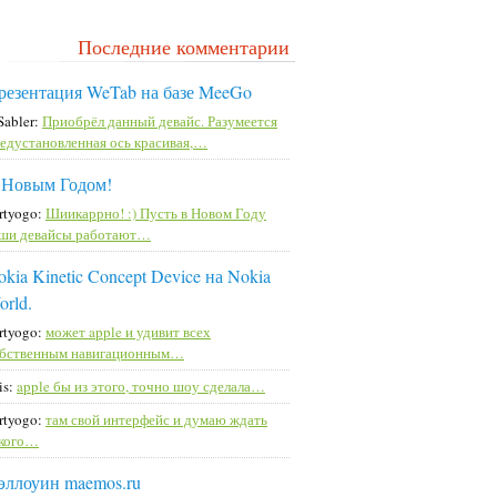
Последние комментарии
резентация WeTab на базе MeeGo
Sabler:
Приобрёл данный девайс. Разумеется
едустановленная ось красивая,…
 Новым Годом!
rtyogo:
Шиикаррно! :) Пусть в Новом Году
ши девайсы работают…
kia Kinetic Concept Device на Nokia
orld.
rtyogo:
может apple и удивит всех
бственным навигационным…
is:
apple бы из этого, точно шоу сделала…
rtyogo:
там свой интерфейс и думаю ждать
кого…
эллоуин maemos.ru