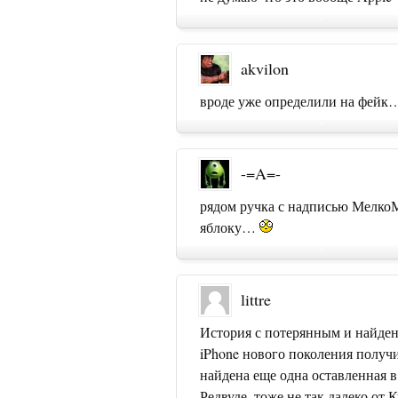
akvilon
вроде уже определили на фейк
-=A=-
рядом ручка с надписью Мелко
яблоку…
littre
История с потерянным и найде
iPhone нового поколения получ
найдена еще одна оставленная в
Редвуде, тоже не так далеко от