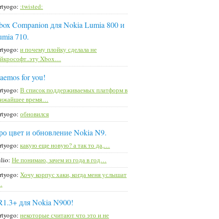
rtyogo:
:twisted:
box Companion для Nokia Lumia 800 и
umia 710.
rtyogo:
и почему плойку сделала не
йкрософт..эту Xbox…
aemos for you!
rtyogo:
В список поддерживаемых платформ в
лижайшее время…
rtyogo:
обновился
ро цвет и обновление Nokia N9.
rtyogo:
какую еще новую? а так то да,…
lio:
Не понимаю, зачем из года в год…
rtyogo:
Хочу корпус хаки, когда меня услышат
…
R1.3+ для Nokia N900!
rtyogo:
некоторые считают что это и не