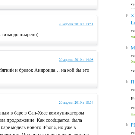
ve
X
L
20 апреля 2010 в 13:51
ve
…гизмодо пиарецо)
ма
M
ve
20 апреля 2010 в 14:08
б
Мягкий и брелок Андроида… на кой бы это
ve
П
ve
Hu
20 апреля 2010 в 18:54
ve
нным в баре в Сан-Хосе коммуникатором
в
ила продолжение. Как сообщается, была
P
 баре модель нового iPhone, но уже в
ve
 Купертино. Она попала в руки журналистов