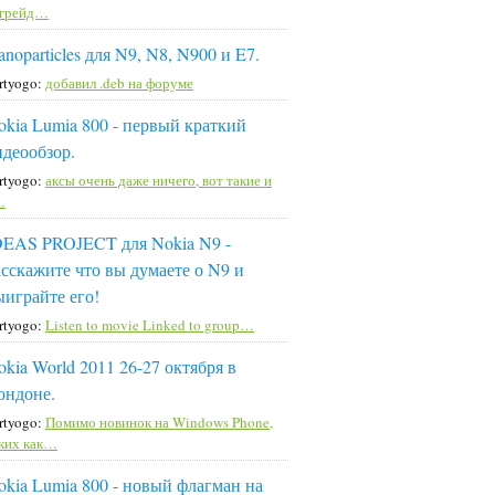
пгрейд…
noparticles для N9, N8, N900 и E7.
rtyogo:
добавил .deb на форуме
okia Lumia 800 - первый краткий
идеообзор.
rtyogo:
аксы очень даже ничего, вот такие и
…
DEAS PROJECT для Nokia N9 -
асскажите что вы думаете о N9 и
ыиграйте его!
rtyogo:
Listen to movie Linked to group…
okia World 2011 26-27 октября в
ондоне.
rtyogo:
Помимо новинок на Windows Phone,
ких как…
okia Lumia 800 - новый флагман на