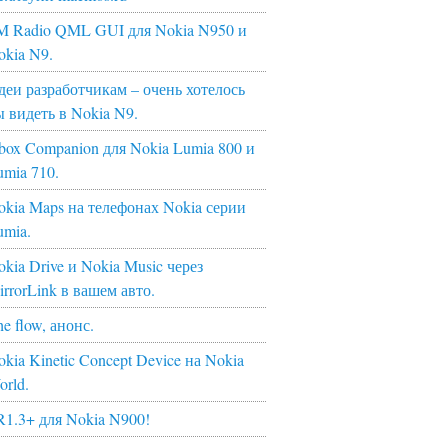
M Radio QML GUI для Nokia N950 и
okia N9.
деи разработчикам – очень хотелось
ы видеть в Nokia N9.
box Companion для Nokia Lumia 800 и
umia 710.
okia Maps на телефонах Nokia серии
umia.
kia Drive и Nokia Music через
irrorLink в вашем авто.
e flow, анонс.
kia Kinetic Concept Device на Nokia
orld.
R1.3+ для Nokia N900!