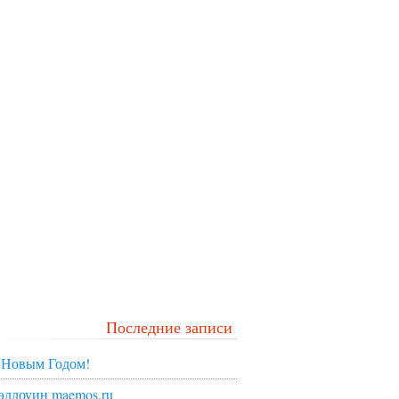
Последние записи
 Новым Годом!
эллоуин maemos.ru