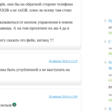
ple, они бы на обратной стороне телефона
32GB а не xxGB, плюс ко всему там стоял
П
тказываться от кнопок управления в новом
di
лавиша. А на том протатипе их аш 4 да и
пр
гу сказать это фейк, китаец !!!
C
ve
ва
20 апреля 2010 в 12:19
No
W
жны быть углубленной а не выступать на
ve
со
ID
ve
20 апреля 2010 в 13:09
та
ь нельзя
Х