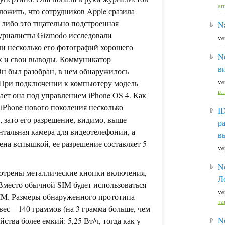
а
ложить, что сотрудников Apple сразила
 либо это тщательно подстроенная
Na
урналисты Gizmodo исследовали
ve
ли несколько его фотографий хорошего
N
к и свои выводы. Коммуникатор
в
н был разобран, в нем обнаружилось
ve
 При подключении к компьютеру модель
в
тает она под управлением iPhone OS 4. Как
iPhone нового поколения несколько
I
 зато его разрешение, видимо, выше –
р
нтальная камера для видеотелефонии, а
в
ена вспышкой, ее разрешение составляет 5
ve
N
мотрены металлические кнопки включения,
Л
 Вместо обычной SIM будет использоваться
ve
SIM. Размеры обнаруженного прототипа
та
вес – 140 граммов (на 3 грамма больше, чем
N
ства более емкий: 5,25 Вт/ч, тогда как у