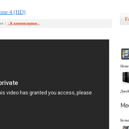
one 4 (HD)
F
иев |
↓ К комментариям ↓
Неме
Джей
Боль