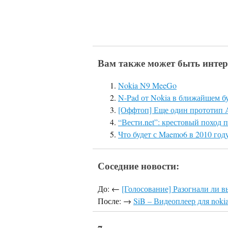
Вам также может быть интер
Nokia N9 MeeGo
N-Pad от Nokia в ближайшем б
[Оффтоп] Еще один прототип A
“Вести.net”: крестовый поход 
Что будет с Maemo6 в 2010 год
Соседние новости:
До: ←
[Голосование] Разогнали ли 
После: →
SiB – Видеоплеер для noki