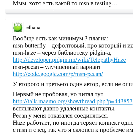
Ммм, хотя есть какой то msn в testing…
elhana
Вообще есть как минимум 3 плагна:
msn-butterfly – дефолтовый, про который и ид
msn-haze – через библиотеку pidgin-а,
http://developer.pidgin.im/wiki/TelepathyHaze
msn-pecan – улучшенный вариант
http://code.google.com/p/msn-pecan/
У второго и третьего один автор, если не ош
Первый не пробовал, но читал тут
http://talk.maemo.org/showthread.php?p=443857
всплывают давно удаленные контакты.
Pecan у меня отказался соединяться.
Haze работает, но иногда теряет коннект од
с msn и с icq, так что я склонен к проблеме и