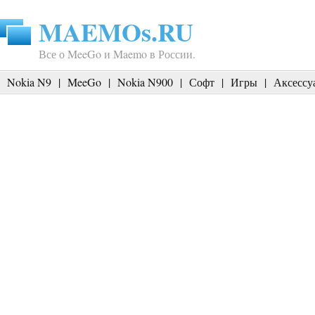
MAEMOs.RU
Все о MeeGo и Maemo в России.
Nokia N9
|
MeeGo
|
Nokia N900
|
Софт
|
Игры
|
Аксессу