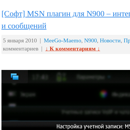
[Софт] MSN плагин для N900 – инте
и сообщений
5 января 2010 |
MeeGo-Maemo
,
N900
,
Новости
,
П
комментариев |
↓ К комментариям ↓