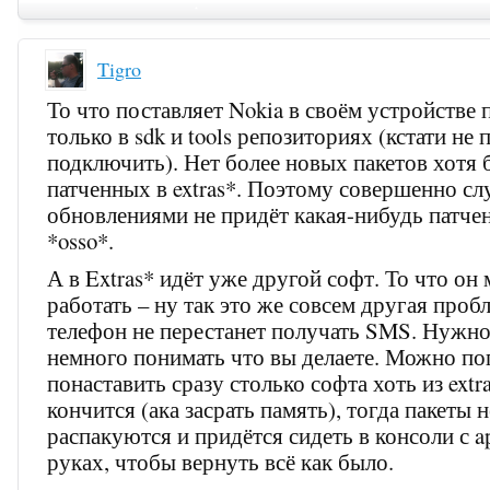
Tigro
То что поставляет Nokia в своём устройстве 
только в sdk и tools репозиториях (кстати не
подключить). Нет более новых пакетов хотя 
патченных в extras*. Поэтому совершенно сл
обновлениями не придёт какая-нибудь патче
*osso*.
А в Extras* идёт уже другой софт. То что он
работать – ну так это же совсем другая пробл
телефон не перестанет получать SMS. Нужн
немного понимать что вы делаете. Можно по
понаставить сразу столько софта хоть из extr
кончится (ака засрать память), тогда пакеты н
распакуются и придётся сидеть в консоли с ap
руках, чтобы вернуть всё как было.