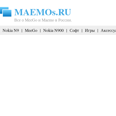
MAEMOs.RU
Все о MeeGo и Maemo в России.
Nokia N9
|
MeeGo
|
Nokia N900
|
Софт
|
Игры
|
Аксессу