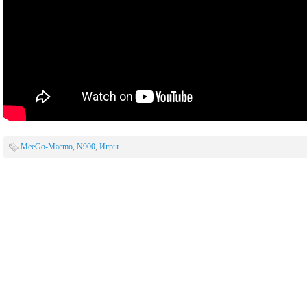
MeeGo-Maemo
,
N900
,
Игры