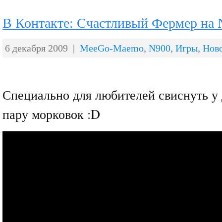
В Контакте: Счастливый Фермер на N
6 декабря 2009 |
MeeGo-Maemo
,
N900
,
Игры
,
Нов
Специально для любителей свиснуть у 
пару морковок :D