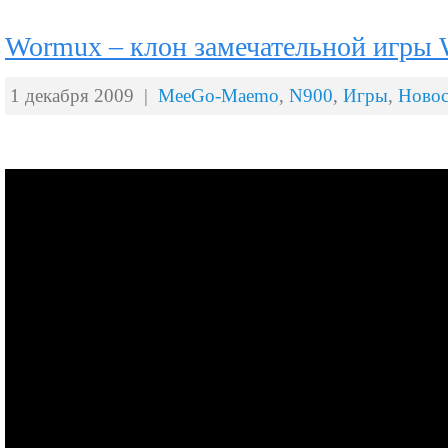
Wormux – клон замечательной игры
1 декабря 2009 |
MeeGo-Maemo
,
N900
,
Игры
,
Новос