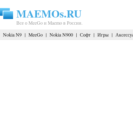
MAEMOs.RU
Все о MeeGo и Maemo в России.
Nokia N9
|
MeeGo
|
Nokia N900
|
Софт
|
Игры
|
Аксессу