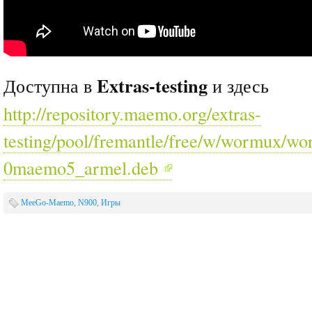
Extras-testing
Доступна в
и здесь
http://repository.maemo.org/extras-
testing/pool/fremantle/free/w/wormux/w
0maemo5_armel.deb
MeeGo-Maemo
,
N900
,
Игры