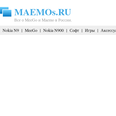
MAEMOs.RU
Все о MeeGo и Maemo в России.
Nokia N9
|
MeeGo
|
Nokia N900
|
Софт
|
Игры
|
Аксессу