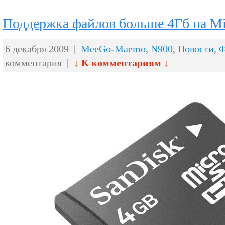
Поддержка файлов больше 4Гб на M
6 декабря 2009 |
MeeGo-Maemo
,
N900
,
Новости
,
Ф
комментария |
↓ К комментариям ↓