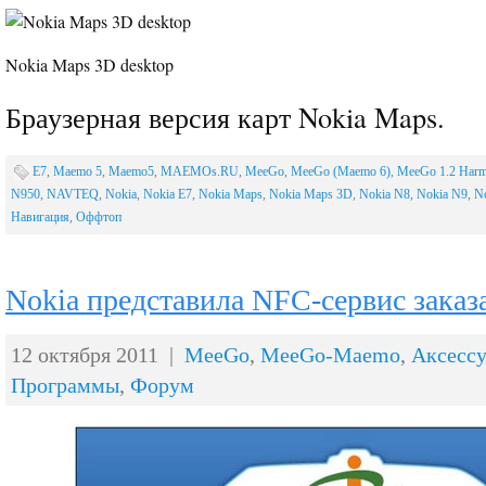
Nokia Maps 3D desktop
Браузерная версия карт Nokia Maps.
E7
,
Maemo 5
,
Maemo5
,
MAEMOs.RU
,
MeeGo
,
MeeGo (Maemo 6)
,
MeeGo 1.2 Harm
N950
,
NAVTEQ
,
Nokia
,
Nokia E7
,
Nokia Maps
,
Nokia Maps 3D
,
Nokia N8
,
Nokia N9
,
N
Навигация
,
Оффтоп
Nokia представила NFC-сервис заказа
12 октября 2011 |
MeeGo
,
MeeGo-Maemo
,
Аксесс
Программы
,
Форум