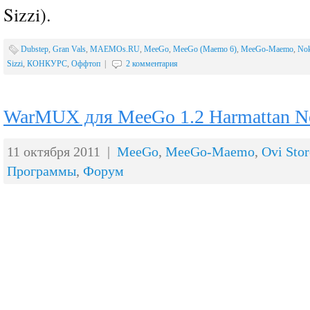
Sizzi).
Dubstep
,
Gran Vals
,
MAEMOs.RU
,
MeeGo
,
MeeGo (Maemo 6)
,
MeeGo-Maemo
,
Nok
Sizzi
,
КОНКУРС
,
Оффтоп
|
2 комментария
WarMUX для MeeGo 1.2 Harmattan N
11 октября 2011 |
MeeGo
,
MeeGo-Maemo
,
Ovi Stor
Программы
,
Форум