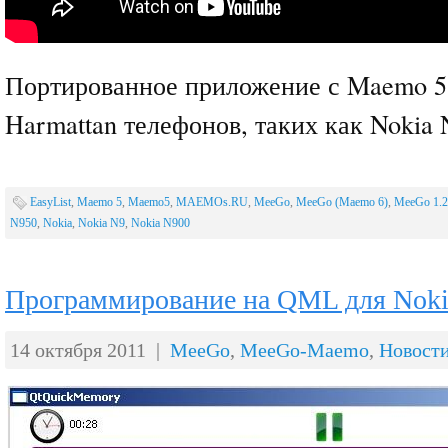
Портированное приложение с Maemo 5
Harmattan телефонов, таких как Nokia 
EasyList
,
Maemo 5
,
Maemo5
,
MAEMOs.RU
,
MeeGo
,
MeeGo (Maemo 6)
,
MeeGo 1.2
N950
,
Nokia
,
Nokia N9
,
Nokia N900
Программирование на QML для Noki
14 октября 2011 |
MeeGo
,
MeeGo-Maemo
,
Новост