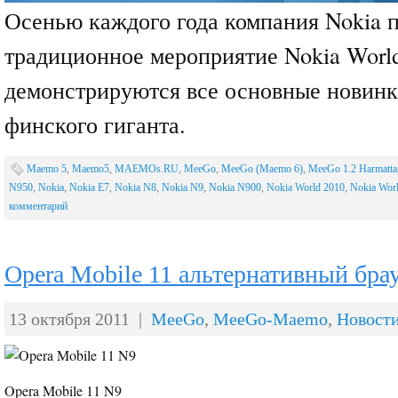
Осенью каждого года компания Nokia 
традиционное мероприятие Nokia World
демонстрируются все основные новинк
финского гиганта.
Maemo 5
,
Maemo5
,
MAEMOs.RU
,
MeeGo
,
MeeGo (Maemo 6)
,
MeeGo 1.2 Harmatta
N950
,
Nokia
,
Nokia E7
,
Nokia N8
,
Nokia N9
,
Nokia N900
,
Nokia World 2010
,
Nokia Wor
комментарий
Opera Mobile 11 альтернативный брау
13 октября 2011 |
MeeGo
,
MeeGo-Maemo
,
Новост
Opera Mobile 11 N9