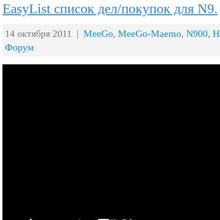
EasyList список дел/покупок для N9.
14 октября 2011 |
MeeGo
,
MeeGo-Maemo
,
N900
,
Н
Форум