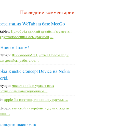
Последние комментарии
резентация WeTab на базе MeeGo
Sabler:
Приобрёл данный девайс. Разумеется
едустановленная ось красивая,…
 Новым Годом!
rtyogo:
Шиикаррно! :) Пусть в Новом Году
ши девайсы работают…
kia Kinetic Concept Device на Nokia
orld.
rtyogo:
может apple и удивит всех
бственным навигационным…
is:
apple бы из этого, точно шоу сделала…
rtyogo:
там свой интерфейс и думаю ждать
кого…
эллоуин maemos.ru