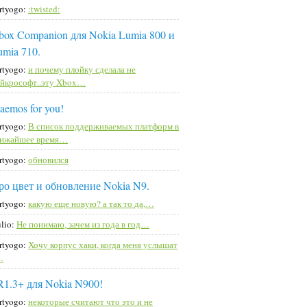
rtyogo:
:twisted:
box Companion для Nokia Lumia 800 и
umia 710.
rtyogo:
и почему плойку сделала не
йкрософт..эту Xbox…
aemos for you!
rtyogo:
В список поддерживаемых платформ в
лижайшее время…
rtyogo:
обновился
ро цвет и обновление Nokia N9.
rtyogo:
какую еще новую? а так то да,…
lio:
Не понимаю, зачем из года в год…
rtyogo:
Хочу корпус хаки, когда меня услышат
…
R1.3+ для Nokia N900!
rtyogo:
некоторые считают что это и не