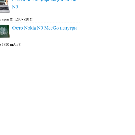
N9
ragon !!! 1280×720 !!!
Фото Nokia N9 MeeGo изнутри
 1320 mAh ?!