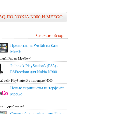
AQ ПО NOKIA N900 И MEEGO
Свежие обзоры
Презентация WeTab на базе
MeeGo
цкий iPad на MeeGo =)
Jailbreak PlayStation3 (PS3) -
PSFreedom для Nokia N900
лбрейк PlayStation3 с помощью N900!
Новые скриншоты интерфейса
MeeGo
ше подробностей!
Слухи об спецификации Nokia