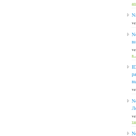
а
Na
ve
N
в
ve
в
I
р
в
ve
N
Л
ve
та
N