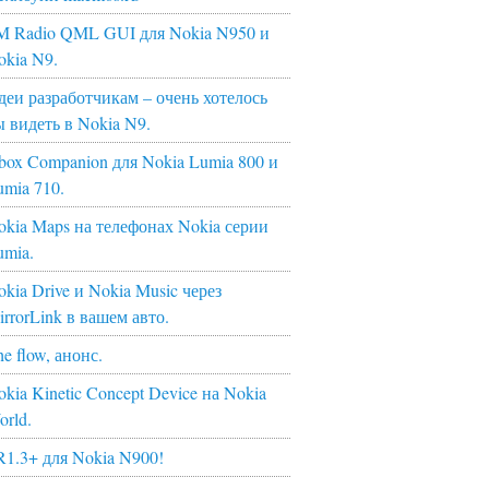
M Radio QML GUI для Nokia N950 и
okia N9.
деи разработчикам – очень хотелось
ы видеть в Nokia N9.
box Companion для Nokia Lumia 800 и
umia 710.
okia Maps на телефонах Nokia серии
umia.
kia Drive и Nokia Music через
irrorLink в вашем авто.
e flow, анонс.
kia Kinetic Concept Device на Nokia
orld.
R1.3+ для Nokia N900!