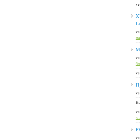
ve
X
L
ve
ма
M
ve
б
ve
П
ve
Hu
ve
в
P
ve