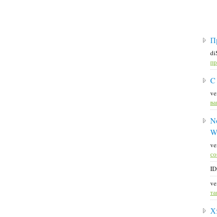
П
di
пр
C
ve
ва
No
W
ve
со
ID
ve
та
Х