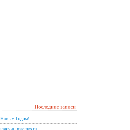
Последние записи
 Новым Годом!
эллоуин maemos.ru