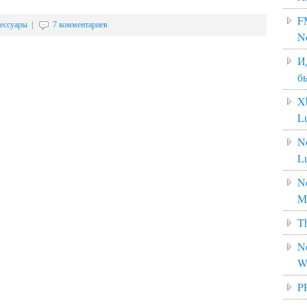
F
ессуары
|
7 комментариев
N
И
б
X
L
N
L
No
M
Th
No
W
P