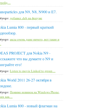
пгрейд…
noparticles для N9, N8, N900 и E7.
rtyogo:
добавил .deb на форуме
okia Lumia 800 - первый краткий
идеообзор.
rtyogo:
аксы очень даже ничего, вот такие и
…
DEAS PROJECT для Nokia N9 -
асскажите что вы думаете о N9 и
ыиграйте его!
rtyogo:
Listen to movie Linked to group…
okia World 2011 26-27 октября в
ондоне.
rtyogo:
Помимо новинок на Windows Phone,
ких как…
okia Lumia 800 - новый флагман на