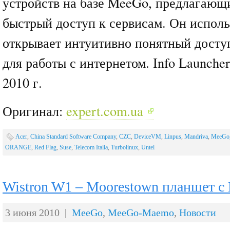
устройств на базе MeeGo, предлагающ
быстрый доступ к сервисам. Он исполь
открывает интуитивно понятный досту
для работы с интернетом. Info Launche
2010 г.
Оригинал:
expert.com.ua
Acer
,
China Standard Software Company
,
CZC
,
DeviceVM
,
Linpus
,
Mandriva
,
MeeGo
ORANGE
,
Red Flag
,
Suse
,
Telecom Italia
,
Turbolinux
,
Untel
Wistron W1 – Moorestown планшет с
3 июня 2010 |
MeeGo
,
MeeGo-Maemo
,
Новости