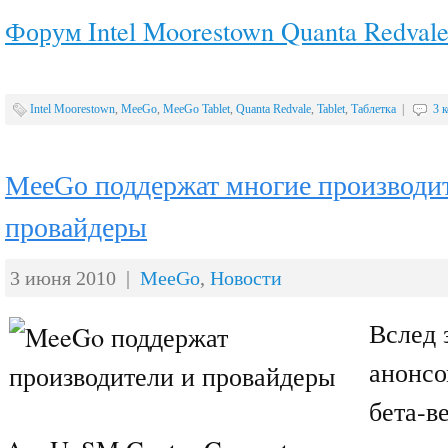
Форум Intel Moorestown Quanta Redval
Intel Moorestown
,
MeeGo
,
MeeGo Tablet
,
Quanta Redvale
,
Tablet
,
Таблетка
|
3 
MeeGo поддержат многие производи
провайдеры
3 июня 2010 |
MeeGo
,
Новости
Вслед 
анонсо
бета-ве