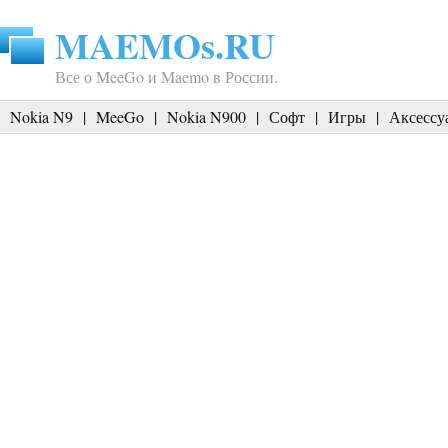
MAEMOs.RU
Все о MeeGo и Maemo в России.
Nokia N9
|
MeeGo
|
Nokia N900
|
Софт
|
Игры
|
Аксессу