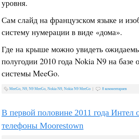
уровня.
Сам слайд на французском языке и изо
систему нумерации в виде «дома».
Где на крыше можно увидеть ожидаемы
полугодии 2010 года Nokia N9 на базе
системы MeeGo.
MeeGo
,
N9
,
N9 MeeGo
,
Nokia N9
,
Nokia N9 MeeGo
|
8 комментариев
В первой половине 2011 года Интел 
телефоны Moorestown