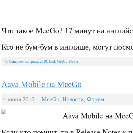
Что такое MeeGo? 17 минут на английс
Кто не бум-бум в инглише, могут посм
Computex
,
computex 2010
,
Intel
,
MeeGo
,
Nokia
Aava Mobile на MeeGo
4 июня 2010 |
MeeGo
,
Новости
,
Форум
Если кто помнит, то в Release Notes к