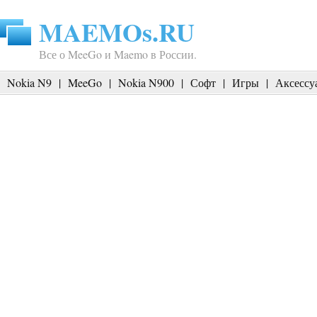
MAEMOs.RU
Все о MeeGo и Maemo в России.
Nokia N9
|
MeeGo
|
Nokia N900
|
Софт
|
Игры
|
Аксессу