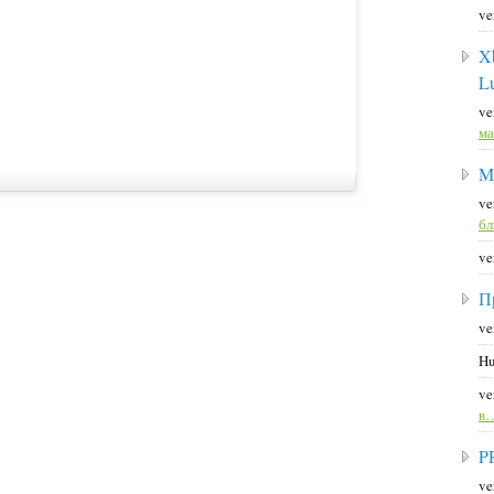
ve
X
L
ve
ма
M
ve
б
ve
П
ve
Hu
ve
в
P
ve