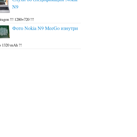
N9
ragon !!! 1280×720 !!!
Фото Nokia N9 MeeGo изнутри
 1320 mAh ?!