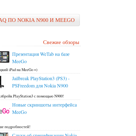
AQ ПО NOKIA N900 И MEEGO
Свежие обзоры
Презентация WeTab на базе
MeeGo
цкий iPad на MeeGo =)
Jailbreak PlayStation3 (PS3) -
PSFreedom для Nokia N900
лбрейк PlayStation3 с помощью N900!
Новые скриншоты интерфейса
MeeGo
ше подробностей!
Слухи об спецификации Nokia