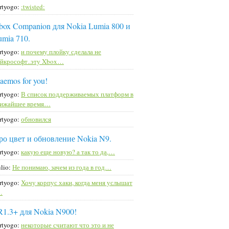
rtyogo:
:twisted:
box Companion для Nokia Lumia 800 и
umia 710.
rtyogo:
и почему плойку сделала не
йкрософт..эту Xbox…
aemos for you!
rtyogo:
В список поддерживаемых платформ в
лижайшее время…
rtyogo:
обновился
ро цвет и обновление Nokia N9.
rtyogo:
какую еще новую? а так то да,…
lio:
Не понимаю, зачем из года в год…
rtyogo:
Хочу корпус хаки, когда меня услышат
…
R1.3+ для Nokia N900!
rtyogo:
некоторые считают что это и не