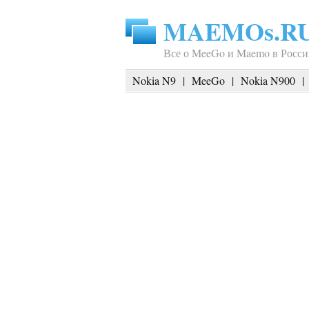
MAEMOs.R
Все о MeeGo и Maemo в Росси
Nokia N9
|
MeeGo
|
Nokia N900
|