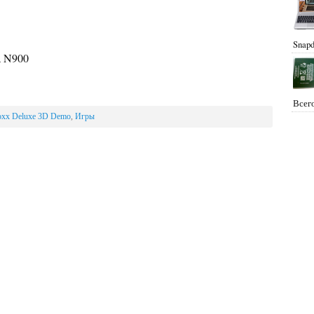
Snapd
a N900
Всего
oxx Deluxe 3D Demo
,
Игры