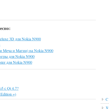
есно:
Deluxe 3D для Nokia N900
o
рои Меча и Магии) на Nokia N900
 игры для Nokia N900
ster для Nokia N900
 с Qt 4.7?
Edition =)
C
Х