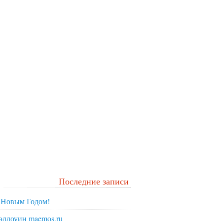
Последние записи
 Новым Годом!
эллоуин maemos.ru