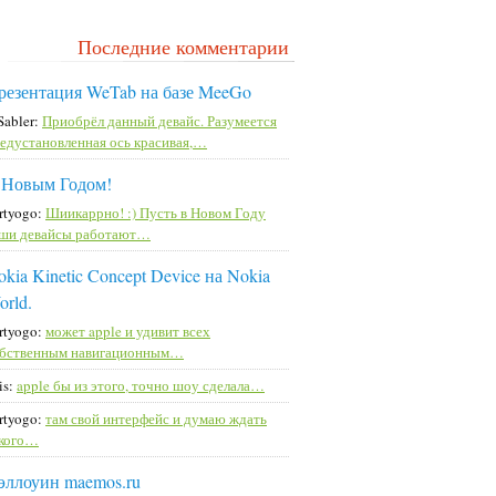
Последние комментарии
резентация WeTab на базе MeeGo
Sabler:
Приобрёл данный девайс. Разумеется
едустановленная ось красивая,…
 Новым Годом!
rtyogo:
Шиикаррно! :) Пусть в Новом Году
ши девайсы работают…
kia Kinetic Concept Device на Nokia
orld.
rtyogo:
может apple и удивит всех
бственным навигационным…
is:
apple бы из этого, точно шоу сделала…
rtyogo:
там свой интерфейс и думаю ждать
кого…
эллоуин maemos.ru