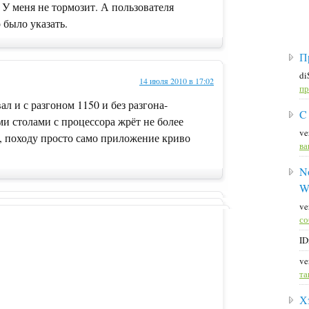
. У меня не тормозит. А пользователя
было указать.
П
di
14 июля 2010 в 17:02
пр
л и с разгоном 1150 и без разгона-
C
ми столами с процессора жрёт не более
ve
е, походу просто само приложение криво
ва
No
W
ve
со
ID
ve
та
Х