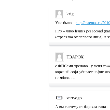
krig
Уже было –
http://maemos.ru/201
FPS – либо frames per second (кад
(стрелялка от первого лица), в 
TBAPOX
с ФПСами хреново.. у меня тоже
корявый софт убивает нафиг любо
не яблоко…
vertyogo
А вы систему от барахла типа ап