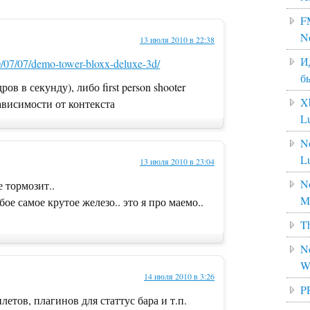
F
N
13 июля 2010 в 22:38
И
0/07/07/demo-tower-bloxx-deluxe-3d/
б
ров в секунду), либо first person shooter
X
зависимости от контекста
L
N
L
13 июля 2010 в 23:04
No
 тормозит..
M
е самое крутое железо.. это я про маемо..
Th
No
W
14 июля 2010 в 3:26
P
летов, плагинов для статтус бара и т.п.