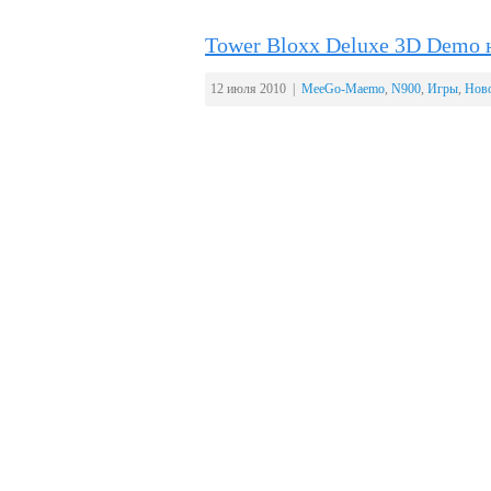
Tower Bloxx Deluxe 3D Demo 
12 июля 2010 |
MeeGo-Maemo
,
N900
,
Игры
,
Нов