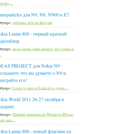
пгрейд…
noparticles для N9, N8, N900 и E7.
rtyogo:
добавил .deb на форуме
okia Lumia 800 - первый краткий
идеообзор.
rtyogo:
аксы очень даже ничего, вот такие и
…
DEAS PROJECT для Nokia N9 -
асскажите что вы думаете о N9 и
ыиграйте его!
rtyogo:
Listen to movie Linked to group…
okia World 2011 26-27 октября в
ондоне.
rtyogo:
Помимо новинок на Windows Phone,
ких как…
okia Lumia 800 - новый флагман на