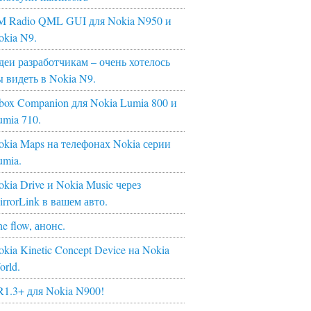
M Radio QML GUI для Nokia N950 и
okia N9.
деи разработчикам – очень хотелось
ы видеть в Nokia N9.
box Companion для Nokia Lumia 800 и
umia 710.
okia Maps на телефонах Nokia серии
umia.
kia Drive и Nokia Music через
irrorLink в вашем авто.
e flow, анонс.
kia Kinetic Concept Device на Nokia
orld.
R1.3+ для Nokia N900!