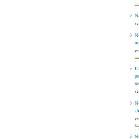
а
Na
ve
N
в
ve
в
I
р
в
ve
N
Л
ve
та
N