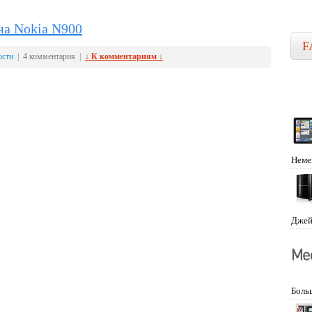
на Nokia N900
F
ости
| 4 комментария |
↓ К комментариям ↓
Неме
Джей
Боль