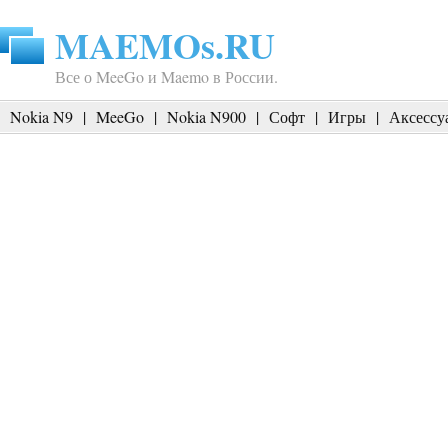
MAEMOs.RU
Все о MeeGo и Maemo в России.
Nokia N9
|
MeeGo
|
Nokia N900
|
Софт
|
Игры
|
Аксессу