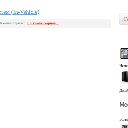
тем (In-Vehicle)
F
6 комментариев |
↓ К комментариям ↓
Неме
Джей
Боль