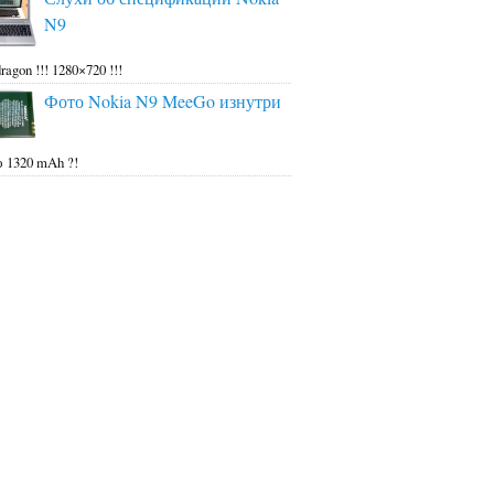
N9
ragon !!! 1280×720 !!!
Фото Nokia N9 MeeGo изнутри
 1320 mAh ?!