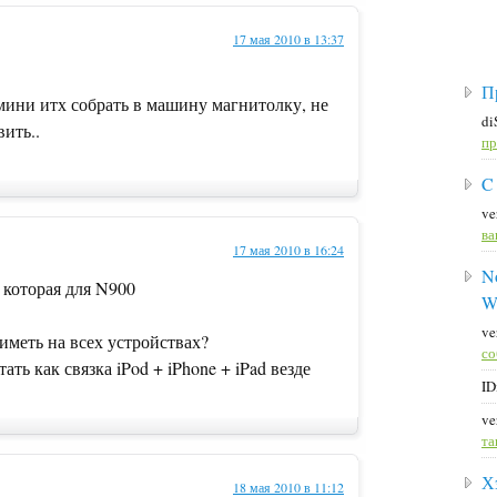
17 мая 2010 в 13:37
П
мини итх собрать в машину магнитолку, не
di
вить..
пр
C
ve
ва
17 мая 2010 в 16:24
No
которая для N900
W
ve
иметь на всех устройствах?
со
ть как связка iPod + iPhone + iPad везде
ID
ve
та
Х
18 мая 2010 в 11:12