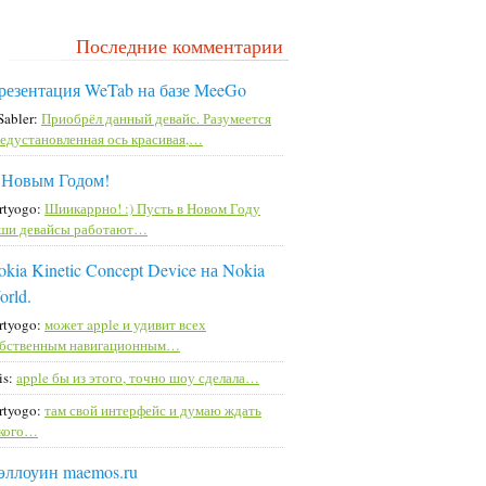
Последние комментарии
резентация WeTab на базе MeeGo
Sabler:
Приобрёл данный девайс. Разумеется
едустановленная ось красивая,…
 Новым Годом!
rtyogo:
Шиикаррно! :) Пусть в Новом Году
ши девайсы работают…
kia Kinetic Concept Device на Nokia
orld.
rtyogo:
может apple и удивит всех
бственным навигационным…
is:
apple бы из этого, точно шоу сделала…
rtyogo:
там свой интерфейс и думаю ждать
кого…
эллоуин maemos.ru