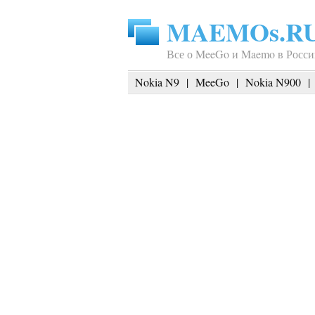
MAEMOs.R
Все о MeeGo и Maemo в Росси
Nokia N9
|
MeeGo
|
Nokia N900
|