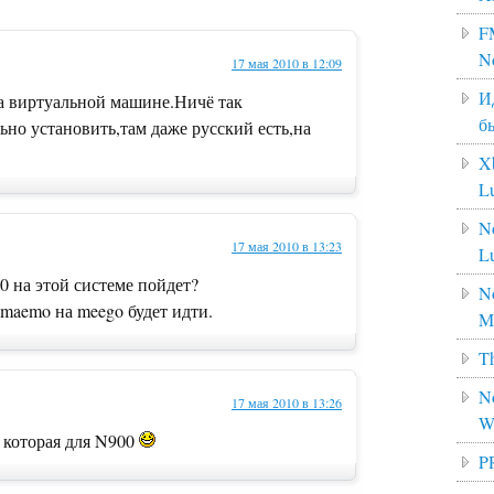
F
N
17 мая 2010 в 12:09
И
на виртуальной машине.Ничё так
б
ьно установить,там даже русский есть,на
X
L
N
17 мая 2010 в 13:23
L
0 на этой системе пойдет?
No
 maemo на meego будет идти.
M
Th
No
17 мая 2010 в 13:26
W
 которая для N900
P