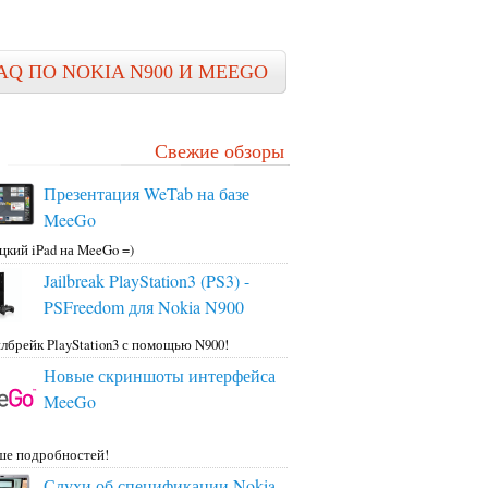
AQ ПО NOKIA N900 И MEEGO
Свежие обзоры
Презентация WeTab на базе
MeeGo
цкий iPad на MeeGo =)
Jailbreak PlayStation3 (PS3) -
PSFreedom для Nokia N900
лбрейк PlayStation3 с помощью N900!
Новые скриншоты интерфейса
MeeGo
ше подробностей!
Слухи об спецификации Nokia