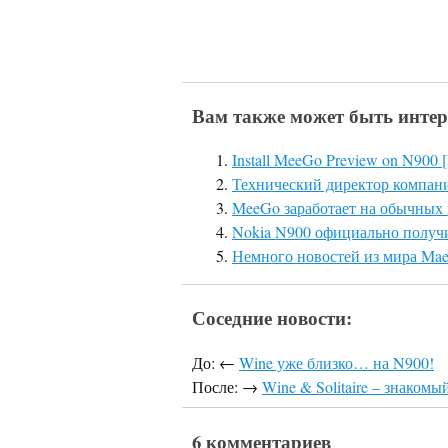
Вам также может быть интер
Install MeeGo Preview on N900 
Технический директор компани
MeeGo заработает на обычных
Nokia N900 официально получ
Немного новостей из мира Ma
Соседние новости:
До: ←
Wine уже близко… на N900!
После: →
Wine & Solitaire – знаком
6 комментариев