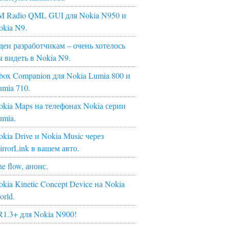
M Radio QML GUI для Nokia N950 и
okia N9.
деи разработчикам – очень хотелось
ы видеть в Nokia N9.
box Companion для Nokia Lumia 800 и
umia 710.
okia Maps на телефонах Nokia серии
umia.
kia Drive и Nokia Music через
irrorLink в вашем авто.
e flow, анонс.
kia Kinetic Concept Device на Nokia
orld.
R1.3+ для Nokia N900!