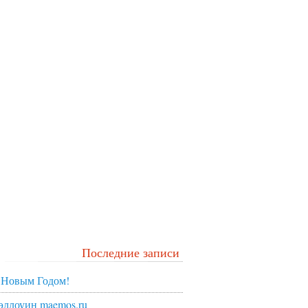
Последние записи
 Новым Годом!
эллоуин maemos.ru