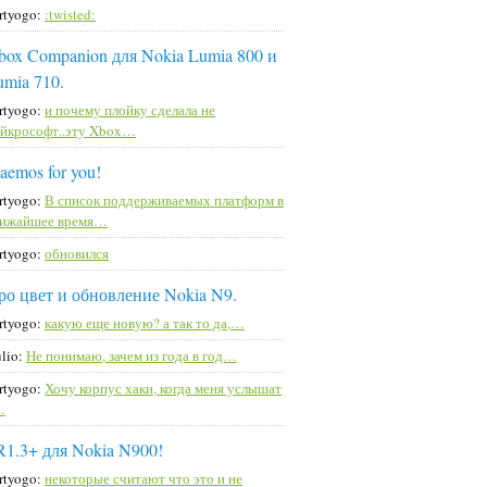
rtyogo:
:twisted:
box Companion для Nokia Lumia 800 и
umia 710.
rtyogo:
и почему плойку сделала не
йкрософт..эту Xbox…
aemos for you!
rtyogo:
В список поддерживаемых платформ в
лижайшее время…
rtyogo:
обновился
ро цвет и обновление Nokia N9.
rtyogo:
какую еще новую? а так то да,…
lio:
Не понимаю, зачем из года в год…
rtyogo:
Хочу корпус хаки, когда меня услышат
…
R1.3+ для Nokia N900!
rtyogo:
некоторые считают что это и не