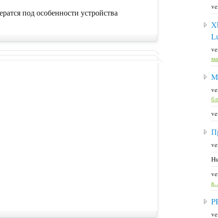
ve
ератся под особенности устройства
X
L
ve
ма
M
ve
б
ve
П
ve
Hu
ve
в
P
ve