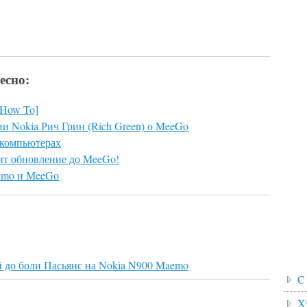
есно:
[How To]
и Nokia Рич Грин (Rich Green) о MeeGo
 компьютерах
ит обновление до MeeGo!
emo и MeeGo
ый до боли Пасьянс на Nokia N900 Maemo
C
Х