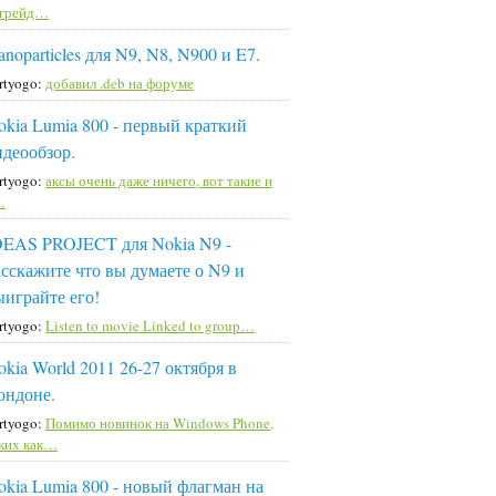
пгрейд…
noparticles для N9, N8, N900 и E7.
rtyogo:
добавил .deb на форуме
okia Lumia 800 - первый краткий
идеообзор.
rtyogo:
аксы очень даже ничего, вот такие и
…
DEAS PROJECT для Nokia N9 -
асскажите что вы думаете о N9 и
ыиграйте его!
rtyogo:
Listen to movie Linked to group…
okia World 2011 26-27 октября в
ондоне.
rtyogo:
Помимо новинок на Windows Phone,
ких как…
okia Lumia 800 - новый флагман на