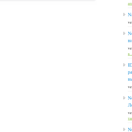
а
Na
ve
N
в
ve
в
I
р
в
ve
N
Л
ve
та
N