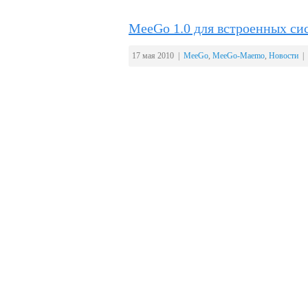
MeeGo 1.0 для встроенных сис
17 мая 2010 |
MeeGo
,
MeeGo-Maemo
,
Новости
| 