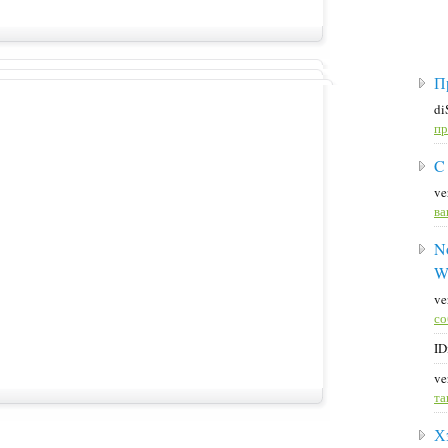
П
di
пр
C
ve
ва
No
W
ve
со
ID
ve
та
Х