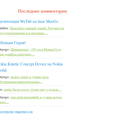
Последние комментарии
резентация WeTab на базе MeeGo
Sabler:
Приобрёл данный девайс. Разумеется
едустановленная ось красивая,…
 Новым Годом!
rtyogo:
Шиикаррно! :) Пусть в Новом Году
ши девайсы работают…
kia Kinetic Concept Device на Nokia
orld.
rtyogo:
может apple и удивит всех
бственным навигационным…
is:
apple бы из этого, точно шоу сделала…
rtyogo:
там свой интерфейс и думаю ждать
кого…
эллоуин maemos.ru