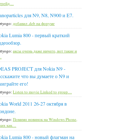
пгрейд…
noparticles для N9, N8, N900 и E7.
rtyogo:
добавил .deb на форуме
okia Lumia 800 - первый краткий
идеообзор.
rtyogo:
аксы очень даже ничего, вот такие и
…
DEAS PROJECT для Nokia N9 -
асскажите что вы думаете о N9 и
ыиграйте его!
rtyogo:
Listen to movie Linked to group…
okia World 2011 26-27 октября в
ондоне.
rtyogo:
Помимо новинок на Windows Phone,
ких как…
okia Lumia 800 - новый флагман на