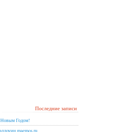
Последние записи
 Новым Годом!
эллоуин maemos.ru