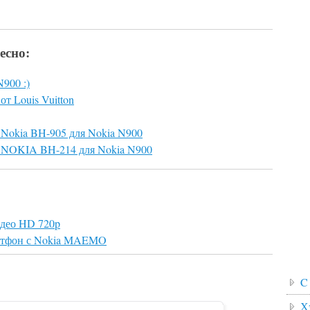
есно:
900 :)
от Louis Vuitton
 Nokia BH-905 для Nokia N900
а NOKIA BH-214 для Nokia N900
идео HD 720p
артфон с Nokia MAEMO
C
Х