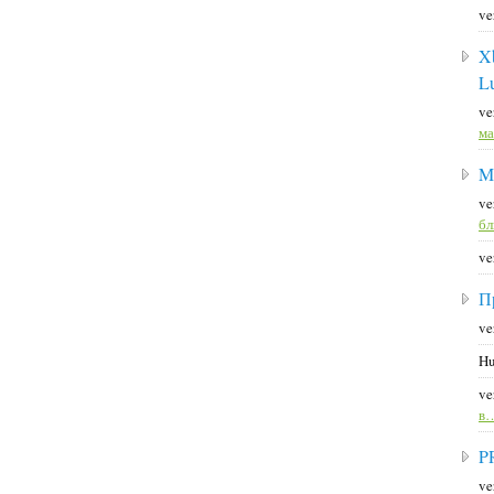
ve
X
L
ve
ма
M
ve
б
ve
П
ve
Hu
ve
в
P
ve