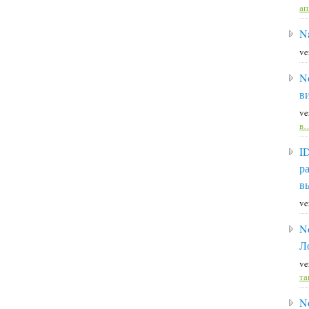
а
Na
ve
N
в
ve
в
I
р
в
ve
N
Л
ve
та
N