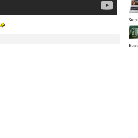
Snapd
Всего