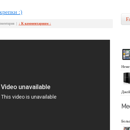
крепки :)
F
мментария |
↓ К комментариям ↓
Неме
Джей
Боль