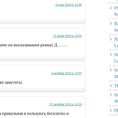
14 мая 2010 в 13:20
F
N
И
б
21 июня 2010 в 18:56
X
ание на высказывания разных Д……,
L
N
L
No
4 октября 2010 в 19:55
M
же замутить)
Th
No
W
27 октября 2010 в 10:29
P
а прикольная я пользуюсь бесплатно и