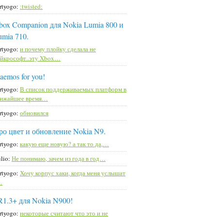
rtyogo:
:twisted:
box Companion для Nokia Lumia 800 и
umia 710.
rtyogo:
и почему плойку сделала не
йкрософт..эту Xbox…
aemos for you!
rtyogo:
В список поддерживаемых платформ в
лижайшее время…
rtyogo:
обновился
ро цвет и обновление Nokia N9.
rtyogo:
какую еще новую? а так то да,…
lio:
Не понимаю, зачем из года в год…
rtyogo:
Хочу корпус хаки, когда меня услышат
…
R1.3+ для Nokia N900!
rtyogo:
некоторые считают что это и не