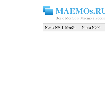
MAEMOs.R
Все о MeeGo и Maemo в Росси
Nokia N9
|
MeeGo
|
Nokia N900
|