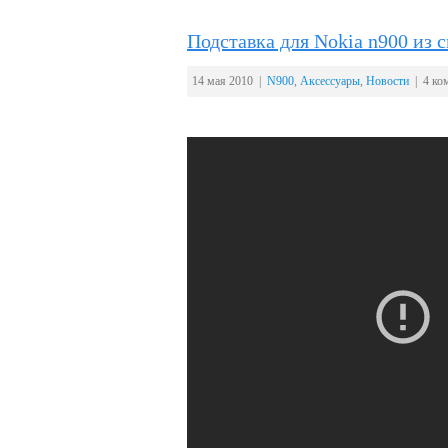
Подставка для Nokia n900 из с
14 мая 2010 |
N900
,
Аксессуары
,
Новости
| 4 ко