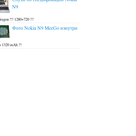
N9
ragon !!! 1280×720 !!!
Фото Nokia N9 MeeGo изнутри
 1320 mAh ?!