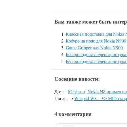
Вам также может быть интер
Классная подставка для Nokia N
Кобура на пояс для Nokia N900 
Game Gripper для Nokia N900
Беспроводная стереогарнитура
Беспроводная стереогарнитур
Соседние новости:
До: ←
[Оффтоп] Nokia N8 пример в
После: →
Witspad W8 – 3G MID см
4 комментария