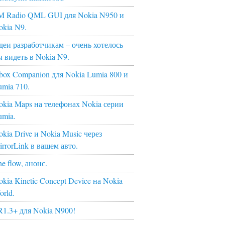
M Radio QML GUI для Nokia N950 и
okia N9.
деи разработчикам – очень хотелось
ы видеть в Nokia N9.
box Companion для Nokia Lumia 800 и
umia 710.
okia Maps на телефонах Nokia серии
umia.
kia Drive и Nokia Music через
irrorLink в вашем авто.
e flow, анонс.
kia Kinetic Concept Device на Nokia
orld.
R1.3+ для Nokia N900!