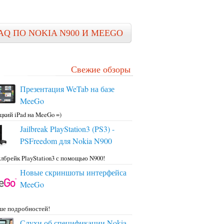
AQ ПО NOKIA N900 И MEEGO
Свежие обзоры
Презентация WeTab на базе
MeeGo
цкий iPad на MeeGo =)
Jailbreak PlayStation3 (PS3) -
PSFreedom для Nokia N900
лбрейк PlayStation3 с помощью N900!
Новые скриншоты интерфейса
MeeGo
ше подробностей!
Слухи об спецификации Nokia