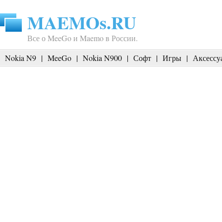
MAEMOs.RU
Все о MeeGo и Maemo в России.
Nokia N9
|
MeeGo
|
Nokia N900
|
Софт
|
Игры
|
Аксессу