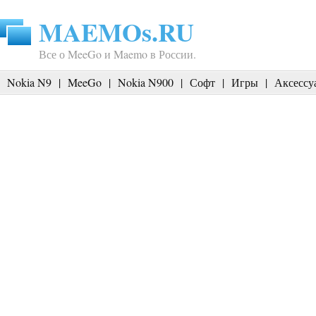
MAEMOs.RU
Все о MeeGo и Maemo в России.
Nokia N9
|
MeeGo
|
Nokia N900
|
Софт
|
Игры
|
Аксессу