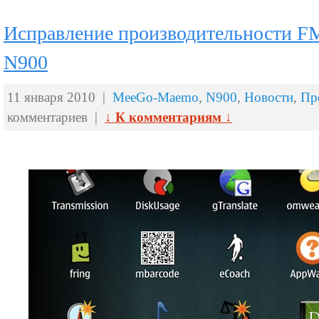
Исправление производительности FM
N900
11 января 2010 |
MeeGo-Maemo
,
N900
,
Новости
,
Пр
комментариев |
↓ К комментариям ↓