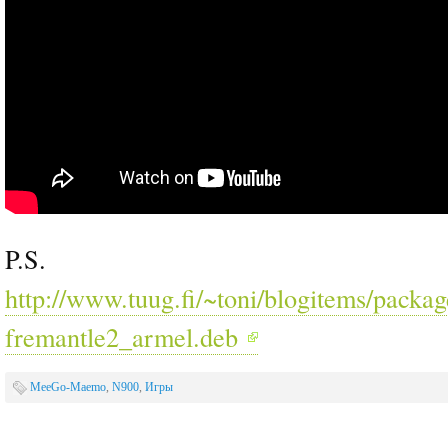
P.S.
http://www.tuug.fi/~toni/blogitems/pack
fremantle2_armel.deb
MeeGo-Maemo
,
N900
,
Игры