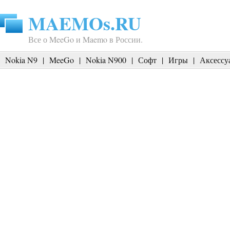
MAEMOs.RU
Все о MeeGo и Maemo в России.
Nokia N9
|
MeeGo
|
Nokia N900
|
Софт
|
Игры
|
Аксессу