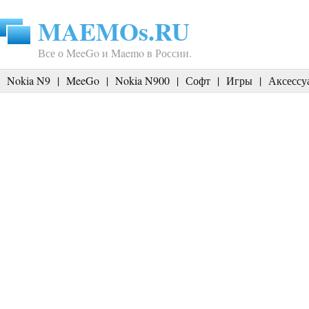
MAEMOs.RU
Все о MeeGo и Maemo в России.
Nokia N9
|
MeeGo
|
Nokia N900
|
Софт
|
Игры
|
Аксессу