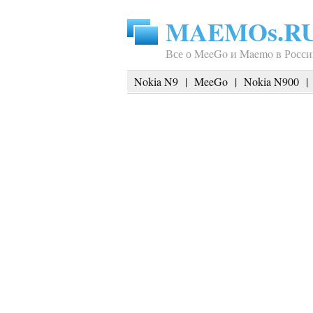
MAEMOs.R
Все о MeeGo и Maemo в Росси
Nokia N9
|
MeeGo
|
Nokia N900
|