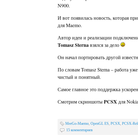
N900.
И вот появилась новость, которая пр
для Maemo.
Автор идеи и реализации подключен
Tomasz Sterna
взялся за дело
Он начал портировать другой известн
По словам Tomasz Sterna – работа уж
чистый и понятный.
Самое главное это поддержка ускоре
PCSX
Смотрим скриншоты
для Noki
MeeGo-Maemo
,
OpenGL ES
,
PCSX
,
PCSX-Rel
15 комментариев