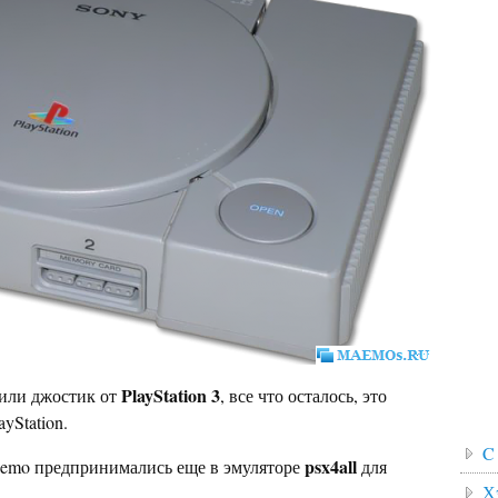
PlayStation 3
тили джостик от
, все что осталось, это
yStation.
C
psx4all
aemo предпринимались еще в эмуляторе
для
Х