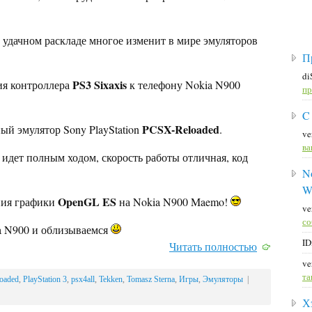
и удачном раскладе многое изменит в мире эмуляторов
П
di
PS3 Sixaxis
ия контроллера
к телефону Nokia N900
пр
C
PCSX-Reloaded
ый эмулятор Sony PlayStation
.
ve
ва
е идет полным ходом, скорость работы отличная, код
No
W
OpenGL ES
ния графики
на Nokia N900 Maemo!
ve
со
a N900 и облизываемся
ID
Читать полностью
ve
та
oaded
,
PlayStation 3
,
psx4all
,
Tekken
,
Tomasz Sterna
,
Игры
,
Эмуляторы
|
Х