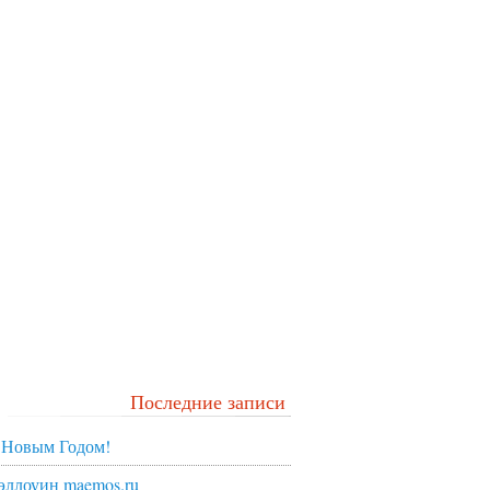
Последние записи
 Новым Годом!
эллоуин maemos.ru