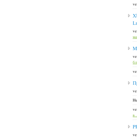
ve
X
L
ve
ма
M
ve
б
ve
П
ve
Hu
ve
в
P
ve