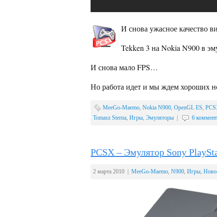
И снова ужасное качество в
Tekken 3 на Nokia N900 в эм
И снова мало FPS…
Но работа идет и мы ждем хороших 
MeeGo-Maemo
,
Nokia N900
,
OpenGL ES
,
PCS
Tomasz Sterna
,
Игры
,
Эмуляторы
|
6 коммент
PCSX – Эмулятор Sony PlaySt
2 марта 2010 |
MeeGo-Maemo
,
N900
,
Игры
,
Ново