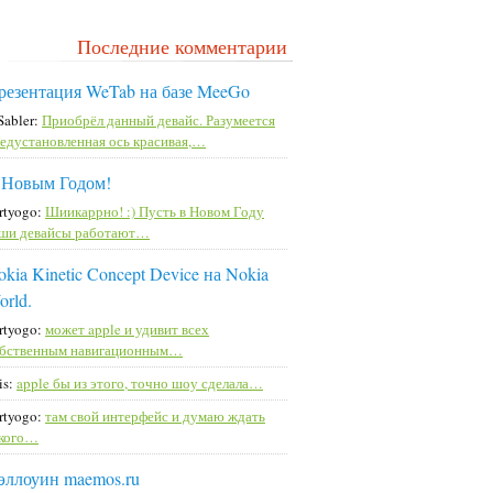
Последние комментарии
резентация WeTab на базе MeeGo
Sabler:
Приобрёл данный девайс. Разумеется
едустановленная ось красивая,…
 Новым Годом!
rtyogo:
Шиикаррно! :) Пусть в Новом Году
ши девайсы работают…
kia Kinetic Concept Device на Nokia
orld.
rtyogo:
может apple и удивит всех
бственным навигационным…
is:
apple бы из этого, точно шоу сделала…
rtyogo:
там свой интерфейс и думаю ждать
кого…
эллоуин maemos.ru