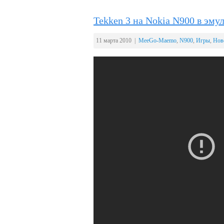
Tekken 3 на Nokia N900 в эму
11 марта 2010 |
MeeGo-Maemo
,
N900
,
Игры
,
Нов