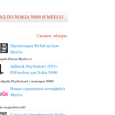
AQ ПО NOKIA N900 И MEEGO
Свежие обзоры
Презентация WeTab на базе
MeeGo
цкий iPad на MeeGo =)
Jailbreak PlayStation3 (PS3) -
PSFreedom для Nokia N900
лбрейк PlayStation3 с помощью N900!
Новые скриншоты интерфейса
MeeGo
ше подробностей!
Слухи об спецификации Nokia