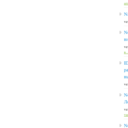
а
Na
ve
N
в
ve
в
I
р
в
ve
N
Л
ve
та
N