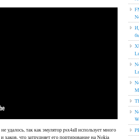
F
N
И
б
X
L
N
L
No
M
Th
No
W
е удалось, так как эмулятор psx4all использует много
P
 хаков, что затрудняет его портирование на Nokia