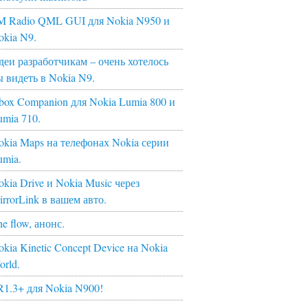
M Radio QML GUI для Nokia N950 и
okia N9.
деи разработчикам – очень хотелось
ы видеть в Nokia N9.
box Companion для Nokia Lumia 800 и
umia 710.
okia Maps на телефонах Nokia серии
umia.
kia Drive и Nokia Music через
irrorLink в вашем авто.
e flow, анонс.
kia Kinetic Concept Device на Nokia
orld.
R1.3+ для Nokia N900!