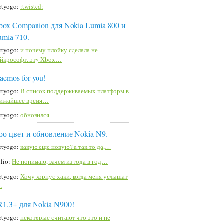
rtyogo:
:twisted:
box Companion для Nokia Lumia 800 и
umia 710.
rtyogo:
и почему плойку сделала не
йкрософт..эту Xbox…
aemos for you!
rtyogo:
В список поддерживаемых платформ в
лижайшее время…
rtyogo:
обновился
ро цвет и обновление Nokia N9.
rtyogo:
какую еще новую? а так то да,…
lio:
Не понимаю, зачем из года в год…
rtyogo:
Хочу корпус хаки, когда меня услышат
…
R1.3+ для Nokia N900!
rtyogo:
некоторые считают что это и не