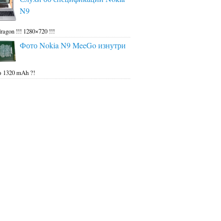
N9
ragon !!! 1280×720 !!!
Фото Nokia N9 MeeGo изнутри
 1320 mAh ?!