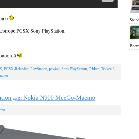
идео
Snapd
уляторе PCSX Sony PlayStation.
Всего
новостей
X
,
PCSX-Reloaded
,
PlayStation
,
psx4all
,
Sony PlayStation
,
Tekken
,
Tekken 3
,
ариев
ation для Nokia N900 MeeGo-Maemo
сти