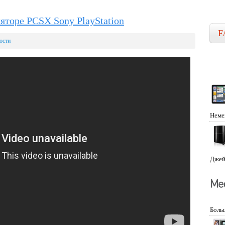
ляторе PCSX Sony PlayStation
F
ости
Неме
Джей
Боль