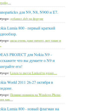
пгрейд…
noparticles для N9, N8, N900 и E7.
rtyogo:
добавил .deb на форуме
okia Lumia 800 - первый краткий
идеообзор.
rtyogo:
аксы очень даже ничего, вот такие и
…
DEAS PROJECT для Nokia N9 -
асскажите что вы думаете о N9 и
ыиграйте его!
rtyogo:
Listen to movie Linked to group…
okia World 2011 26-27 октября в
ондоне.
rtyogo:
Помимо новинок на Windows Phone,
ких как…
okia Lumia 800 - новый флагман на