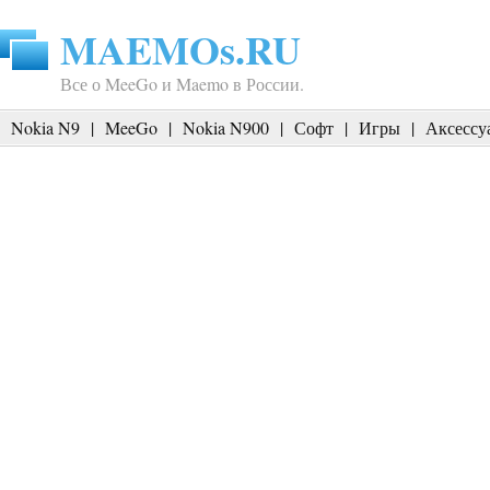
MAEMOs.RU
Все о MeeGo и Maemo в России.
Nokia N9
|
MeeGo
|
Nokia N900
|
Софт
|
Игры
|
Аксессу