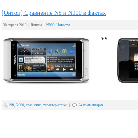
[Онтоп] Сравнение N8 и N900 в фактах
30 апреля 2010 | Rumata |
N900
,
Новости
VS
N8
,
N900
,
сравнение
,
характеристики
|
24 комментария