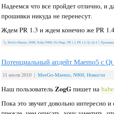
Надеемся что все пройдет отлично, и д
прошивки никуда не перенесут.
Ждем PR 1.3 и ждем конечно же PR 1.4
MeeGo-Maemo
,
N900
,
Nokia N900
,
Ovi Maps
,
PR 1.3
,
PR 1.4
,
Qt
,
Qt 4.7
,
Прошивк
Потенциальный апдейт Maemo5 с Qt 
11 июля 2010 |
MeeGo-Maemo
,
N900
,
Новости
ZogG
Наш пользователь
пишет на
habr
Пока это звучит довольно интересно 
прежде, чем описать, хочу заметить, ч