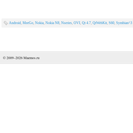
Android
,
MeeGo
,
Nokia
,
Nokia N8
,
Nseries
,
OVI
,
Qt 4.7
,
QtWebKit
,
S60
,
Symbian^3
© 2009–2026
Maemos.ru