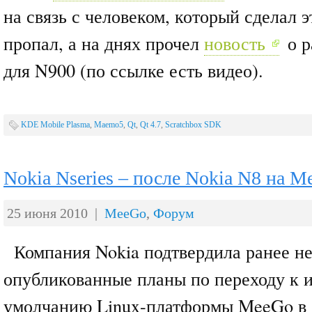
на связь с человеком, который сделал э
пропал, а на днях прочел
новость
о р
для N900 (по ссылке есть видео).
KDE Mobile Plasma
,
Maemo5
,
Qt
,
Qt 4.7
,
Scratchbox SDK
Nokia Nseries – после Nokia N8 на 
25 июня 2010 |
MeeGo
,
Форум
Компания Nokia подтвердила ранее н
опубликованные планы по переходу к 
умолчанию Linux-платформы MeeGo в 