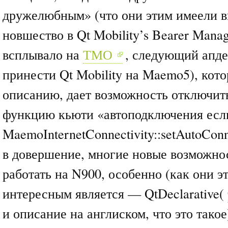
дружелюбным» (что они этим имеели вв
новшество в Qt Mobility’s Bearer Mana
всплывало на
ТМО
, следующий апде
принести Qt Mobility на Maemo5), кото
описанию, дает возможность отключит
функцию кьюти «автоподключения есл
MaemoInternetConnectivity::setAutoConn
в довершение, многие новые возможнос
работать на N900, особенно (как они э
интересным является — QtDeclarative(
и описание на англиском, что это такое