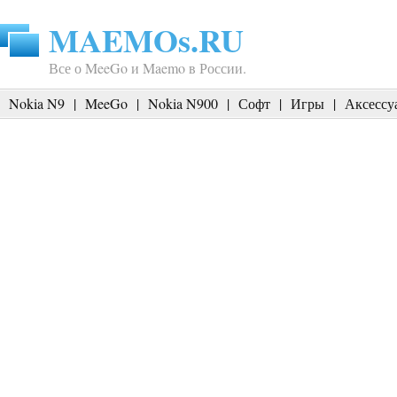
MAEMOs.RU
Все о MeeGo и Maemo в России.
Nokia N9
|
MeeGo
|
Nokia N900
|
Софт
|
Игры
|
Аксессу