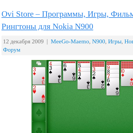
Ovi Store – Программы, Игры, Филь
Рингтоны для Nokia N900
12 декабря 2009 |
MeeGo-Maemo
,
N900
,
Игры
,
Но
Форум