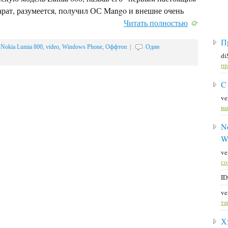
рат, разумеется, получил ОС Mango и внешне очень
Читать полностью
П
,
Nokia Lumia 800
,
video
,
Windows Phone
,
Оффтоп
|
Один
di
пр
C
ve
ва
No
W
ve
со
ID
ve
та
Х