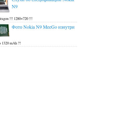
N9
ragon !!! 1280×720 !!!
Фото Nokia N9 MeeGo изнутри
 1320 mAh ?!