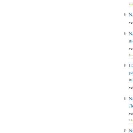
а
Na
ve
N
в
ve
в
I
р
в
ve
N
Л
ve
та
N