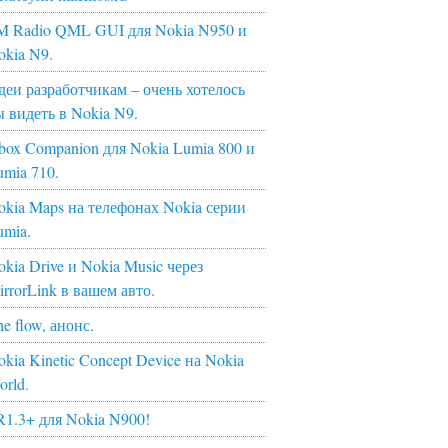
M Radio QML GUI для Nokia N950 и
okia N9.
деи разработчикам – очень хотелось
ы видеть в Nokia N9.
box Companion для Nokia Lumia 800 и
umia 710.
okia Maps на телефонах Nokia серии
umia.
kia Drive и Nokia Music через
irrorLink в вашем авто.
e flow, анонс.
kia Kinetic Concept Device на Nokia
orld.
R1.3+ для Nokia N900!