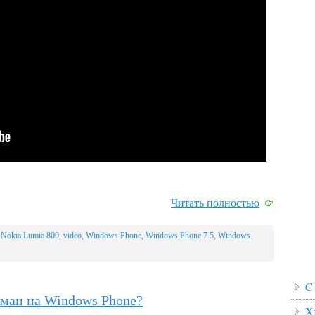
Читать полностью
,
Nokia Lumia 800
,
video
,
Windows Phone
,
Windows Phone 7.5
,
Windows
C
гман на Windows Phone?
Х