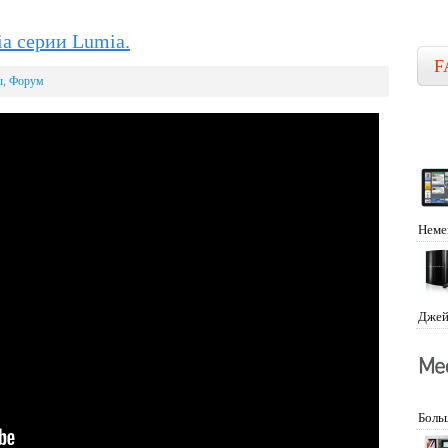
a серии Lumia.
F
ы
,
Форум
Неме
Джей
Боль