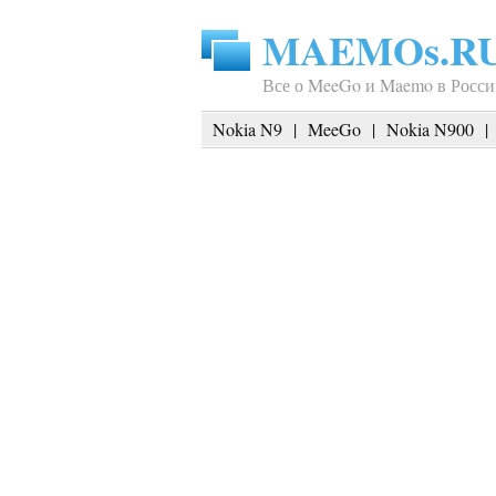
MAEMOs.R
Все о MeeGo и Maemo в Росси
Nokia N9
|
MeeGo
|
Nokia N900
|