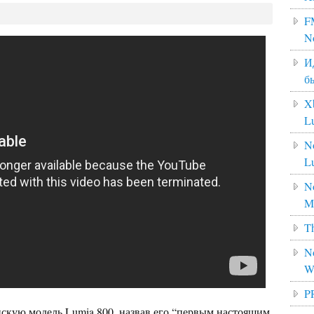
F
N
И
б
X
L
N
L
No
M
Th
No
W
P
скую модель Lumia 800, назвав его “первым настоящим