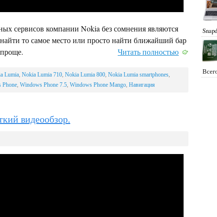
ых сервисов компании Nokia без сомнения являются
Snapd
 найти то самое место или просто найти ближайший бар
 проще.
Читать полностью
Всего
a Lumia
,
Nokia Lumia 710
,
Nokia Lumia 800
,
Nokia Lumia smartphones
,
 Phone
,
Windows Phone 7.5
,
Windows Phone Mango
,
Навигация
ткий видеообзор.