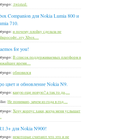
rtyogo:
:twisted:
box Companion для Nokia Lumia 800 и
umia 710.
rtyogo:
и почему плойку сделала не
йкрософт..эту Xbox…
aemos for you!
rtyogo:
В список поддерживаемых платформ в
лижайшее время…
rtyogo:
обновился
ро цвет и обновление Nokia N9.
rtyogo:
какую еще новую? а так то да,…
lio:
Не понимаю, зачем из года в год…
rtyogo:
Хочу корпус хаки, когда меня услышат
…
R1.3+ для Nokia N900!
rtyogo:
некоторые считают что это и не