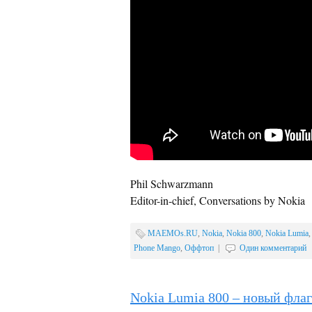
Phil Schwarzmann
Editor-in-chief, Conversations by Nokia
MAEMOs.RU
,
Nokia
,
Nokia 800
,
Nokia Lumia
Phone Mango
,
Оффтоп
|
Один комментарий
Nokia Lumia 800 – новый фла