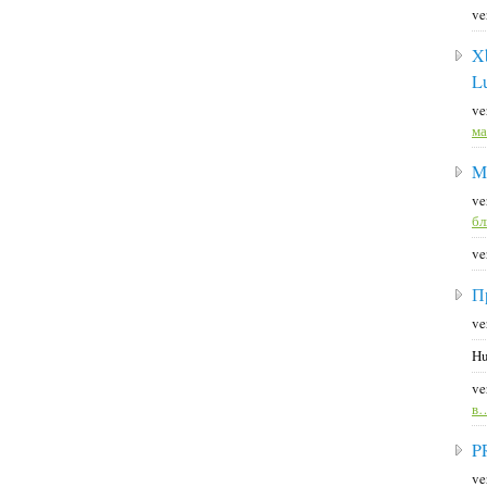
ve
X
L
ve
ма
M
ve
б
ve
П
ve
Hu
ve
в
P
ve