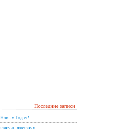
Последние записи
 Новым Годом!
эллоуин maemos.ru