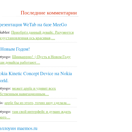
Последние комментарии
резентация WeTab на базе MeeGo
Sabler:
Приобрёл данный девайс. Разумеется
едустановленная ось красивая,…
 Новым Годом!
rtyogo:
Шиикаррно! :) Пусть в Новом Году
ши девайсы работают…
kia Kinetic Concept Device на Nokia
orld.
rtyogo:
может apple и удивит всех
бственным навигационным…
is:
apple бы из этого, точно шоу сделала…
rtyogo:
там свой интерфейс и думаю ждать
кого…
эллоуин maemos.ru