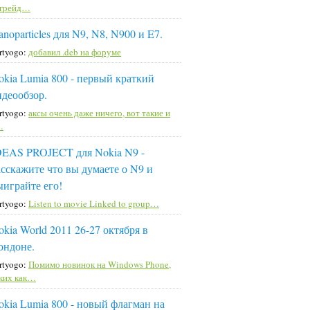
пгрейд…
noparticles для N9, N8, N900 и E7.
rtyogo:
добавил .deb на форуме
okia Lumia 800 - первый краткий
идеообзор.
rtyogo:
аксы очень даже ничего, вот такие и
…
DEAS PROJECT для Nokia N9 -
асскажите что вы думаете о N9 и
ыиграйте его!
rtyogo:
Listen to movie Linked to group…
okia World 2011 26-27 октября в
ондоне.
rtyogo:
Помимо новинок на Windows Phone,
ких как…
okia Lumia 800 - новый флагман на