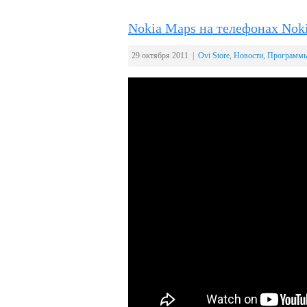
Nokia Maps на телефонах Noki
29 октября 2011 |
Ovi Store
,
Новости
,
Программ