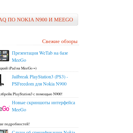
AQ ПО NOKIA N900 И MEEGO
Свежие обзоры
Презентация WeTab на базе
MeeGo
цкий iPad на MeeGo =)
Jailbreak PlayStation3 (PS3) -
PSFreedom для Nokia N900
лбрейк PlayStation3 с помощью N900!
Новые скриншоты интерфейса
MeeGo
ше подробностей!
Слухи об спецификации Nokia