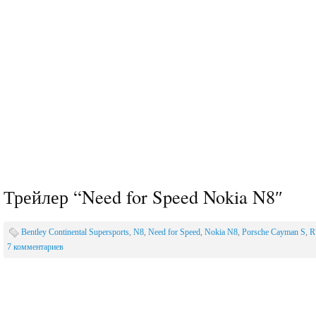
Трейлер “Need for Speed Nokia N8″
Bentley Continental Supersports
,
N8
,
Need for Speed
,
Nokia N8
,
Porsche Cayman S
,
R
7 комментариев