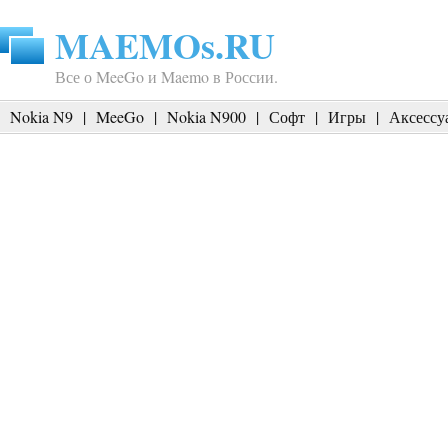
MAEMOs.RU
Все о MeeGo и Maemo в России.
Nokia N9
|
MeeGo
|
Nokia N900
|
Софт
|
Игры
|
Аксессу