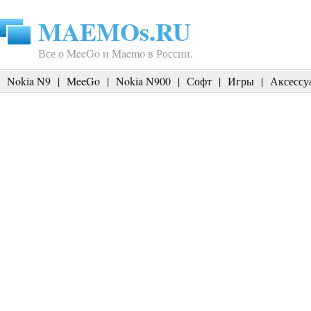
MAEMOs.RU
Все о MeeGo и Maemo в России.
Nokia N9
|
MeeGo
|
Nokia N900
|
Софт
|
Игры
|
Аксессу