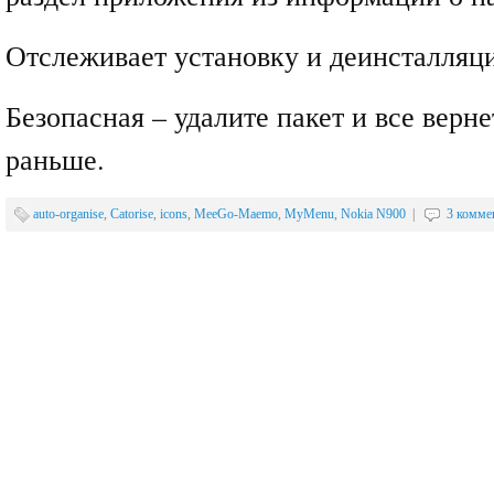
Отслеживает установку и деинсталляц
Безопасная – удалите пакет и все верне
раньше.
auto-organise
,
Catorise
,
icons
,
MeeGo-Maemo
,
MyMenu
,
Nokia N900
|
3 комме