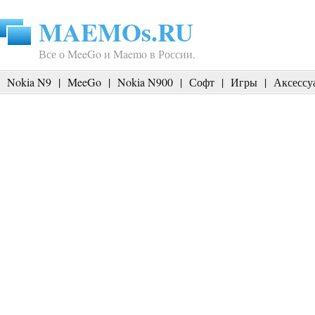
MAEMOs.RU
Все о MeeGo и Maemo в России.
Nokia N9
|
MeeGo
|
Nokia N900
|
Софт
|
Игры
|
Аксессу