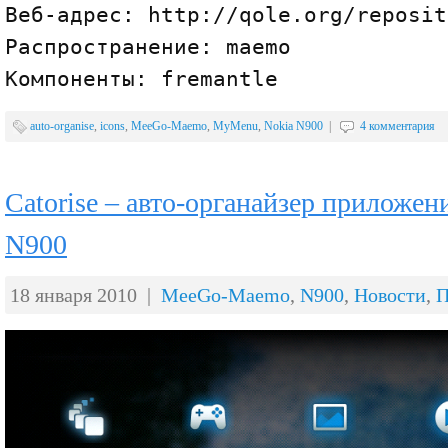
Веб-адрес: http://qole.org/reposit
Распространение: maemo
Компоненты: fremantle
auto-organise
,
icons
,
MeeGo-Maemo
,
MyMenu
,
Nokia N900
|
4 комментария
Catorise – авто-органайзер приложен
N900
18 января 2010 |
MeeGo-Maemo
,
N900
,
Новости
,
П