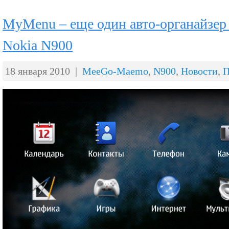
MyMenu – еще один авто-органайзер
Nokia N900
18 января 2010 |
MeeGo-Maemo
,
N900
,
Новости
,
П