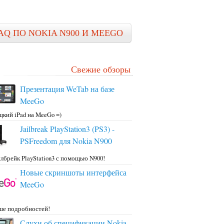
AQ ПО NOKIA N900 И MEEGO
Свежие обзоры
Презентация WeTab на базе
MeeGo
цкий iPad на MeeGo =)
Jailbreak PlayStation3 (PS3) -
PSFreedom для Nokia N900
лбрейк PlayStation3 с помощью N900!
Новые скриншоты интерфейса
MeeGo
ше подробностей!
Слухи об спецификации Nokia