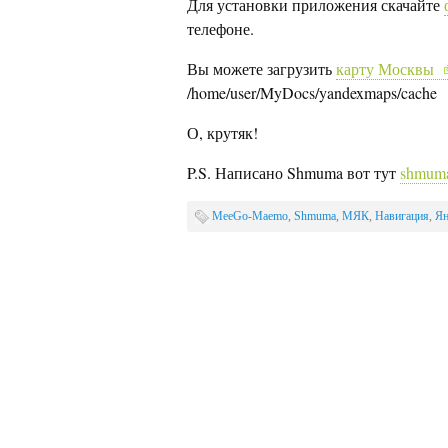
Для установки приложения скачайте
телефоне.
Вы можете загрузить
карту Москвы
/home/user/MyDocs/yandexmaps/cache
О, крутяк!
P.S. Написано Shmuma вот тут
shmuma
MeeGo-Maemo
,
Shmuma
,
МЯК
,
Навигация
,
Ян