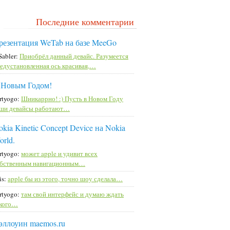
Последние комментарии
резентация WeTab на базе MeeGo
Sabler:
Приобрёл данный девайс. Разумеется
едустановленная ось красивая,…
 Новым Годом!
rtyogo:
Шиикаррно! :) Пусть в Новом Году
ши девайсы работают…
kia Kinetic Concept Device на Nokia
orld.
rtyogo:
может apple и удивит всех
бственным навигационным…
is:
apple бы из этого, точно шоу сделала…
rtyogo:
там свой интерфейс и думаю ждать
кого…
эллоуин maemos.ru