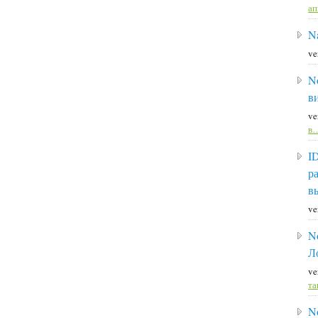
а
Na
ve
N
в
ve
в
I
р
в
ve
N
Л
ve
та
N