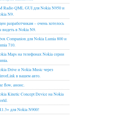
M Radio QML GUI для Nokia N950 и
okia N9.
деи разработчикам – очень хотелось
ы видеть в Nokia N9.
box Companion для Nokia Lumia 800 и
umia 710.
okia Maps на телефонах Nokia серии
umia.
kia Drive и Nokia Music через
irrorLink в вашем авто.
e flow, анонс.
kia Kinetic Concept Device на Nokia
orld.
R1.3+ для Nokia N900!