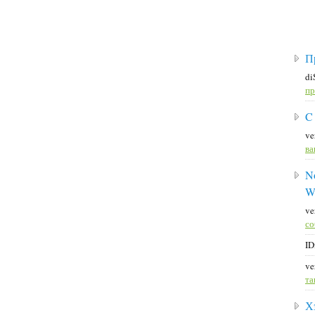
П
di
пр
C
ve
ва
No
W
ve
со
ID
ve
та
Х