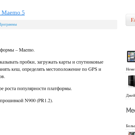
я Maemo 5
F
Программы
тформы – Maemo.
казывать пробки, загружать карты и спутниковые
анять кеш, определять местоположение по GPS и
Неме
ов.
ре роста популярности платформы.
Джей
 прошивкой N900 (PR1.2).
Боль