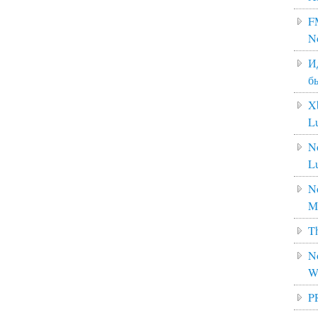
F
N
И
б
X
L
N
L
No
M
Th
No
W
P