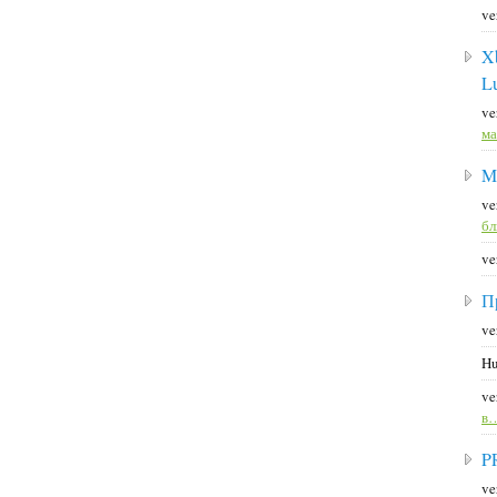
ve
X
L
ve
ма
M
ve
б
ve
П
ve
Hu
ve
в
P
ve