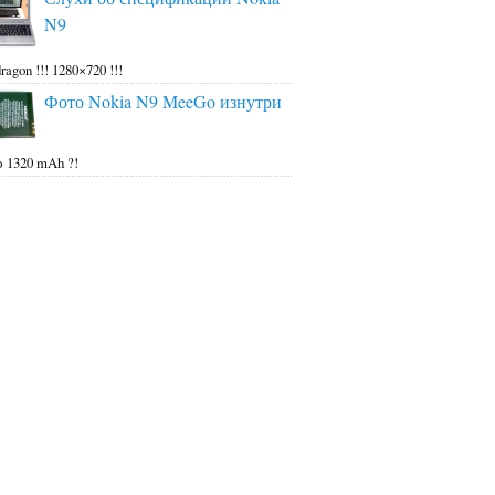
N9
ragon !!! 1280×720 !!!
Фото Nokia N9 MeeGo изнутри
 1320 mAh ?!