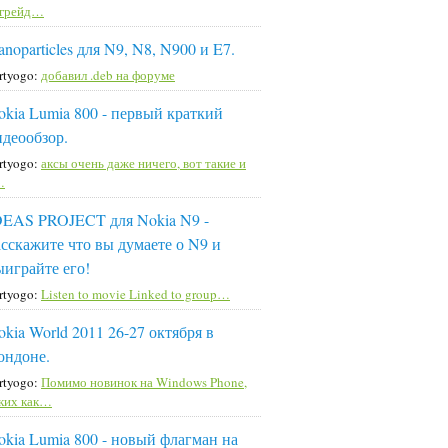
пгрейд…
noparticles для N9, N8, N900 и E7.
rtyogo:
добавил .deb на форуме
okia Lumia 800 - первый краткий
идеообзор.
rtyogo:
аксы очень даже ничего, вот такие и
…
DEAS PROJECT для Nokia N9 -
асскажите что вы думаете о N9 и
ыиграйте его!
rtyogo:
Listen to movie Linked to group…
okia World 2011 26-27 октября в
ондоне.
rtyogo:
Помимо новинок на Windows Phone,
ких как…
okia Lumia 800 - новый флагман на