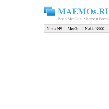
MAEMOs.R
Все о MeeGo и Maemo в Росси
Nokia N9
|
MeeGo
|
Nokia N900
|