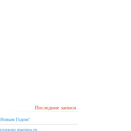
Последние записи
 Новым Годом!
эллоуин maemos.ru