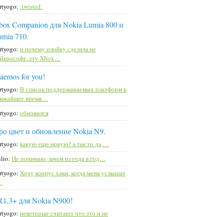
rtyogo:
:twisted:
box Companion для Nokia Lumia 800 и
umia 710.
rtyogo:
и почему плойку сделала не
йкрософт..эту Xbox…
aemos for you!
rtyogo:
В список поддерживаемых платформ в
лижайшее время…
rtyogo:
обновился
ро цвет и обновление Nokia N9.
rtyogo:
какую еще новую? а так то да,…
lio:
Не понимаю, зачем из года в год…
rtyogo:
Хочу корпус хаки, когда меня услышат
…
R1.3+ для Nokia N900!
rtyogo:
некоторые считают что это и не