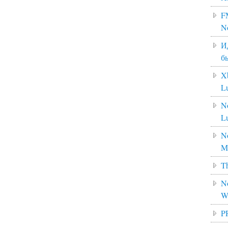
F
N
И
б
X
L
N
L
No
M
Th
No
W
P