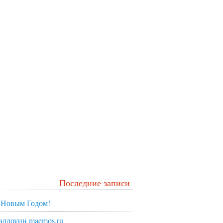
Последние записи
 Новым Годом!
эллоуин maemos.ru