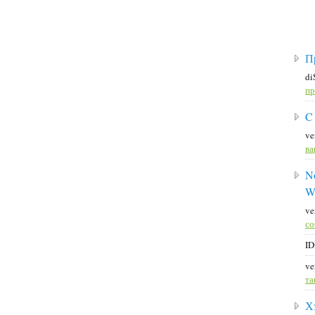
П
di
пр
C
ve
ва
No
W
ve
со
ID
ve
та
Х