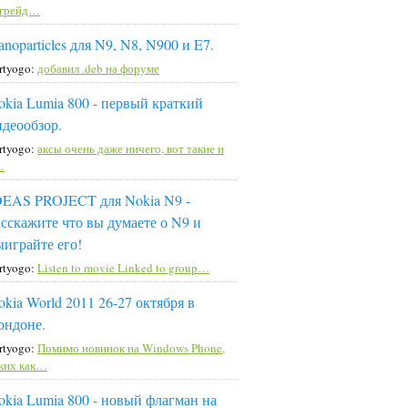
пгрейд…
noparticles для N9, N8, N900 и E7.
rtyogo:
добавил .deb на форуме
okia Lumia 800 - первый краткий
идеообзор.
rtyogo:
аксы очень даже ничего, вот такие и
…
DEAS PROJECT для Nokia N9 -
асскажите что вы думаете о N9 и
ыиграйте его!
rtyogo:
Listen to movie Linked to group…
okia World 2011 26-27 октября в
ондоне.
rtyogo:
Помимо новинок на Windows Phone,
ких как…
okia Lumia 800 - новый флагман на