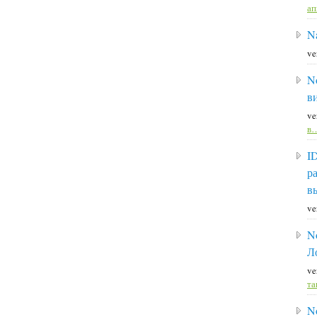
а
Na
ve
N
в
ve
в
I
р
в
ve
N
Л
ve
та
N