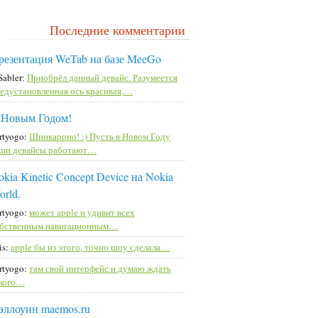
Последние комментарии
резентация WeTab на базе MeeGo
Sabler:
Приобрёл данный девайс. Разумеется
едустановленная ось красивая,…
 Новым Годом!
rtyogo:
Шиикаррно! :) Пусть в Новом Году
ши девайсы работают…
kia Kinetic Concept Device на Nokia
orld.
rtyogo:
может apple и удивит всех
бственным навигационным…
is:
apple бы из этого, точно шоу сделала…
rtyogo:
там свой интерфейс и думаю ждать
кого…
эллоуин maemos.ru