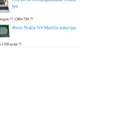
N9
ragon !!! 1280×720 !!!
Фото Nokia N9 MeeGo изнутри
 1320 mAh ?!