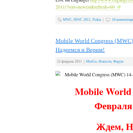
2011/?sort=newest&refresh=60
MWC
,
MWC 2011
,
Nokia
|
10 комментар
Mobile World Congress (MWC)
Надеемся и Верим!
12 февраля 2011 |
MeeGo
,
Новости
,
Форум
Mobile World
Февраля 
Ждем, Н