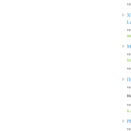
ve
X
L
ve
ма
M
ve
б
ve
П
ve
Hu
ve
в
P
ve