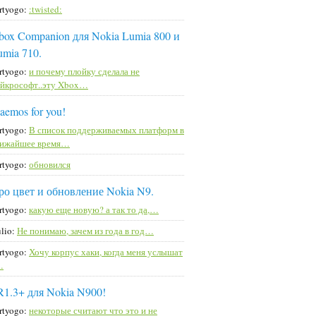
rtyogo:
:twisted:
box Companion для Nokia Lumia 800 и
umia 710.
rtyogo:
и почему плойку сделала не
йкрософт..эту Xbox…
aemos for you!
rtyogo:
В список поддерживаемых платформ в
лижайшее время…
rtyogo:
обновился
ро цвет и обновление Nokia N9.
rtyogo:
какую еще новую? а так то да,…
lio:
Не понимаю, зачем из года в год…
rtyogo:
Хочу корпус хаки, когда меня услышат
…
R1.3+ для Nokia N900!
rtyogo:
некоторые считают что это и не