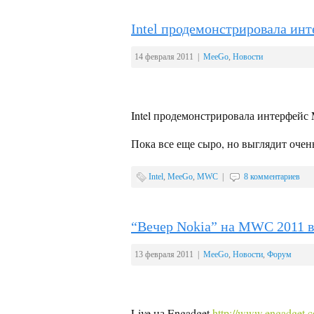
Intel продемонстрировала ин
14 февраля 2011 |
MeeGo
,
Новости
Intel продемонстрировала интерфейс
Пока все еще сыро, но выглядит очен
Intel
,
MeeGo
,
MWC
|
8 комментариев
“Вечер Nokia” на MWC 2011 
13 февраля 2011 |
MeeGo
,
Новости
,
Форум
Live на Engadget
http://www.engadget.c