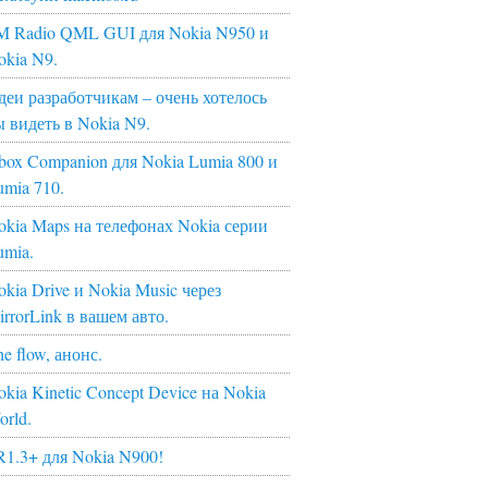
M Radio QML GUI для Nokia N950 и
okia N9.
деи разработчикам – очень хотелось
ы видеть в Nokia N9.
box Companion для Nokia Lumia 800 и
umia 710.
okia Maps на телефонах Nokia серии
umia.
kia Drive и Nokia Music через
irrorLink в вашем авто.
e flow, анонс.
kia Kinetic Concept Device на Nokia
orld.
R1.3+ для Nokia N900!