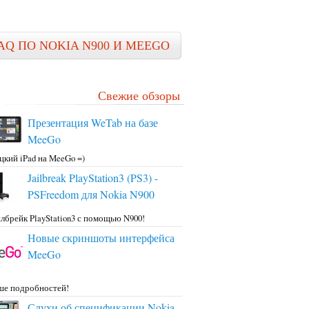
AQ ПО NOKIA N900 И MEEGO
Свежие обзоры
Презентация WeTab на базе
MeeGo
цкий iPad на MeeGo =)
Jailbreak PlayStation3 (PS3) -
PSFreedom для Nokia N900
лбрейк PlayStation3 с помощью N900!
Новые скриншоты интерфейса
MeeGo
ше подробностей!
Слухи об спецификации Nokia