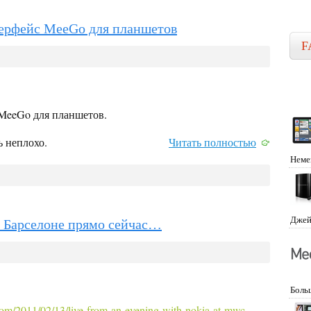
терфейс MeeGo для планшетов
F
 MeeGo для планшетов.
ь неплохо.
Читать полностью
Неме
Джей
в Барселоне прямо сейчас…
Боль
om/2011/02/13/live-from-an-evening-with-nokia-at-mwc-