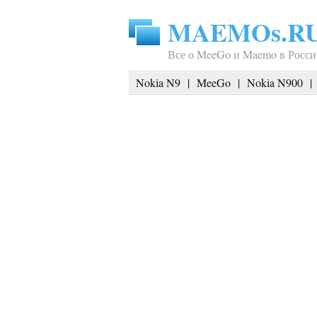
MAEMOs.R
Все о MeeGo и Maemo в Росси
Nokia N9
|
MeeGo
|
Nokia N900
|