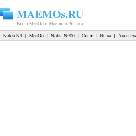
MAEMOs.RU
Все о MeeGo и Maemo в России.
Nokia N9
|
MeeGo
|
Nokia N900
|
Софт
|
Игры
|
Аксессу