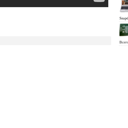
Snapd
Всего