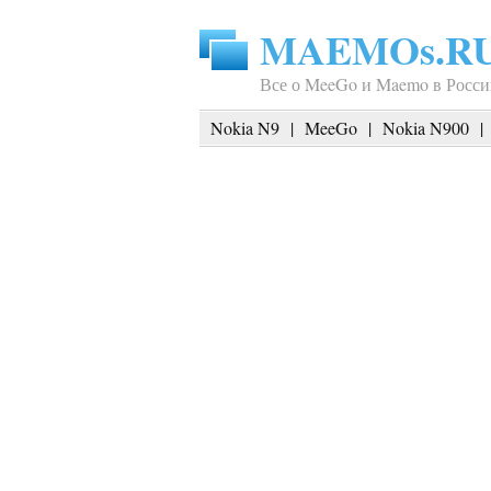
MAEMOs.R
Все о MeeGo и Maemo в Росси
Nokia N9
|
MeeGo
|
Nokia N900
|