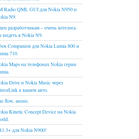
M Radio QML GUI для Nokia N950 и
okia N9.
деи разработчикам – очень хотелось
ы видеть в Nokia N9.
box Companion для Nokia Lumia 800 и
umia 710.
okia Maps на телефонах Nokia серии
umia.
kia Drive и Nokia Music через
irrorLink в вашем авто.
e flow, анонс.
kia Kinetic Concept Device на Nokia
orld.
R1.3+ для Nokia N900!