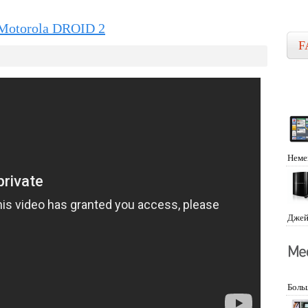
Motorola DROID 2
F
Неме
Джей
Боль