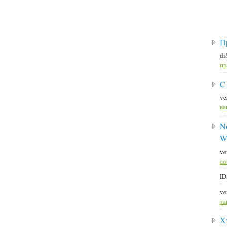
П
di
пр
C
ve
ва
No
W
ve
со
ID
ve
та
Х