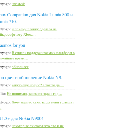
rtyogo:
:twisted:
box Companion для Nokia Lumia 800 и
umia 710.
rtyogo:
и почему плойку сделала не
йкрософт..эту Xbox…
aemos for you!
rtyogo:
В список поддерживаемых платформ в
лижайшее время…
rtyogo:
обновился
ро цвет и обновление Nokia N9.
rtyogo:
какую еще новую? а так то да,…
lio:
Не понимаю, зачем из года в год…
rtyogo:
Хочу корпус хаки, когда меня услышат
…
R1.3+ для Nokia N900!
rtyogo:
некоторые считают что это и не