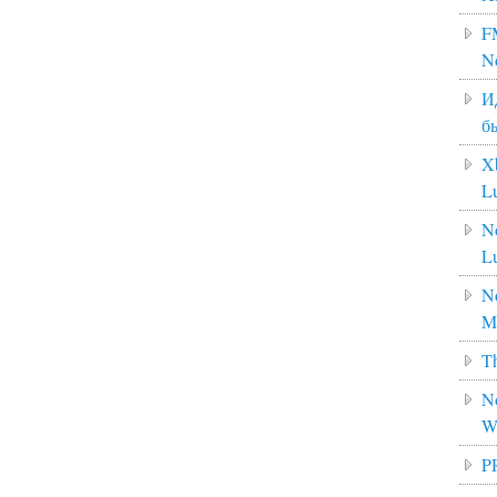
F
N
И
б
X
L
N
L
No
M
Th
No
W
P