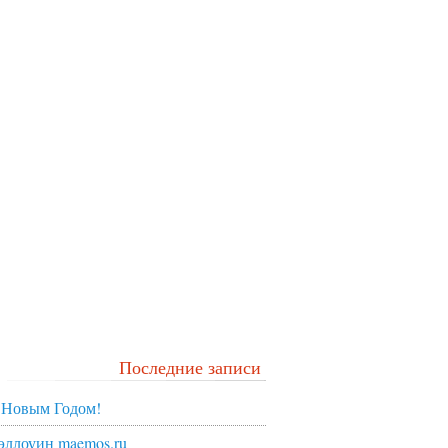
Последние записи
 Новым Годом!
эллоуин maemos.ru