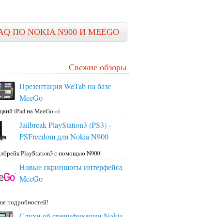
AQ ПО NOKIA N900 И MEEGO
Свежие обзоры
Презентация WeTab на базе
MeeGo
цкий iPad на MeeGo =)
Jailbreak PlayStation3 (PS3) -
PSFreedom для Nokia N900
лбрейк PlayStation3 с помощью N900!
Новые скриншоты интерфейса
MeeGo
ше подробностей!
Слухи об спецификации Nokia