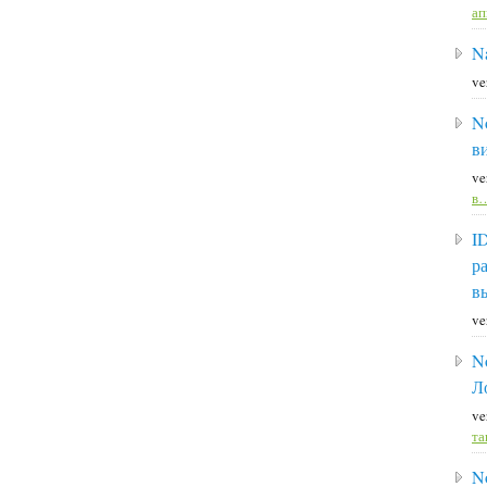
а
Na
ve
N
в
ve
в
I
р
в
ve
N
Л
ve
та
N