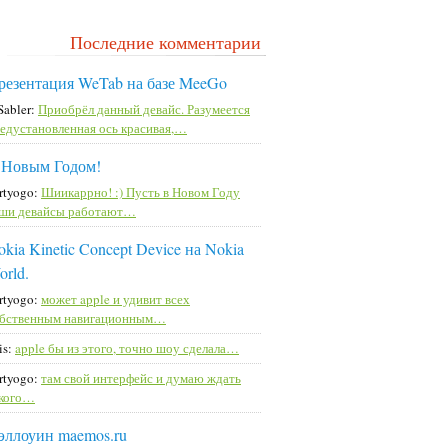
Последние комментарии
резентация WeTab на базе MeeGo
Sabler:
Приобрёл данный девайс. Разумеется
едустановленная ось красивая,…
 Новым Годом!
rtyogo:
Шиикаррно! :) Пусть в Новом Году
ши девайсы работают…
kia Kinetic Concept Device на Nokia
orld.
rtyogo:
может apple и удивит всех
бственным навигационным…
is:
apple бы из этого, точно шоу сделала…
rtyogo:
там свой интерфейс и думаю ждать
кого…
эллоуин maemos.ru