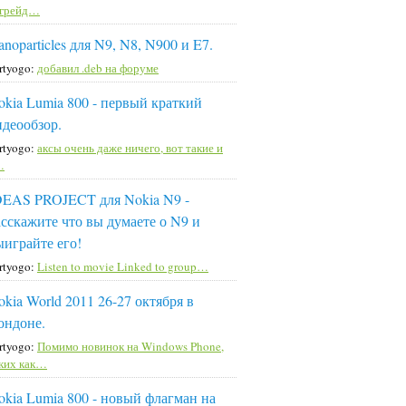
пгрейд…
noparticles для N9, N8, N900 и E7.
rtyogo:
добавил .deb на форуме
okia Lumia 800 - первый краткий
идеообзор.
rtyogo:
аксы очень даже ничего, вот такие и
…
DEAS PROJECT для Nokia N9 -
асскажите что вы думаете о N9 и
ыиграйте его!
rtyogo:
Listen to movie Linked to group…
okia World 2011 26-27 октября в
ондоне.
rtyogo:
Помимо новинок на Windows Phone,
ких как…
okia Lumia 800 - новый флагман на