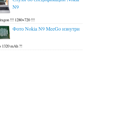
N9
ragon !!! 1280×720 !!!
Фото Nokia N9 MeeGo изнутри
 1320 mAh ?!