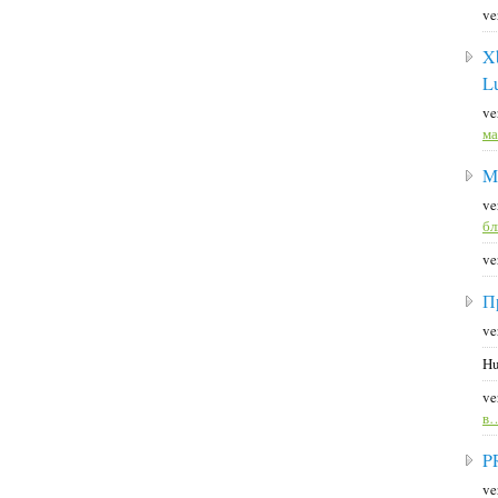
ve
X
L
ve
ма
M
ve
б
ve
П
ve
Hu
ve
в
P
ve