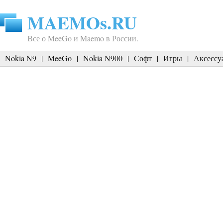
MAEMOs.RU
Все о MeeGo и Maemo в России.
Nokia N9
|
MeeGo
|
Nokia N900
|
Софт
|
Игры
|
Аксессу