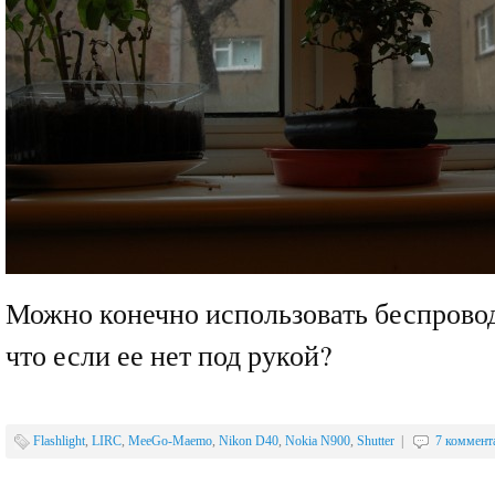
Можно конечно использовать беспрово
что если ее нет под рукой?
Flashlight
,
LIRC
,
MeeGo-Maemo
,
Nikon D40
,
Nokia N900
,
Shutter
|
7 коммент