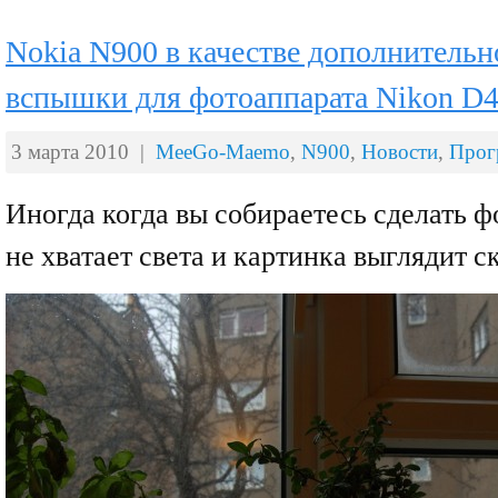
Nokia N900 в качестве дополнитель
вспышки для фотоаппарата Nikon D
3 марта 2010 |
MeeGo-Maemo
,
N900
,
Новости
,
Прог
Иногда когда вы собираетесь сделать 
не хватает света и картинка выглядит 