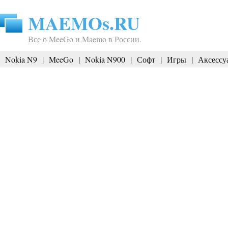
MAEMOs.RU
Все о MeeGo и Maemo в России.
Nokia N9
|
MeeGo
|
Nokia N900
|
Софт
|
Игры
|
Аксессу