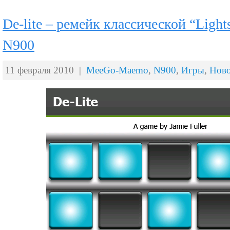
De-lite – ремейк классической “Light
N900
11 февраля 2010 |
MeeGo-Maemo
,
N900
,
Игры
,
Ново