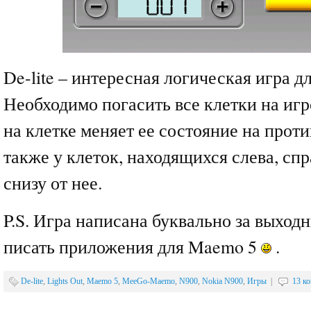
De-lite – интересная логическая игра д
Необходимо погасить все клетки на игр
на клетке меняет ее состояние на прот
также у клеток, находящихся слева, спр
снизу от нее.
P.S. Игра написана буквально за выходн
писать приложения для Maemo 5
.
De-lite
,
Lights Out
,
Maemo 5
,
MeeGo-Maemo
,
N900
,
Nokia N900
,
Игры
|
13 к