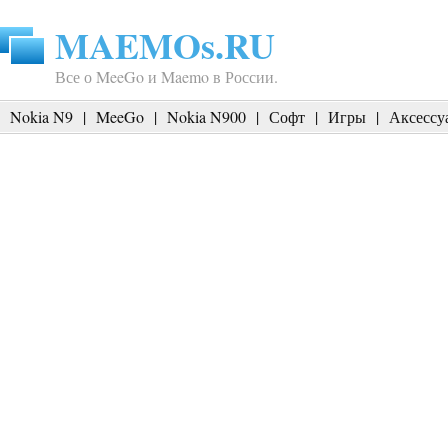
MAEMOs.RU
Все о MeeGo и Maemo в России.
Nokia N9
|
MeeGo
|
Nokia N900
|
Софт
|
Игры
|
Аксессу