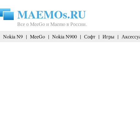
MAEMOs.RU
Все о MeeGo и Maemo в России.
Nokia N9
|
MeeGo
|
Nokia N900
|
Софт
|
Игры
|
Аксессу